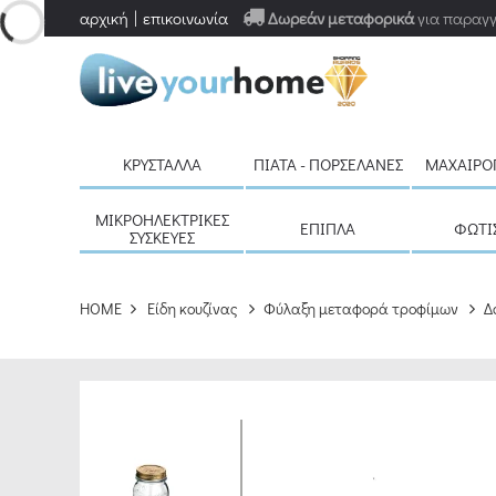
αρχική
επικοινωνία
Δωρεάν μεταφορικά
για παραγγ
ΚΡΎΣΤΑΛΛΑ
ΠΙΆΤΑ - ΠΟΡΣΕΛΆΝΕΣ
ΜΑΧΑΙΡΟ
ΜΙΚΡΟΗΛΕΚΤΡΙΚΈΣ
ΈΠΙΠΛΑ
ΦΩΤΙ
ΣΥΣΚΕΥΈΣ
HOME
Είδη κουζίνας
Φύλαξη μεταφορά τροφίμων
Δ