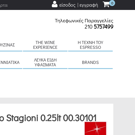
0
είσοδος | εγγραφή
άρτα
Τηλεφωνικές Παραγγελίες
210
5757499
THE WINE
H ΤΈΧΝΗ ΤΟΥ
ΟΥΖΊΝΑΣ
EXPERIENCE
ESPRESSO
ΛΕΥΚΆ ΕΊΔΗ
ΕΝΝΙΆΤΙΚΑ
BRANDS
ΥΦΆΣΜΑΤΑ
o Stagioni 0.25lt 00.30101