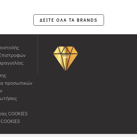
ΔΕΙΤΕ ΟΛΑ ΤΑ BRANDS
ποστολής
 Επιστροφών
αραγγελίας
σης
ία προσωπικών
ν
ρωτήσεις
ίες COOKIES
ς COOKIES