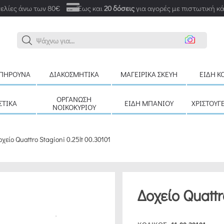
ελίες άνω των 80€
Έως και
20 δόσεις
για αγορές με πιστωτική κ
Ανα
ΠΉΡΟΥΝΑ
ΔΙΑΚΟΣΜΗΤΙΚΆ
ΜΑΓΕΙΡΙΚΆ ΣΚΕΎΗ
ΕΊΔΗ Κ
ΟΡΓΆΝΩΣΗ
ΣΤΙΚΆ
ΕΊΔΗ ΜΠΆΝΙΟΥ
ΧΡΙΣΤΟΥΓ
ΝΟΙΚΟΚΥΡΙΟΎ
οχείο Quattro Stagioni 0.25lt 00.30101
Δοχείο Quattr