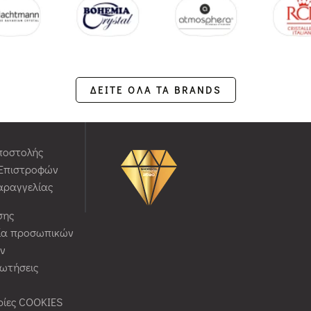
ΔΕΙΤΕ ΟΛΑ ΤΑ BRANDS
ποστολής
 Επιστροφών
αραγγελίας
σης
ία προσωπικών
ν
ρωτήσεις
ίες COOKIES