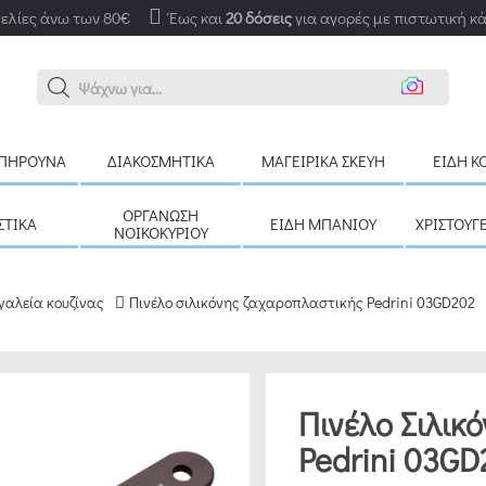
ελίες άνω των 80€
Έως και
20 δόσεις
για αγορές με πιστωτική κ
Αναζ
ΠΉΡΟΥΝΑ
ΔΙΑΚΟΣΜΗΤΙΚΆ
ΜΑΓΕΙΡΙΚΆ ΣΚΕΎΗ
ΕΊΔΗ Κ
ΟΡΓΆΝΩΣΗ
ΣΤΙΚΆ
ΕΊΔΗ ΜΠΆΝΙΟΥ
ΧΡΙΣΤΟΥΓ
ΝΟΙΚΟΚΥΡΙΟΎ
γαλεία κουζίνας
Πινέλο σιλικόνης ζαχαροπλαστικής Pedrini 03GD202
Πινέλο Σιλικ
Pedrini 03GD