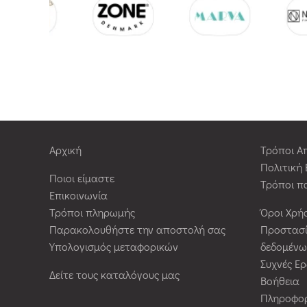
Αρχική
Τρόποι Α
Πολιτική
Ποιοι είμαστε
Τρόποι π
Επικοινωνία
Τρόποι πληρωμής
Όροι Χρή
Παρακολουθήστε την αποστολή σας
Προστασ
Υπολογισμός μεταφορικών
δεδομένω
Συχνές Ε
Δείτε τους καταλόγους μας
Βοήθεια
Πληροφορ