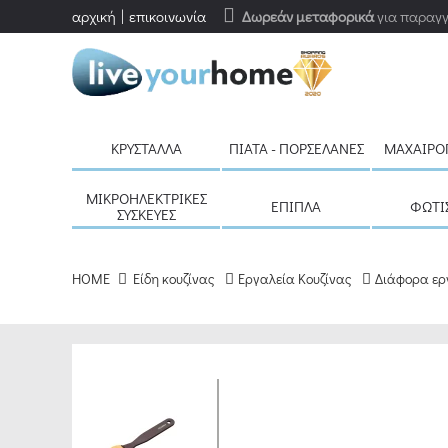
αρχική
επικοινωνία
Δωρεάν μεταφορικά
για παραγγ
ΚΡΎΣΤΑΛΛΑ
ΠΙΆΤΑ - ΠΟΡΣΕΛΆΝΕΣ
ΜΑΧΑΙΡΟ
ΜΙΚΡΟΗΛΕΚΤΡΙΚΈΣ
ΈΠΙΠΛΑ
ΦΩΤΙ
ΣΥΣΚΕΥΈΣ
HOME
Είδη κουζίνας
Εργαλεία Κουζίνας
Διάφορα ερ