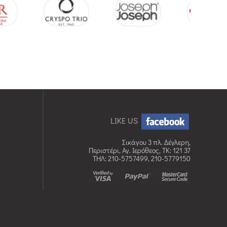
LIKE US
Σικάγου 3 πλ. Δέγλερη,
Περιστέρι, Αγ. Ιερόθεος, TK: 121 37
ΤΗΛ: 210-5757499, 210-5779150