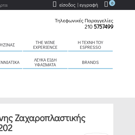
0
είσοδος | εγγραφή
άρτα
Τηλεφωνικές Παραγγελίες
210
5757499
THE WINE
H ΤΈΧΝΗ ΤΟΥ
ΟΥΖΊΝΑΣ
EXPERIENCE
ESPRESSO
ΛΕΥΚΆ ΕΊΔΗ
ΕΝΝΙΆΤΙΚΑ
BRANDS
ΥΦΆΣΜΑΤΑ
όνης Ζαχαροπλαστικής
202