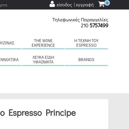
0
είσοδος | εγγραφή
άρτα
Τηλεφωνικές Παραγγελίες
210
5757499
THE WINE
H ΤΈΧΝΗ ΤΟΥ
ΟΥΖΊΝΑΣ
EXPERIENCE
ESPRESSO
ΛΕΥΚΆ ΕΊΔΗ
ΕΝΝΙΆΤΙΚΑ
BRANDS
ΥΦΆΣΜΑΤΑ
o Espresso Principe