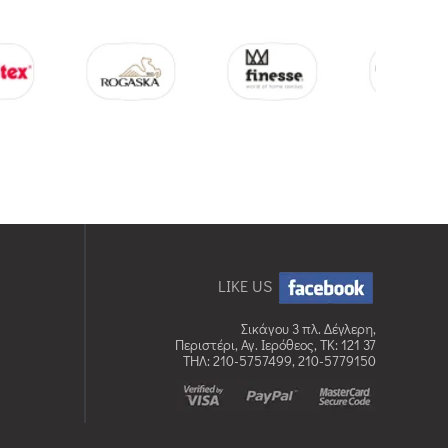
LIKE US
Σικάγου 3 πλ. Δέγλερη,
Περιστέρι, Αγ. Ιερόθεος, TK: 121 37
ΤΗΛ: 210-5757499, 210-5779150