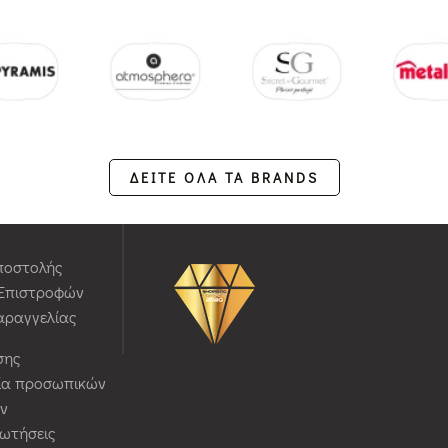
ΔΕΙΤΕ ΟΛΑ ΤΑ BRANDS
ποστολής
 Επιστροφών
αραγγελίας
σης
ία προσωπικών
ν
ρωτήσεις