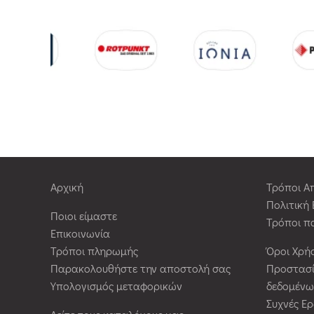
Αρχική
Τρόποι Α
Πολιτική
Ποιοι είμαστε
Τρόποι π
Επικοινωνία
Τρόποι πληρωμής
Όροι Χρή
Παρακολουθήστε την αποστολή σας
Προστασ
Υπολογισμός μεταφορικών
δεδομένω
Συχνές Ε