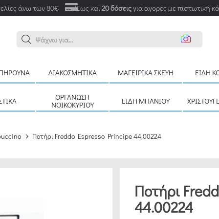
ελίες άνω των 80€
Έως και
20 δόσεις
για αγορές με πιστωτική κ
Αναζ
ΠΉΡΟΥΝΑ
ΔΙΑΚΟΣΜΗΤΙΚΆ
ΜΑΓΕΙΡΙΚΆ ΣΚΕΎΗ
ΕΊΔΗ Κ
ΟΡΓΆΝΩΣΗ
ΣΤΙΚΆ
ΕΊΔΗ ΜΠΆΝΙΟΥ
ΧΡΙΣΤΟΥΓ
ΝΟΙΚΟΚΥΡΙΟΎ
puccino
Ποτήρι Freddo Espresso Principe 44.00224
Ποτήρι Fredd
44.00224