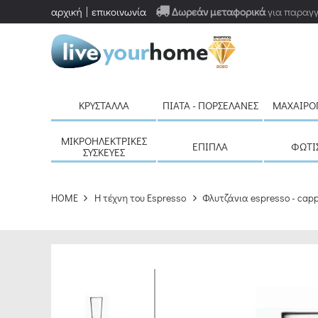
αρχική
επικοινωνία
Δωρεάν μεταφορικά
για παραγγ
ΚΡΎΣΤΑΛΛΑ
ΠΙΆΤΑ - ΠΟΡΣΕΛΆΝΕΣ
ΜΑΧΑΙΡΟ
ΜΙΚΡΟΗΛΕΚΤΡΙΚΈΣ
ΈΠΙΠΛΑ
ΦΩΤΙ
ΣΥΣΚΕΥΈΣ
HOME
H τέχνη του Espresso
Φλυτζάνια espresso - cap