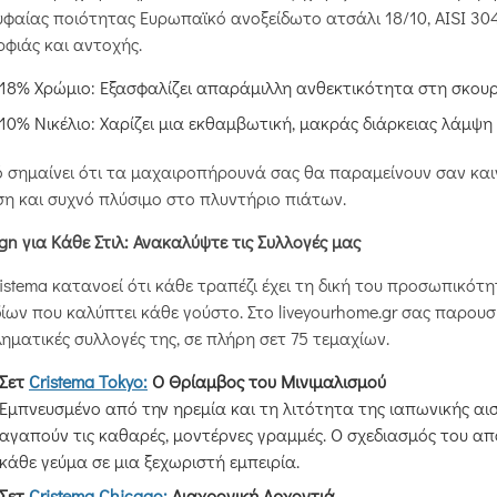
φαίας ποιότητας Ευρωπαϊκό ανοξείδωτο ατσάλι 18/10, AISI 304
φιάς και αντοχής.
18% Χρώμιο: Εξασφαλίζει απαράμιλλη ανθεκτικότητα στη σκουρ
10% Νικέλιο: Χαρίζει μια εκθαμβωτική, μακράς διάρκειας λάμψη
 σημαίνει ότι τα μαχαιροπήρουνά σας θα παραμείνουν σαν καιν
η και συχνό πλύσιμο στο πλυντήριο πιάτων.
gn για Κάθε Στιλ: Ανακαλύψτε τις Συλλογές μας
istema κατανοεί ότι κάθε τραπέζι έχει τη δική του προσωπικότη
ίων που καλύπτει κάθε γούστο. Στο liveyourhome.gr σας παρου
ηματικές συλλογές της, σε πλήρη σετ 75 τεμαχίων.
Σετ
Cristema Tokyo:
Ο Θρίαμβος του Μινιμαλισμού
Εμπνευσμένο από την ηρεμία και τη λιτότητα της ιαπωνικής αισθ
αγαπούν τις καθαρές, μοντέρνες γραμμές. Ο σχεδιασμός του απ
κάθε γεύμα σε μια ξεχωριστή εμπειρία.
Σετ
Cristema Chicago:
Διαχρονική Αρχοντιά