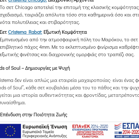
Το σετ Chicago αποτελεί την επιτομή της κλασικής κομψότητας
σχεδιασμό, ταιριάζει απόλυτα τόσο στα καθημερινά όσο και στ
νότα πολυτέλειας και στιβαρότητας.
Σετ
Cristema Rabat:
Εξωτική Κομψότητα
Εμπνευσμένο από την ατμοσφαιρική πόλη του Μαρόκου, το σετ 
επιβλητικό πάχος 4mm. Με το εκλεπτυσμένο φινίρισμα καθρέφτη
εξωτικής φινέτσας και διαχρονικής ομορφιάς στο τραπέζι σας.
s of Soul – Δημιουργίες με Ψυχή
istema δεν είναι απλώς μια εταιρεία μαχαιροποιίας· είναι ένας
ds of Soul”, κάθε σετ κουβαλάει μέσα του το πάθος και την ψ
είται μια ιστορία αυθεντικότητας και φροντίδας, μετατρέποντα
συναίσθημα.
 Επένδυση στην Ποιότητα Ζωής
ιλογή ενός σετ μαχαιροπήρουνων Cristema είναι κάτι παραπάνω
μερινή απόλαυση, στην ομορφιά των στιγμών που μοιράζεστε γ