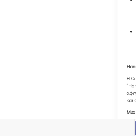
Hand
Η Cr
“Han
αφηγ
και 
Μια
Η επ
καθη