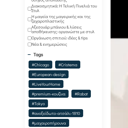
Διακοσμητικά: Η Τελική Πινελιά του
Στυλ
Η μαγεία της μαγειρικής και της
ζαχαροπλαστικής
Αξεσουάρ μπάνιου & λύσεις
αποθήκευσης: οργανώστε με στυλ
Οργάνωση σπιτιού: ιδέες & tips
Νέα & ενημερώσεις
Tags
#Chicago
#Cristema
#European-design
#LiveYourHome
#premium-κουζίνα
#Rabat
#Tokyo
#ανοξείδωτο-ατσάλι-1810
#μαχαιροπήρουνα