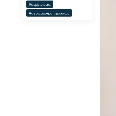
#σερβίρισμα
#σετ-μαχαιροπήρουνων