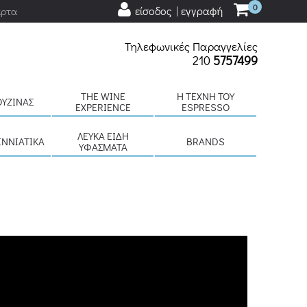
0
είσοδος | εγγραφή
άρτα
Τηλεφωνικές Παραγγελίες
210
5757499
THE WINE
H ΤΈΧΝΗ ΤΟΥ
ΟΥΖΊΝΑΣ
EXPERIENCE
ESPRESSO
ΛΕΥΚΆ ΕΊΔΗ
ΕΝΝΙΆΤΙΚΑ
BRANDS
ΥΦΆΣΜΑΤΑ