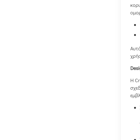
κορυ
ομορ
Αυτό
χρήσ
Desi
Η Cr
σχεδ
εμβλ