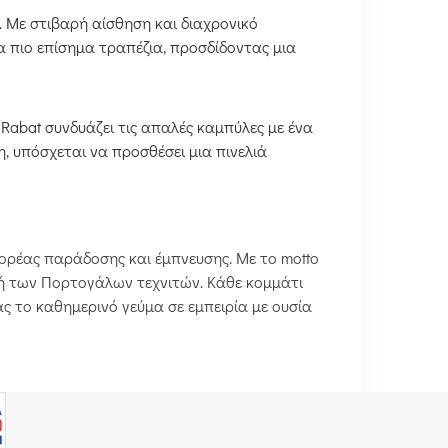
. Με στιβαρή αίσθηση και διαχρονικό
α πιο επίσημα τραπέζια, προσδίδοντας μια
Rabat συνδυάζει τις απαλές καμπύλες με ένα
, υπόσχεται να προσθέσει μια πινελιά
 φορέας παράδοσης και έμπνευσης. Με το motto
υχή των Πορτογάλων τεχνιτών. Κάθε κομμάτι
ς το καθημερινό γεύμα σε εμπειρία με ουσία
 από μια αγορά. Είναι μια επένδυση στην
ύρω από το τραπέζι. Κάθε σετ παραδίδεται σε