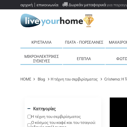
αρχική
επικοινωνία
Δωρεάν μεταφορικά
για παραγγ
ΚΡΎΣΤΑΛΛΑ
ΠΙΆΤΑ - ΠΟΡΣΕΛΆΝΕΣ
ΜΑΧΑΙΡΟ
ΜΙΚΡΟΗΛΕΚΤΡΙΚΈΣ
ΈΠΙΠΛΑ
ΦΩΤΙ
ΣΥΣΚΕΥΈΣ
HOME
Blog
Η τέχνη του σερβιρίσματος
Cristema: Η 
Κατηγορίες
Η τέχνη του σερβιρίσματος
Ο κόσμος του καφέ και του τσαγιού:
οδηγός απόλαυσης