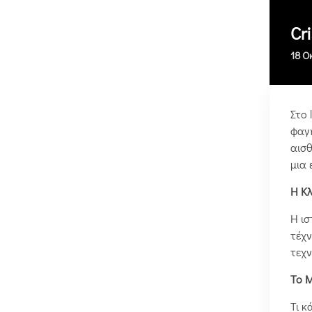
Cr
18 Ο
Στο 
φαγ
αισθ
μια 
Η Κλ
Η ισ
τέχν
τεχν
Το Μ
Τι κ