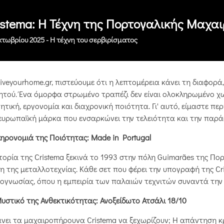
istema: Η Τέχνη της Πορτογαλικής Μαχαι
κτωβρίου 2025 -
Η τέχνη του σερβιρίσματος
liveyourhome.gr, πιστεύουμε ότι η λεπτομέρεια κάνει τη διαφορά
ητού. Ένα όμορφα στρωμένο τραπέζι δεν είναι ολοκληρωμένο 
ητική, εργονομία και διαχρονική ποιότητα. Γι' αυτό, είμαστε π
ευρωπαϊκή μάρκα που ενσαρκώνει την τελειότητα και την παρά
ηρονομιά της Ποιότητας: Made in Portugal
τορία της Cristema ξεκινά το 1993 στην πόλη Guimarães της Πορ
η της μεταλλοτεχνίας. Κάθε σετ που φέρει την υπογραφή της Cr
ογνωσίας, όπου η εμπειρία των παλαιών τεχνιτών συναντά την 
υστικό της Ανθεκτικότητας: Ανοξείδωτο Ατσάλι 18/10
άνει τα μαχαιροπήρουνα Cristema να ξεχωρίζουν; Η απάντηση 