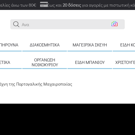
ελίες άνω των 80€
Έως και
20 δόσεις
για αγορές με πιστωτική κ
Αναζήτηση εδ
ΠΉΡΟΥΝΑ
ΔΙΑΚΟΣΜΗΤΙΚΆ
ΜΑΓΕΙΡΙΚΆ ΣΚΕΎΗ
ΕΊΔΗ Κ
ΟΡΓΆΝΩΣΗ
ΣΤΙΚΆ
ΕΊΔΗ ΜΠΆΝΙΟΥ
ΧΡΙΣΤΟΥΓ
ΝΟΙΚΟΚΥΡΙΟΎ
Τέχνη της Πορτογαλικής Μαχαιροποιίας