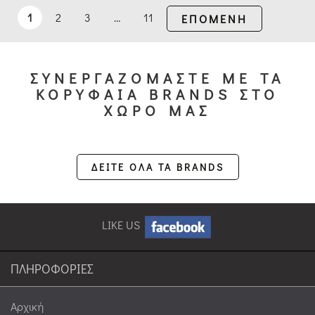
(1)
1
2
3
…
11
ΕΠΟΜΕΝΗ
ΕΡΓΑΛΕΊΑ
ΚΟΥΖΊΝΑΣ
ΣΥΝΕΡΓΑΖΟΜΑΣΤΕ ΜΕ ΤΑ
ΚΟΡΥΦΑΙΑ BRANDS ΣΤΟ
ΚΟΥΤΆΛΕΣ
ΧΩΡΟ ΜΑΣ
ΓΙΑ
ΑΝΤΙΚΟΛΛΗΤΙΚΆ
ΣΚΕΎΗ
ΔΕΙΤΕ ΟΛΑ ΤΑ BRANDS
(2)
LIKE US
ΑΝΑΔΕΥΤΉΡΕΣ
(4)
ΠΛΗΡΟΦΟΡΙΕΣ
ΑΠΟΦΛΟΙΩΤΈΣ
Αρχική
(1)