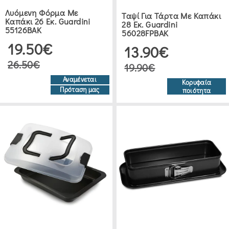
Λυόμενη Φόρμα Με
COMAS
Ταψί Για Τάρτα Με Καπάκι
Καπάκι 26 Εκ. Guardini
28 Εκ. Guardini
(3)
55126BAK
56028FPBAK
19.50€
13.90€
FALKELMANN
26.50€
19.90€
(5)
Αναμένεται
Κορυφαία
Πρόταση μας
ποιότητα
IBILI
(4)
5FIVE
(3)
TERMISIL
(1)