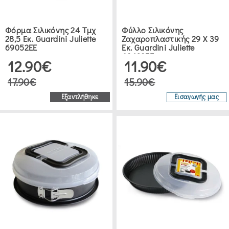
WITNESS
(6)
Φόρμα Σιλικόνης 24 Τμχ
Φύλλο Σιλικόνης
28,5 Εκ. Guardini Juliette
Ζαχαροπλαστικής 29 Χ 39
69052EE
Εκ. Guardini Juliette
VISTA
69429EE
12.90€
11.90€
ALEGRE
(8)
17.90€
15.90€
Εξαντλήθηκε
Εισαγωγής μας
GUARDINI
(137)
SVIM
(5)
ESTIA
(1)