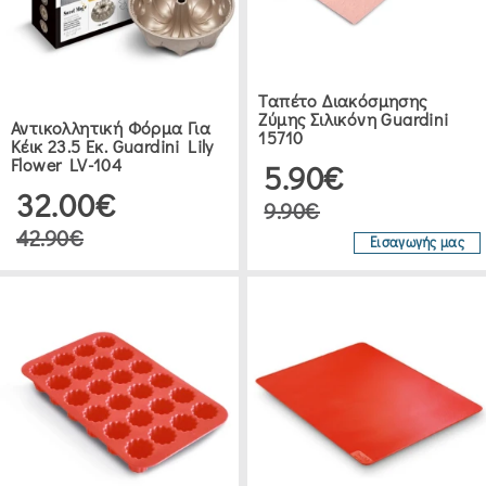
PEDRINI
(38)
Ταπέτο Διακόσμησης
Ζύμης Σιλικόνη Guardini
Αντικολλητική Φόρμα Για
15710
Κέικ 23.5 Εκ. Guardini Lily
ANKOR
Flower LV-104
5.90€
(5)
32.00€
9.90€
42.90€
FEST
Εισαγωγής μας
(9)
SKAMAGAS
(3)
TAYLORS
EYE