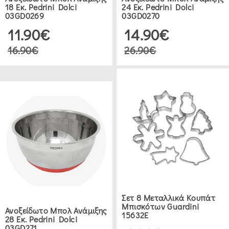
|
18 Εκ. Pedrini Dolci
24 Εκ. Pedrini Dolci
03GD0269
03GD0270
ΠΙΆΣΤΡΕΣ
11.90€
14.90€
|
ΠΟΔΙΈΣ
16.90€
26.90€
(1)
ΕΊΔΗ
ΖΑΧΑΡΟΠΛΑΣΤΙΚΉΣ
ΛΥΌΜΕΝΕΣ
ΦΌΡΜΕΣ
ΖΑΧΑΡΟΠΛΑΣΤΙΚΉΣ
(33)
Σετ 8 Μεταλλικά Κουπάτ
ΦΌΡΜΕΣ
Μπισκότων Guardini
Ανοξείδωτο Μπολ Ανάμιξης
15632E
28 Εκ. Pedrini Dolci
ΓΙΑ
03GD271