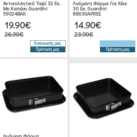
Αντικολλητικό Ταψί 32 Εκ.
Λυόμενη Φόρμα Για Κέικ
JOEFREX
Με Καπάκι Guardini
30 Εκ. Guardini
(2)
59024BAK
88030APREE
19.90€
14.90€
HENDI
26.90€
23.90€
(1)
Εισαγωγής μας
Πρόταση μας
Πρόταση μας
DAY
(8)
GHIDINI
(1)
KELA
(1)
Λυόμενη Φόρμα