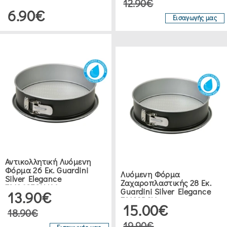
12.90€
6.90€
(7)
Εισαγωγής μας
ΣΕΤ
ΖΑΧΑΡΟΠΛΑΣΤΙΚΉΣ
(4)
ΔΙΆΦΟΡΑ
ΣΚΕΎΗ
ΖΑΧΑΡΟΠΛΑΣΤΙΚΉΣ
(23)
Αντικολλητική Λυόμενη
Φόρμα 26 Εκ. Guardini
Λυόμενη Φόρμα
ΤΣΈΡΚΙΑ
Silver Elegance
Ζαχαροπλαστικής 28 Εκ.
70126SEGNAM
ΖΑΧΑΡΟΠΛΑΣΤΙΚΉΣ
Guardini Silver Elegance
13.90€
70128PCV
15.00€
(22)
18.90€
19.90€