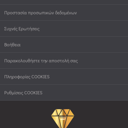
ΛΑΒΊΔΕΣ
-
Προστασία προσωπικών δεδομένων
ΣΠΆΤΟΥΛΕΣ
-
Συχνές Ερωτήσεις
ΣΕΤ
ΣΑΛΆΤΑΣ
Βοήθεια
(2)
Παρακολουθήστε την αποστολή σας
ΜΑΧΑΊΡΙΑ
Πληροφορίες COOKIES
ΔΙΆΦΟΡΑ
Ρυθμίσεις COOKIES
ΜΑΧΑΊΡΙΑ
(1)
ΜΑΓΕΙΡΙΚΆ
ΣΚΕΎΗ