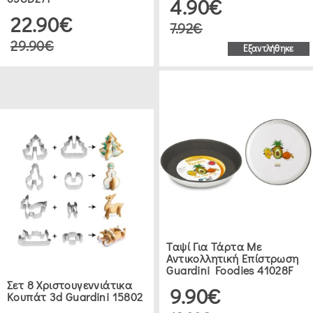
4.90€
ΚΈΙΚ
22.90€
7.92€
-
29.90€
MUFFIN
Εξαντλήθηκε
(42)
ΦΌΡΜΕΣ
ΤΆΡΤΑΣ
(12)
ΦΌΡΜΕΣ
ΣΙΛΙΚΌΝΗΣ
(13)
Ταψί Για Τάρτα Με
Αντικολλητική Επίστρωση
Guardini Foodies 41028F
ΤΑΨΊ
Σετ 8 Χριστουγεννιάτικα
9.90€
ΓΙΑ
Κουπάτ 3d Guardini 15802
ΠΊΤΣΑ