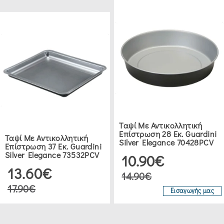
(8)
ΔΙΆΦΟΡΑ
ΕΡΓΑΛΕΊΑ
ΖΑΧΑΡΟΠΛΑΣΤΙΚΉΣ
(18)
ΠΙΝΈΛΑ
ΖΑΧΑΡΟΠΛΑΣΤΙΚΉΣ
Ταψί Με Αντικολλητική
(5)
Επίστρωση 28 Εκ. Guardini
Ταψί Με Αντικολλητική
Silver Elegance 70428PCV
Επίστρωση 37 Εκ. Guardini
Silver Elegance 73532PCV
10.90€
ΜΠΟΛ
13.60€
14.90€
ΑΝΆΜΙΞΗΣ
17.90€
(8)
Εισαγωγής μας
ΜΠΙΣΚΟΤΟΜΗΧΑΝΈΣ