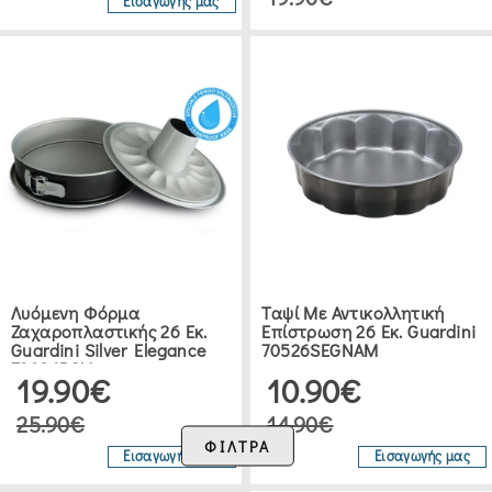
Εισαγωγής μας
ΦΛΌΓΙΣΤΡΑ
ΖΑΧΑΡΟΠΛΑΣΤΙΚΉΣ
(2)
ΔΟΣΟΜΕΤΡΗΤΈΣ
(13)
ΚΟΡΝΈ
-
ΣΤΥΛΌ
Λυόμενη Φόρμα
Ταψί Με Αντικολλητική
Ζαχαροπλαστικής 26 Εκ.
Επίστρωση 26 Εκ. Guardini
ΖΑΧΑΡΟΠΛΑΣΤΙΚΉΣ
Guardini Silver Elegance
70526SEGNAM
(7)
70026PCV
19.90€
10.90€
25.90€
14.90€
ΣΠΆΤΟΥΛΕΣ
ΦΙΛΤΡΑ
Εισαγωγής μας
Εισαγωγής μας
ΖΑΧΑΡΟΠΛΑΣΤΙΚΉΣ