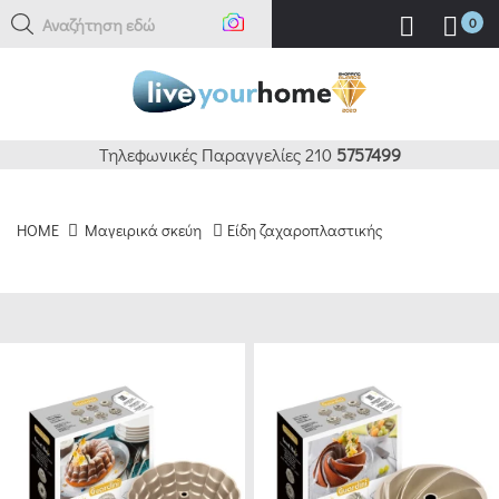
Αναζήτηση εδώ
0
ΚΑΘΑΡΙΣΜΟΣ
ΦΙΛΤΡΑ
BRANDS
Τηλεφωνικές Παραγγελίες 210
5757499
ESPIEL
HOME
Μαγειρικά σκεύη
Είδη ζαχαροπλαστικής
(1)
CRYSPO
TRIO
(1)
YALKO
(1)