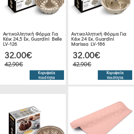
MARVA
HOME
(2)
Αντικολλητική Φόρμα Για
Αντικολλητική Φόρμα Για
Κέικ 24,5 Εκ. Guardini Belle
Κέικ 24 Εκ. Guardini
LV-126
Marissa LV-186
ORIANA
32.00€
32.00€
FERELLI
(2)
42.90€
42.90€
Κορυφαία
Κορυφαία
ποιότητα
ποιότητα
MY
KITCHEN
(4)
KITCHEN
CRAFT
(3)