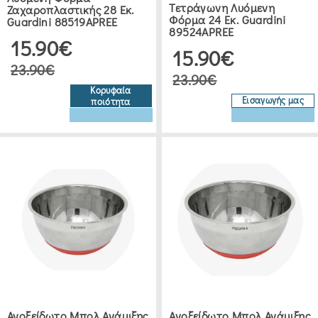
ΕΥΡΟΣ
Τετράγωνη Λυόμενη
ΤΙΜΗΣ
Ζαχαροπλαστικής 28 Εκ.
Φόρμα 24 Εκ. Guardini
Guardini 88519APREE
89524APREE
15.90€
€0.00
15.90€
.00
23.90€
23.90€
Κορυφαία
Εισαγωγής μας
ποιότητα
COFFEE
WORLD
ΔΙΆΦΟΡΑ
ΑΞΕΣΟΥΆΡ
(3)
ΕΊΔΗ
ΚΟΥΖΊΝΑΣ
ΓΆΝΤΙΑ
Ανοξείδωτο Μπολ Ανάμιξης
Ανοξείδωτο Μπολ Ανάμιξης