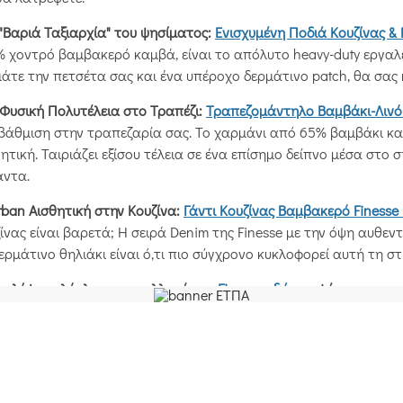
"Βαριά Ταξιαρχία" του ψησίματος:
Ενισχυμένη Ποδιά Κουζίνας &
 χοντρό βαμβακερό καμβά, είναι το απόλυτο heavy-duty εργαλεί
άτε την πετσέτα σας και ένα υπέροχο δερμάτινο patch, θα σας
Φυσική Πολυτέλεια στο Τραπέζι:
Τραπεζομάντηλο Βαμβάκι-Λινό
άθμιση στην τραπεζαρία σας. Το χαρμάνι από 65% βαμβάκι και 
ητική. Ταιριάζει εξίσου τέλεια σε ένα επίσημο δείπνο μέσα στο σ
άντα.
ban Αισθητική στην Κουζίνα:
Γάντι Κουζίνας Βαμβακερό Finess
ίνας είναι βαρετά; Η σειρά Denim της Finesse με την όψη αυθεντ
ερμάτινο θηλιάκι είναι ό,τι πιο σύγχρονο κυκλοφορεί αυτή τη σ
καλύψτε ολόκληρη τη συλλογή της
Finesse εδώ
και φέρτε την ευ
 καλύτερες τιμές της αγοράς, μόνο από το LiveYourHome!
inesse
#LiveYourHome
#Premium-home-living
#Βελγικά-
υρωπαϊκό-design
#Κουζίνα-τραπέζι
#Ποδιές-κουζίνας
#Τ