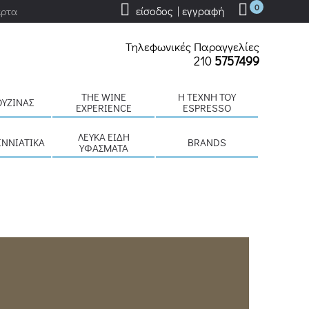
0
είσοδος | εγγραφή
άρτα
Τηλεφωνικές Παραγγελίες
210
5757499
THE WINE
H ΤΈΧΝΗ ΤΟΥ
ΟΥΖΊΝΑΣ
EXPERIENCE
ESPRESSO
ΛΕΥΚΆ ΕΊΔΗ
ΕΝΝΙΆΤΙΚΑ
BRANDS
ΥΦΆΣΜΑΤΑ