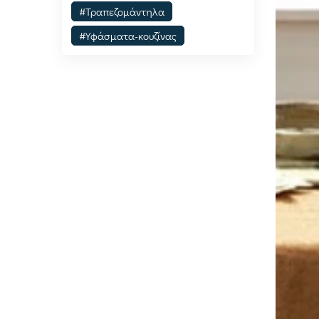
#Τραπεζομάντηλα
#Υφάσματα-κουζίνας