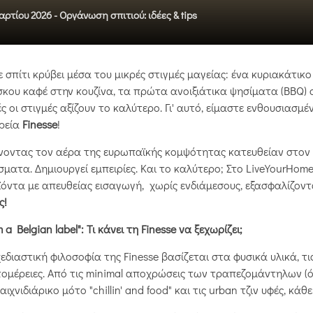
αρτίου 2026 -
Οργάνωση σπιτιού: ιδέες & tips
 σπίτι κρύβει μέσα του μικρές στιγμές μαγείας: ένα κυριακάτικ
κου καφέ στην κουζίνα, τα πρώτα ανοιξιάτικα ψησίματα (BBQ) σ
ς οι στιγμές αξίζουν το καλύτερο. Γι' αυτό, είμαστε ενθουσιασ
ιρεία
Finesse
!
οντας τον αέρα της ευρωπαϊκής κομψότητας κατευθείαν στον χ
ματα. Δημιουργεί εμπειρίες. Και το καλύτερο; Στο LiveYourHo
όντα με απευθείας εισαγωγή, χωρίς ενδιάμεσους, εξασφαλίζοντ
ς!
m a Belgian label": Τι κάνει τη Finesse να ξεχωρίζει;
εδιαστική φιλοσοφία της Finesse βασίζεται στα φυσικά υλικά, τι
ομέρειες. Από τις minimal αποχρώσεις των τραπεζομάντηλων (όπ
αιχνιδιάρικο μότο "chillin' and food" και τις urban τζιν υφές, κά