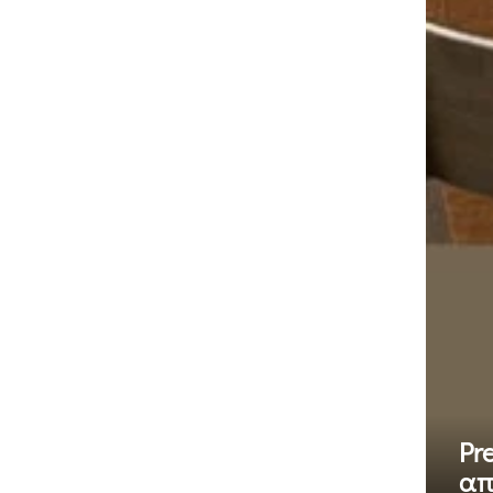
Pr
απ