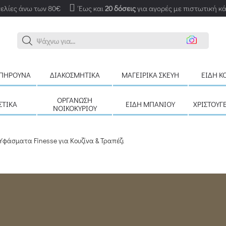
ελίες άνω των 80€
Έως και
20 δόσεις
για αγορές με πιστωτική κ
Αναζήτηση ε
ΠΉΡΟΥΝΑ
ΔΙΑΚΟΣΜΗΤΙΚΆ
ΜΑΓΕΙΡΙΚΆ ΣΚΕΎΗ
ΕΊΔΗ Κ
ΟΡΓΆΝΩΣΗ
ΣΤΙΚΆ
ΕΊΔΗ ΜΠΆΝΙΟΥ
ΧΡΙΣΤΟΥΓ
ΝΟΙΚΟΚΥΡΙΟΎ
Υφάσματα Finesse για Κουζίνα & Τραπέζι