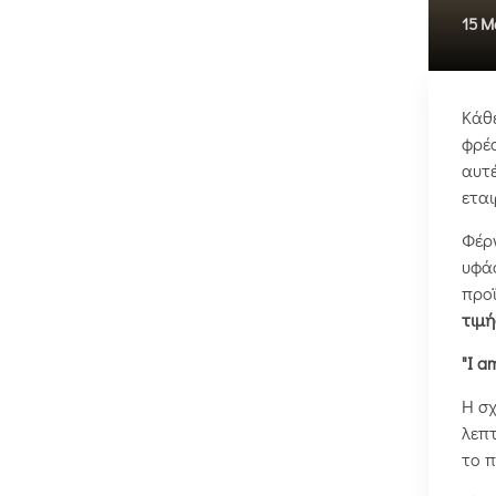
15 Μ
Κάθε
φρέσ
αυτέ
ετα
Φέρν
υφάσ
προϊ
τιμή
"I a
Η σχ
λεπτ
το π