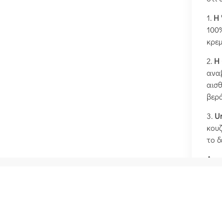
1.
Η 
100%
κρεμ
2.
Η 
αναβ
αισθ
βερ
3.
Ur
κουζ
το δ
Ανα
στις
#F
#Ε