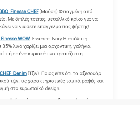
 BBQ Finesse CHEF
(Μαύρη) Φτιαγμένη από
ο. Με διπλές τσέπες, μεταλλικό κρίκο για να
 κάνει να νιώσετε επαγγελματίας ψήστης!
 Finesse WOW
Essence Ivory Η απόλυτη
35% λινό χαρίζει μια αρχοντική, γαλήνια
πίτι ή σε ένα κυριακάτικο τραπέζι στη
e CHEF Denim
(Τζιν) Ποιος είπε ότι τα αξεσουάρ
ικού τζιν, τις χαρακτηριστικές ταμπά ραφές και
τιγμή στο ευρωπαϊκό design.
ρωπαϊκή ποιότητα στην καθημερινότητά σας,
brands
#Γάντια-κουζίνας
ραπεζομάντηλα
#Υφάσματα-κουζίνας