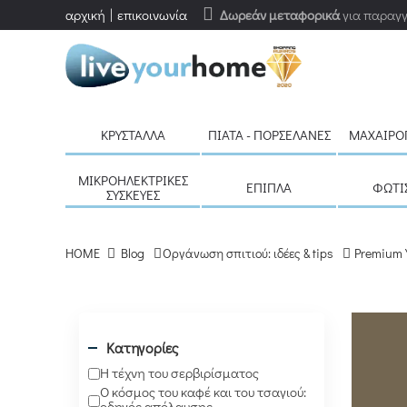
αρχική
επικοινωνία
Δωρεάν μεταφορικά
για παραγγ
ΚΡΎΣΤΑΛΛΑ
ΠΙΆΤΑ - ΠΟΡΣΕΛΆΝΕΣ
ΜΑΧΑΙΡΟ
ΜΙΚΡΟΗΛΕΚΤΡΙΚΈΣ
ΈΠΙΠΛΑ
ΦΩΤΙ
ΣΥΣΚΕΥΈΣ
HOME
Blog
Οργάνωση σπιτιού: ιδέες & tips
Premium 
Κατηγορίες
Η τέχνη του σερβιρίσματος
Ο κόσμος του καφέ και του τσαγιού:
οδηγός απόλαυσης