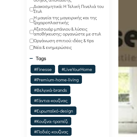
Διακοσμητικά: Η Τελική Πινελιά του
Στυλ
Η μαγεία της μαγειρικής και της
ζαχαροπλαστικής
Αξεσουάρ μπάνιου & λύσεις
αποθήκευσης: οργανώστε με στυλ
Οργάνωση σπιτιού: ιδέες & tips
Νέα & ενημερώσεις
Tags
#Finesse
#LiveYourHome
#Premium-home-living
#Βελγικά-brands
#Γάντια-κουζίνας
#Ευρωπαϊκό-design
#Κουζίνα-τραπέζι
#Ποδιές-κουζίνας