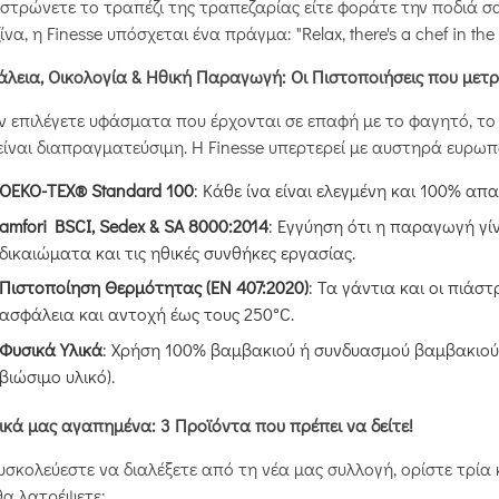
 στρώνετε το τραπέζι της τραπεζαρίας είτε φοράτε την ποδιά σα
ίνα, η Finesse υπόσχεται ένα πράγμα: "Relax, there's a chef in the
λεια, Οικολογία & Ηθική Παραγωγή: Οι Πιστοποιήσεις που μετ
 επιλέγετε υφάσματα που έρχονται σε επαφή με το φαγητό, το 
είναι διαπραγματεύσιμη. Η Finesse υπερτερεί με αυστηρά ευρω
OEKO-TEX® Standard 100
: Κάθε ίνα είναι ελεγμένη και 100% απ
amfori BSCI, Sedex & SA 8000:2014
: Εγγύηση ότι η παραγωγή γ
δικαιώματα και τις ηθικές συνθήκες εργασίας.
Πιστοποίηση Θερμότητας (EN 407:2020)
: Τα γάντια και οι πιάστ
ασφάλεια και αντοχή έως τους 250°C.
Φυσικά Υλικά
: Χρήση 100% βαμβακιού ή συνδυασμού βαμβακιού
βιώσιμο υλικό).
ικά μας αγαπημένα: 3 Προϊόντα που πρέπει να δείτε!
υσκολεύεστε να διαλέξετε από τη νέα μας συλλογή, ορίστε τρία
θα λατρέψετε: