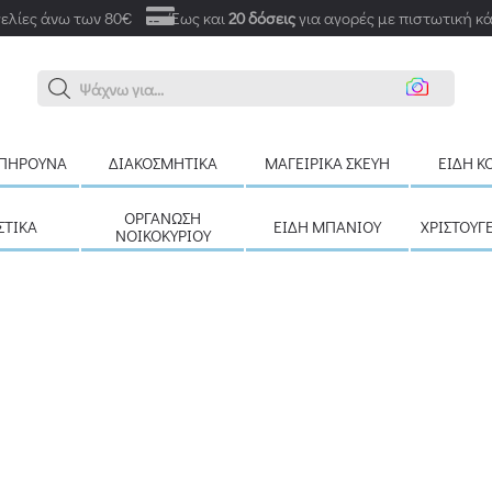
ελίες άνω των 80€
Έως και
20 δόσεις
για αγορές με πιστωτική κ
Α
ΠΉΡΟΥΝΑ
ΔΙΑΚΟΣΜΗΤΙΚΆ
ΜΑΓΕΙΡΙΚΆ ΣΚΕΎΗ
ΕΊΔΗ Κ
ΟΡΓΆΝΩΣΗ
ΣΤΙΚΆ
ΕΊΔΗ ΜΠΆΝΙΟΥ
ΧΡΙΣΤΟΥΓ
ΝΟΙΚΟΚΥΡΙΟΎ