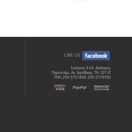
LIKE US
Σικάγου 3 πλ. Δέγλερη,
Περιστέρι, Αγ. Ιερόθεος, TK: 121 37
ΤΗΛ: 210-5757499, 210-5779150