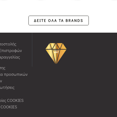
ΔΕΙΤΕ ΟΛΑ ΤΑ BRANDS
ποστολής
 Επιστροφών
αραγγελίας
σης
ία προσωπικών
ν
ρωτήσεις
ίες COOKIES
ς COOKIES