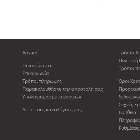
Αρχική
Τρόποι Α
Πολιτική
Ποιοι είμαστε
Τρόποι π
Επικοινωνία
Τρόποι πληρωμής
Όροι Χρή
Παρακολουθήστε την αποστολή σας
Προστασ
Υπολογισμός μεταφορικών
δεδομένω
Συχνές Ε
Δείτε τους καταλόγους μας
Βοήθεια
Πληροφορ
Ρυθμίσει