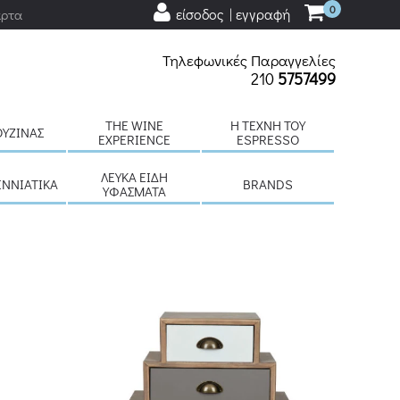
0
είσοδος | εγγραφή
άρτα
Τηλεφωνικές Παραγγελίες
210
5757499
THE WINE
H ΤΈΧΝΗ ΤΟΥ
ΟΥΖΊΝΑΣ
EXPERIENCE
ESPRESSO
ΛΕΥΚΆ ΕΊΔΗ
ΕΝΝΙΆΤΙΚΑ
BRANDS
ΥΦΆΣΜΑΤΑ