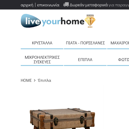
αρχική
επικοινωνία
Δωρεάν μεταφορικά
για παραγγ
ΚΑΘΑΡΙΣΜΟΣ
ΔΕΙΤΕ 110 ΠΡΟΪΟΝΤΑ
ΚΡΎΣΤΑΛΛΑ
ΠΙΆΤΑ - ΠΟΡΣΕΛΆΝΕΣ
ΜΑΧΑΙΡΟ
ΜΙΚΡΟΗΛΕΚΤΡΙΚΈΣ
ΈΠΙΠΛΑ
ΦΩΤΙ
ΣΥΣΚΕΥΈΣ
HOME
Έπιπλα