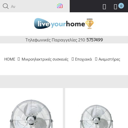
Αναζή
0
ΚΑΘΑΡΙΣΜΟΣ
ΦΙΛΤΡΑ
BRANDS
Τηλεφωνικές Παραγγελίες 210
5757499
HUMAN
HOME
Μικροηλεκτρικές συσκευές
Εποχιακά
Ανεμιστήρες
(12)
ΕΥΡΟΣ
ΤΙΜΗΣ
€0.00
.00