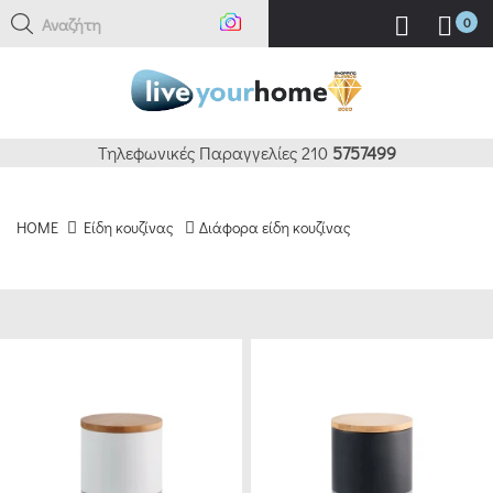
Αναζήτηση εδώ
0
ΚΑΘΑΡΙΣΜΟΣ
ΦΙΛΤΡΑ
BRANDS
Τηλεφωνικές Παραγγελίες 210
5757499
ESPIEL
HOME
Είδη κουζίνας
Διάφορα είδη κουζίνας
(25)
CRYSPO
TRIO
(10)
VENUS
HOUSEWEAR