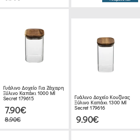
WESTMARK
(1)
CURVER
(1)
EVIGRI
(1)
ESTIA
Γυάλινο Δοχείο Για Ζάχαρη
Ξύλινο Καπάκι 1000 Ml
(9)
Γυάλινο Δοχείο Κουζίνας
Secret 179615
Ξύλινο Καπάκι 1300 Ml
7.90€
Secret 179616
ARTCRAFT
9.90€
8.90€
(1)
DUTCH