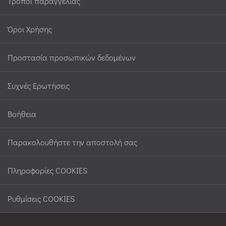
Τρόποι παραγγελίας
ΓΥΆΛΙΝΑ
(1)
Όροι Χρήσης
ΠΑΤΆΚΙΑ
Προστασία προσωπικών δεδομένων
ΚΟΥΖΊΝΑΣ
(3)
Συχνές Ερωτήσεις
ΔΙΆΦΟΡΑ
Βοήθεια
ΕΊΔΗ
Παρακολουθήστε την αποστολή σας
ΚΟΥΖΊΝΑΣ
(9)
Πληροφορίες COOKIES
ΕΠΙΤΡΑΠΈΖΙΑ
ΕΊΔΗ
Ρυθμίσεις COOKIES
ΣΟΥΠΛΆ