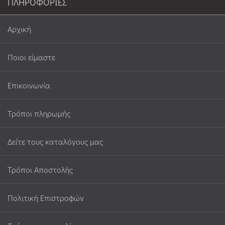
ΠΛΗΡΟΦΟΡΙΕΣ
|
ΠΙΆΣΤΡΕΣ
Αρχική
|
ΠΟΔΙΈΣ
Ποιοι είμαστε
(2)
Επικοινωνία
ΦΡΟΥΤΟΘΉΚΕΣ
-
Τρόποι πληρωμής
ΦΡΟΥΤΙΈΡΕΣ
(6)
Δείτε τους καταλόγους μας
ΝΤΙΣΠΈΝΣΕΡ
Τρόποι Αποστολής
ΚΟΥΖΊΝΑΣ
(4)
Πολιτική Επιστροφών
ΦΑΓΗΤΟΔΟΧΕΊΑ