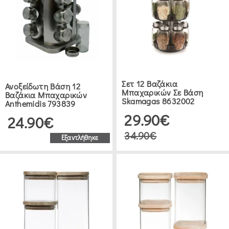
(16)
ATMOSPHERA
(1)
ARVIX
Σετ 12 Βαζάκια
Ανοξείδωτη Βάση 12
Μπαχαρικών Σε Βάση
Βαζάκια Μπαχαρικών
(1)
Skamagas 8632002
Anthemidis 793839
29.90€
24.90€
TYPHOON
34.90€
Εξαντλήθηκε
(7)
BERGNER
(1)
INNOVINE