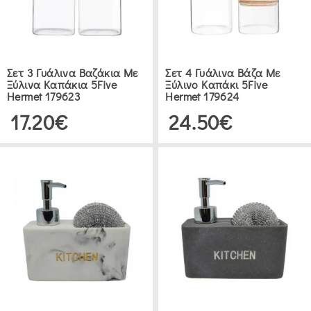
(1)
METALTEX
(2)
Σετ 3 Γυάλινα Βαζάκια Με
Σετ 4 Γυάλινα Βάζα Με
Ξύλινα Καπάκια 5Five
Ξύλινο Καπάκι 5Five
Hermet 179623
Hermet 179624
ΕΥΡΟΣ
ΤΙΜΗΣ
17.20€
24.50€
€0.00
.00
ΔΙΑΚΟΣΜΗΤΙΚΆ
ΣΤΑΧΤΟΔΟΧΕΊΑ
(13)