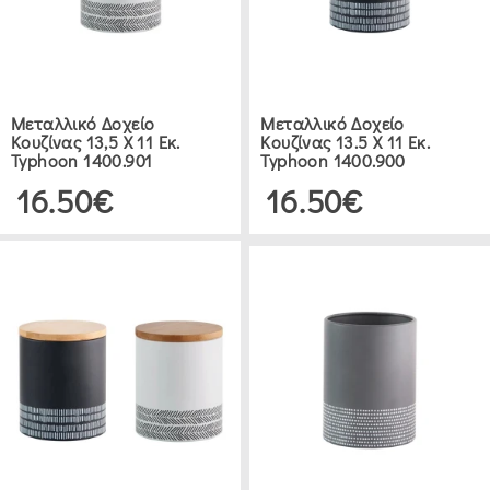
(1)
MARVA
HOME
Μεταλλικό Δοχείο
Μεταλλικό Δοχείο
(4)
Κουζίνας 13,5 Χ 11 Εκ.
Κουζίνας 13.5 Χ 11 Εκ.
Typhoon 1400.901
Typhoon 1400.900
16.50€
16.50€
ORIANA
FERELLI
(4)
FYLLIANA
(1)
A&I
DECORATION
(1)