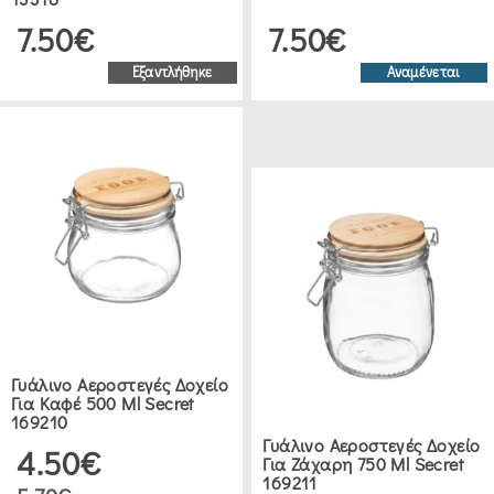
7.50€
7.50€
PEDRINI
(3)
Εξαντλήθηκε
Αναμένεται
UMBRA
(4)
ANKOR
(18)
BORMIOLI
ROCCO
Γυάλινο Αεροστεγές Δοχείο
(9)
Για Καφέ 500 Ml Secret
169210
Γυάλινο Αεροστεγές Δοχείο
4.50€
MAX
Για Ζάχαρη 750 Ml Secret
169211
HOME