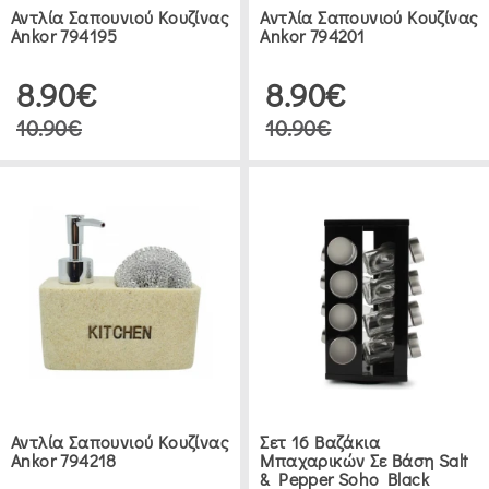
COFFEE
Αντλία Σαπουνιού Κουζίνας
Αντλία Σαπουνιού Κουζίνας
WORLD
Ankor 794195
Ankor 794201
8.90€
8.90€
ΔΙΆΦΟΡΑ
10.90€
10.90€
ΑΞΕΣΟΥΆΡ
(1)
ΕΊΔΗ
ΚΟΥΖΊΝΑΣ
ΣΕΤ
ΜΠΑΧΑΡΙΚΏΝ
(9)
ΒΆΣΕΙΣ
Αντλία Σαπουνιού Κουζίνας
Σετ 16 Βαζάκια
Ankor 794218
Μπαχαρικών Σε Βάση Salt
ΡΟΛΟΎ
& Pepper Soho Black