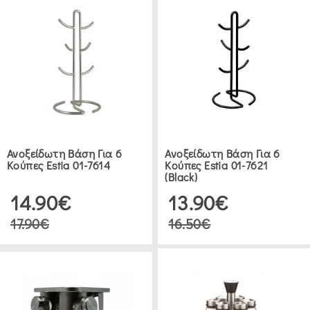
ROSE
(1)
SECRET
DE
GOURMET
(8)
Ανοξείδωτη Βάση Για 6
Ανοξείδωτη Βάση Για 6
Κούπες Estia 01-7614
Κούπες Estia 01-7621
(black)
GUZZINI
14.90€
13.90€
(5)
17.90€
16.50€
BANQUET
(1)
5FIVE