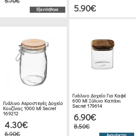
5.70€
5.90€
(3)
Εξαντλήθηκε
SKAMAGAS
(3)
LEIFHEIT
GERMANY
(3)
RAINBOW
(3)
Γυάλινο Δοχείο Για Καφέ
600 Ml Ξύλινο Καπάκι
Γυάλινο Αεροστεγές Δοχείο
Secret 179614
Κουζίνας 1000 Ml Secret
PASABAHCE
169212
6.90€
(3)
4.30€
8.50€
6.90€
Αναμένεται