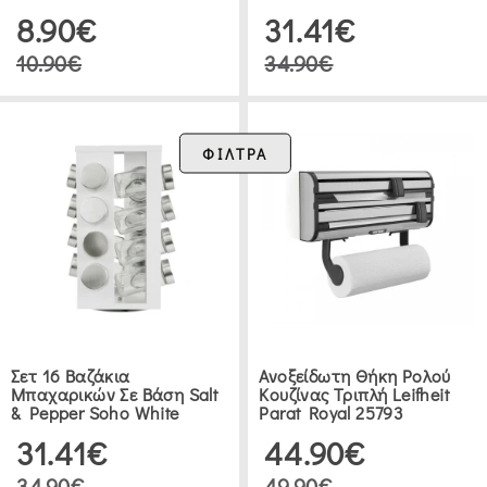
ΚΟΥΖΊΝΑΣ
8.90€
31.41€
(10)
10.90€
34.90€
ΚΥΠΕΛΟΣΤΆΤΕΣ
(2)
ΦΙΛΤΡΑ
BΆΖΑ
ΓΙΑ
ΖΆΧΑΡΗ
&
ΚΑΦΈ
(63)
Σετ 16 Βαζάκια
Ανοξείδωτη Θήκη Ρολού
Μπαχαρικών Σε Βάση Salt
Κουζίνας Τριπλή Leifheit
& Pepper Soho White
Parat Royal 25793
ΒΆΖΑ
31.41€
44.90€
ΚΟΥΖΊΝΑΣ
|
34.90€
49.90€