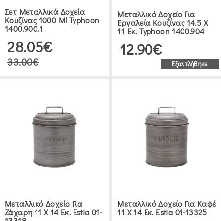
Σετ Μεταλλικά Δοχεία
Μεταλλικό Δοχείο Για
Κουζίνας 1000 Ml Typhoon
Εργαλεία Κουζίνας 14.5 Χ
SITRAM
1400.900.1
11 Εκ. Typhoon 1400.904
(2)
28.05€
12.90€
33.00€
Εξαντλήθηκε
SALT
&
PEPPER
(2)
KITCHEN
CRAFT
(4)
BRANDANI
Μεταλλικό Δοχείο Για
Μεταλλικό Δοχείο Για Καφέ
(4)
Ζάχαρη 11 Χ 14 Εκ. Estia 01-
11 Χ 14 Εκ. Estia 01-13325
13318