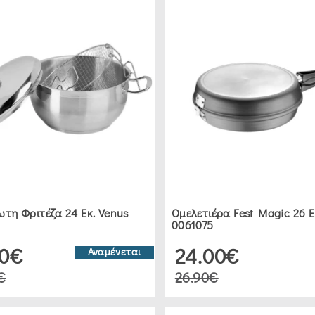
ωτη Φριτέζα 24 Εκ. Venus
Ομελετιέρα Fest Magic 26 Ε
0061075
90€
24.00€
Αναμένεται
€
26.90€