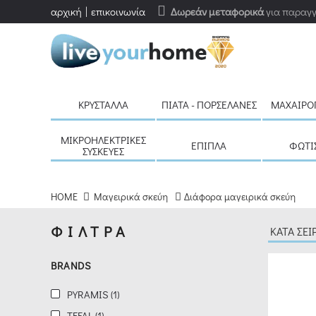
αρχική
επικοινωνία
Δωρεάν μεταφορικά
για παραγγ
ΦΙΛΤΡΑ
ΚΑΘΑΡΙΣΜΟΣ
BRANDS
ΚΡΎΣΤΑΛΛΑ
ΠΙΆΤΑ - ΠΟΡΣΕΛΆΝΕΣ
ΜΑΧΑΙΡΟ
PYRAMIS
(1)
ΜΙΚΡΟΗΛΕΚΤΡΙΚΈΣ
ΈΠΙΠΛΑ
ΦΩΤΙ
ΣΥΣΚΕΥΈΣ
TEFAL
(1)
HOME
Μαγειρικά σκεύη
Διάφορα μαγειρικά σκεύη
ΦΙΛΤΡΑ
CRYSPO
TRIO
BRANDS
(12)
PYRAMIS (1)
TEFAL (1)