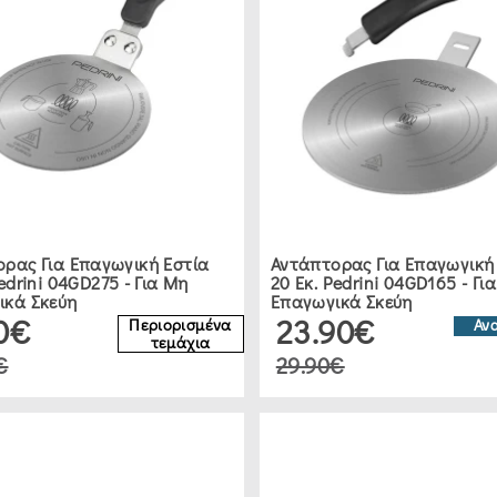
ρας Για Επαγωγική Εστία
Αντάπτορας Για Επαγωγική
Pedrini 04GD275 - Για Μη
20 Εκ. Pedrini 04GD165 - Γι
ικά Σκεύη
Επαγωγικά Σκεύη
90€
23.90€
Περιορισμένα
Αν
τεμάχια
€
29.90€