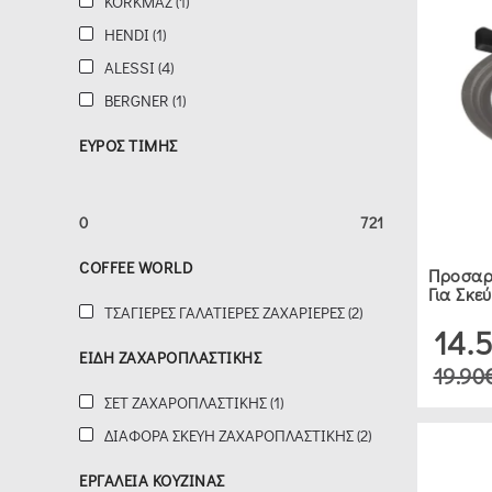
KORKMAZ (1)
(3)
HENDI (1)
ALESSI (4)
SKAMAGAS
BERGNER (1)
(4)
ΕΥΡΟΣ ΤΙΜΗΣ
GUARDINI
(3)
0
721
COFFEE WORLD
Προσαρ
SVIM
Για Σκε
(1)
ΤΣΑΓΙΈΡΕΣ ΓΑΛΑΤΙΈΡΕΣ ΖΑΧΑΡΙΈΡΕΣ (2)
14.
ΕΊΔΗ ΖΑΧΑΡΟΠΛΑΣΤΙΚΉΣ
LAVA
19.90
ΣΕΤ ΖΑΧΑΡΟΠΛΑΣΤΙΚΉΣ (1)
CAST
IRON
ΔΙΆΦΟΡΑ ΣΚΕΎΗ ΖΑΧΑΡΟΠΛΑΣΤΙΚΉΣ (2)
(1)
ΕΡΓΑΛΕΊΑ ΚΟΥΖΊΝΑΣ