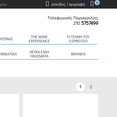
0
είσοδος | εγγραφή
άρτα
Τηλεφωνικές Παραγγελίες
210
5757499
THE WINE
H ΤΈΧΝΗ ΤΟΥ
ΟΥΖΊΝΑΣ
EXPERIENCE
ESPRESSO
ΛΕΥΚΆ ΕΊΔΗ
ΕΝΝΙΆΤΙΚΑ
BRANDS
ΥΦΆΣΜΑΤΑ
1
2