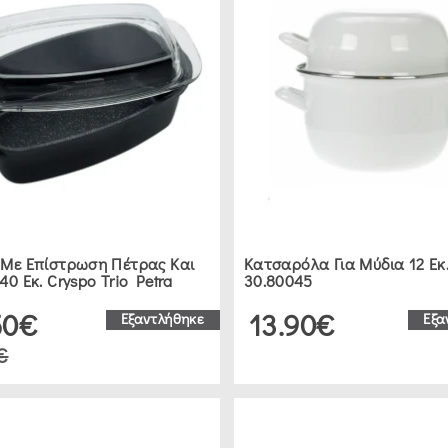
 Με Επίστρωση Πέτρας Και
Κατσαρόλα Για Μύδια 12 Εκ
40 Εκ. Cryspo Trio Petra
30.80045
50€
13.90€
Εξαντλήθηκε
Εξα
€