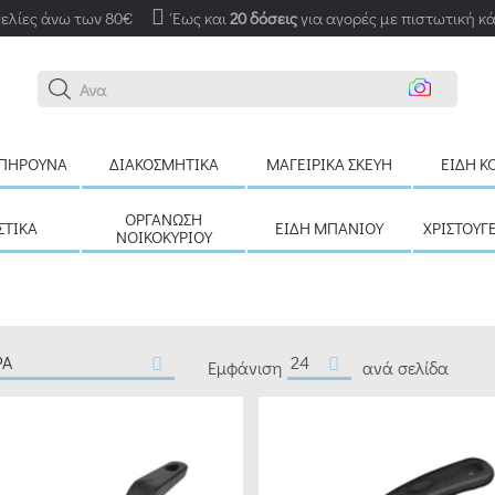
ελίες άνω των 80€
Έως και
20 δόσεις
για αγορές με πιστωτική κ
Αναζήτηση εδώ
ΠΉΡΟΥΝΑ
ΔΙΑΚΟΣΜΗΤΙΚΆ
ΜΑΓΕΙΡΙΚΆ ΣΚΕΎΗ
ΕΊΔΗ Κ
ΟΡΓΆΝΩΣΗ
ΣΤΙΚΆ
ΕΊΔΗ ΜΠΆΝΙΟΥ
ΧΡΙΣΤΟΥΓ
ΝΟΙΚΟΚΥΡΙΟΎ
Εμφάνιση
ανά σελίδα