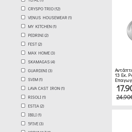
VENUS
CRYSPO TRIO (12)
HOUSEWEAR
VENUS HOUSEWEAR (1)
(1)
MY KITCHEN (1)
MY
PEDRINI (2)
KITCHEN
FEST (2)
(1)
MAX HOME (3)
SKAMAGAS (4)
PEDRINI
Αντάπτο
GUARDINI (3)
13 Εκ. 
(2)
SVIM (1)
Επαγωγ
17.
LAVA CAST IRON (1)
FEST
24.90
RISOLI (1)
(2)
ESTIA (2)
IBILI (1)
MAX
5FIVE (3)
HOME