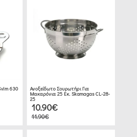
Svim 630
Ανοξείδωτο Σουρωτήρι Για
Μακαρόνια 25 Εκ. Skamagas CL-28-
25
10.90€
11.90€