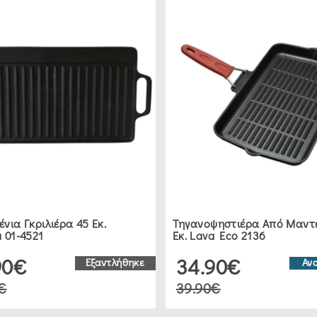
νια Γκριλιέρα 45 Εκ.
Τηγανοψηστιέρα Από Μαντέ
 01-4521
Εκ. Lava Eco 2136
90€
34.90€
Εξαντλήθηκε
Αν
€
39.90€