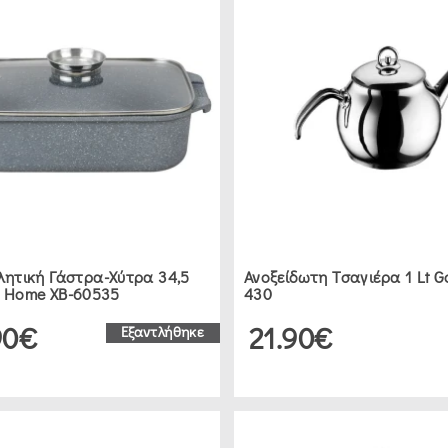
λητική Γάστρα-Χύτρα 34,5
Ανοξείδωτη Τσαγιέρα 1 Lt G
x Home XB-60535
430
90€
21.90€
Εξαντλήθηκε