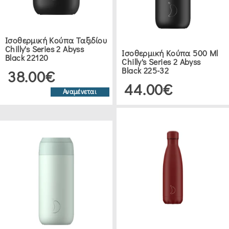
ΚΡΑΣΙΟΎ
&
BARWARE
Ισοθερμική Κούπα Ταξιδίου
COOLERS
Chilly's Series 2 Abyss
Ισοθερμική Κούπα 500 Ml
Black 22120
Chilly's Series 2 Abyss
ΦΙΆΛΗΣ
Black 225-32
38.00€
(3)
44.00€
Αναμένεται
ΘΕΡΜΌΣ
&
ΙΣΟΘΕΡΜΙΚΆ
ΙΣΟΘΕΡΜΙΚΆ
ΠΟΤΉΡΙΑ
(1)
ΙΣΟΘΕΡΜΙΚΈΣ
ΚΟΎΠΕΣ