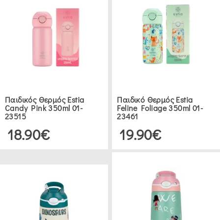
CURVER
(1)
ESTIA
(69)
ETIQUETTE
Παιδικός Θερμός Estia
Παιδικό Θερμός Estia
(1)
Candy Pink 350ml 01-
Feline Foliage 350ml 01-
23515
23461
18.90€
19.90€
SECRET
DE
GOURMET
(2)
GIO
STYLE