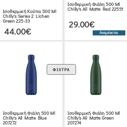
Ισοθερμική Φιάλη 500 Ml
(62)
Chilly's All Matte Red 22551
Ισοθερμική Κούπα 500 Ml
Chilly's Series 2 Lichen
Green 225-33
29.00€
ΙΣΟΘΕΡΜΙΚΈΣ
44.00€
ΦΙΆΛΕΣ
Αναμένεται
(49)
ΠΑΙΔΙΚΆ
ΙΣΟΘΕΡΜΙΚΆ
ΦΙΛΤΡΑ
(9)
ΙΣΟΘΕΡΜΙΚΆ
ΦΑΓΗΤΟΔΟΧΕΊΑ
(7)
Ισοθερμική Φιάλη 500 Ml
Ισοθερμική Φιάλη 500 Ml
Chilly's All Matte Blue
Chilly's All Matte Green
ΚΑΝΆΤΑ
207272
207274