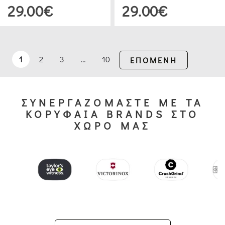
ΘΕΡΜΌΣ
29.00€
29.00€
(19)
ΘΕΡΜΌΣ
1
2
3
…
10
ΕΠΟΜΕΝΗ
(20)
ΙΣΟΘΕΡΜΙΚΈΣ
ΣΥΝΕΡΓΑΖΟΜΑΣΤΕ ΜΕ ΤΑ
ΤΣΆΝΤΕΣ
ΚΟΡΥΦΑΙΑ BRANDS ΣΤΟ
(25)
ΧΩΡΟ ΜΑΣ
ΠΑΓΟΘΉΚΕΣ
(13)
ΨΥΓΕΊΟ
ΘΕΡΜΌΣ
(4)