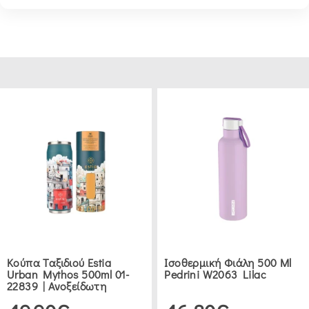
ZONE
DENMARK
(3)
SALT
&
PEPPER
(1)
PEDRINI
(8)
Κούπα Ταξιδιού Estia
Ισοθερμική Φιάλη 500 Ml
ANKOR
Urban Mythos 500ml 01-
Pedrini W2063 Lilac
(26)
22839 | Ανοξείδωτη