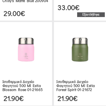
Chilly's Matte Blue 200904
33.00€
29.00€
DAY
Εξαντλήθηκε
(19)
GHIDINI
(1)
CHILLY'S
(18)
PEPITA
Ισοθερμικό Δοχείο
Ισοθερμικό Δοχείο
VIAJERA
Φαγητού 500 Ml Estia
Φαγητού 500 Ml Estia
(4)
Blossom Rose 01-21665
Forest Spirit 01-21672
21.90€
21.90€
JOSEPH