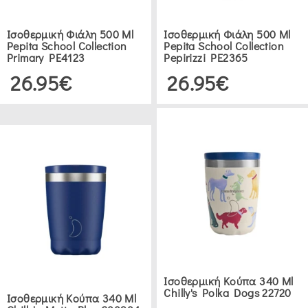
(1)
Ισοθερμική Φιάλη 500 Ml
Ισοθερμική Φιάλη 500 Ml
Pepita School Collection
Pepita School Collection
TYPHOON
Primary PE4123
Pepirizzi PE2365
(2)
26.95€
26.95€
UNITED
COLORS
OF
BENETTON
(4)
HENDI
(7)
Ισοθερμική Κούπα 340 Ml
BERGNER
Chilly's Polka Dogs 22720
Ισοθερμική Κούπα 340 Ml
(1)