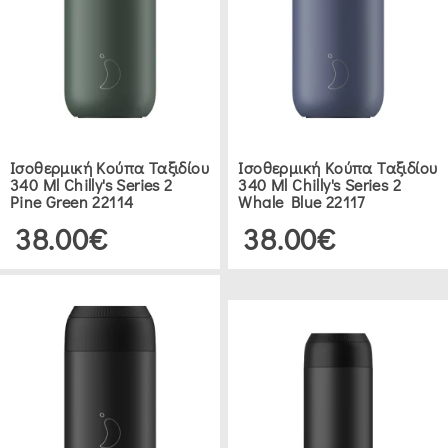
-
ΚΑΝΆΤΕΣ
-
ΚΑΡΆΦΕΣ
(1)
Ισοθερμική Κούπα Ταξιδίου
Ισοθερμική Κούπα Ταξιδίου
ΦΑΓΗΤΟΔΟΧΕΊΑ
340 Ml Chilly's Series 2
340 Ml Chilly's Series 2
Pine Green 22114
Whale Blue 22117
ΙΣΟΘΕΡΜΙΚΆ
38.00€
38.00€
(3)
ΔΙΆΦΟΡΑ
ΕΊΔΗ
ΚΟΥΖΊΝΑΣ
(4)
ΑΞΕΣΟΥΆΡ