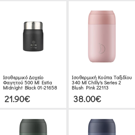
JOSEPH
(1)
BODUM
(1)
ΕΥΡΟΣ
ΤΙΜΗΣ
Ισοθερμικό Δοχείο
Ισοθερμική Κούπα Ταξιδίου
€0.00
Φαγητού 500 Ml Estia
340 Ml Chilly's Series 2
.00
Midnight Black 01-21658
Blush Pink 22113
21.90€
38.00€
ΕΊΔΗ
ΚΟΥΖΊΝΑΣ
ΦΙΆΛΕΣ