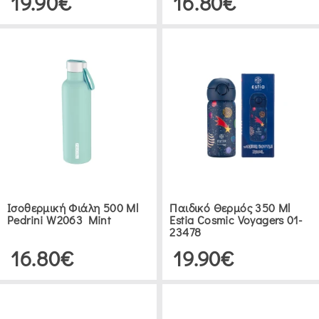
19.90€
16.80€
LEIFHEIT
GERMANY
(1)
TAYLORS
EYE
WITNESS
(2)
PEUGEOT
Ισοθερμική Φιάλη 500 Ml
Παιδικό Θερμός 350 Ml
Pedrini W2063 Mint
Estia Cosmic Voyagers 01-
(1)
23478
16.80€
19.90€
TRAMONTINA
(9)