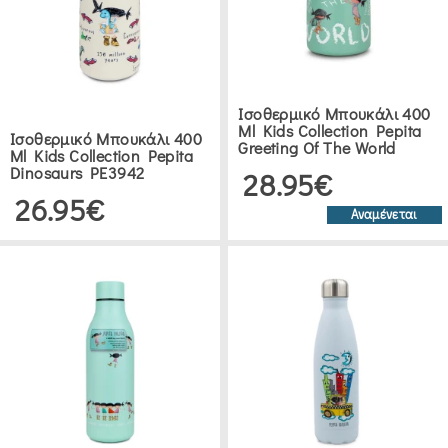
(5)
GUZZINI
(6)
Ισοθερμικό Μπουκάλι 400
Ml Kids Collection Pepita
Ισοθερμικό Μπουκάλι 400
Greeting Of The World
Ml Kids Collection Pepita
BANQUET
Dinosaurs PE3942
28.95€
(1)
26.95€
Αναμένεται
ROTPUNKT
(9)
5FIVE
(2)
TERMISIL