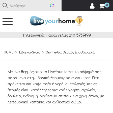
Αναζήτηση εδώ
0
ΚΑΘΑΡΙΣΜΟΣ
ΦΙΛΤΡΑ
BRANDS
Τηλεφωνικές Παραγγελίες 210
5757499
TEFAL
HOME
Είδη κουζίνας
On-the-Go: Θερμός & Ισοθερμικά
(17)
ESPIEL
Με ένα θερμός από το LiveYourHome, το ρόφημά σας
παραμένει στην ιδανική θερμοκρασία για ώρες. Είτε
(1)
πρόκειται για καφέ, τσάι ή νερό, οι επιλογές μας σε
θερμός είναι κατάλληλες για κάθε χρήση: σχολείο,
MY
δουλειά, εκδρομή. Διαθέσιμα σε ποικιλία χρωμάτων, με
KITCHEN
λειτουργικά καπάκια και ανθεκτικό σώμα.
(1)