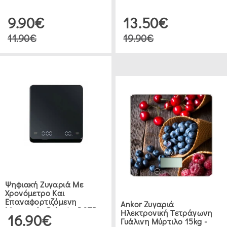
9.90€
13.50€
11.90€
19.90€
Ψηφιακή Ζυγαριά Με
Χρονόμετρο Και
Επαναφορτιζόμενη
Ankor Ζυγαριά
Μπαταρία Belogia DSTR
Ηλεκτρονική Τετράγωνη
16.90€
350004
Γυάλινη Μύρτιλο 15kg -