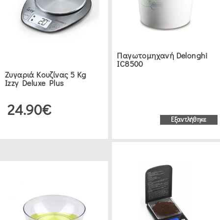
JOEFREX
(1)
BELOGIA
Παγωτομηχανή Delonghi
IC8500
(4)
Ζυγαριά Κουζίνας 5 Kg
Izzy Deluxe Plus
DAY
24.90€
(2)
Εξαντλήθηκε
ΕΥΡΟΣ
ΤΙΜΗΣ
€0.00
.00
COFFEE