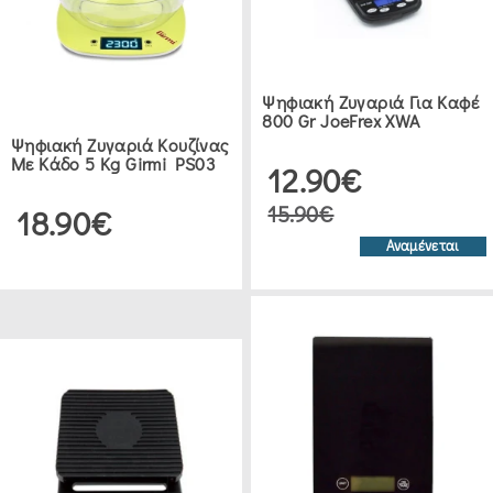
WORLD
ΔΙΆΦΟΡΑ
Ψηφιακή Ζυγαριά Για Καφέ
ΑΞΕΣΟΥΆΡ
800 Gr JoeFrex XWA
(5)
Ψηφιακή Ζυγαριά Κουζίνας
Με Κάδο 5 Kg Girmi PS03
12.90€
15.90€
18.90€
Αναμένεται
ΔΕΙΤΕ 23 ΠΡΟΪΟΝΤΑ