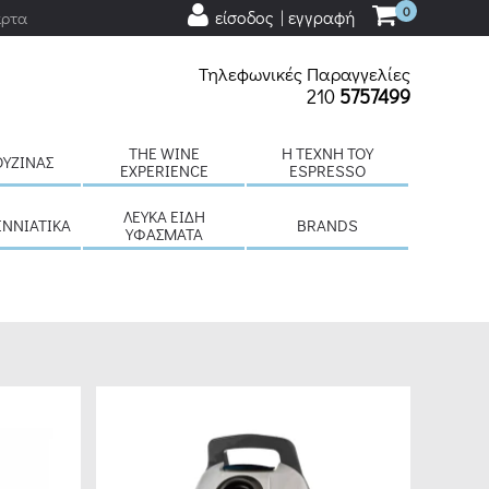
0
είσοδος | εγγραφή
άρτα
Τηλεφωνικές Παραγγελίες
210
5757499
THE WINE
H ΤΈΧΝΗ ΤΟΥ
ΟΥΖΊΝΑΣ
EXPERIENCE
ESPRESSO
ΛΕΥΚΆ ΕΊΔΗ
ΕΝΝΙΆΤΙΚΑ
BRANDS
ΥΦΆΣΜΑΤΑ