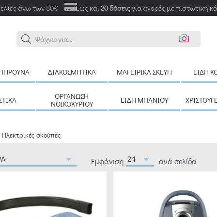
ελίες άνω των 80€
Έως και
20 δόσεις
για αγορές με πιστωτική κ
Αναζ
ΠΉΡΟΥΝΑ
ΔΙΑΚΟΣΜΗΤΙΚΆ
ΜΑΓΕΙΡΙΚΆ ΣΚΕΎΗ
ΕΊΔΗ Κ
ΟΡΓΆΝΩΣΗ
ΣΤΙΚΆ
ΕΊΔΗ ΜΠΆΝΙΟΥ
ΧΡΙΣΤΟΥΓ
ΝΟΙΚΟΚΥΡΙΟΎ
Ηλεκτρικές σκούπες
Εμφάνιση
ανά σελίδα