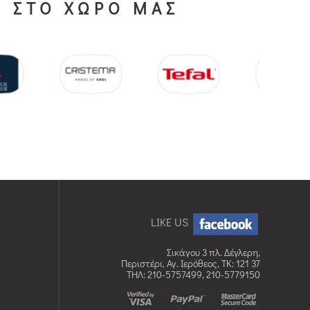
S ΣΤΟ ΧΩΡΟ ΜΑΣ
LIKE US
Σικάγου 3 πλ. Δέγλερη,
Περιστέρι, Αγ. Ιερόθεος, TK: 121 37
ΤΗΛ: 210-5757499, 210-5779150