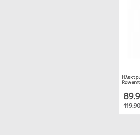
Ηλεκτρι
Rowent
89.
119.9