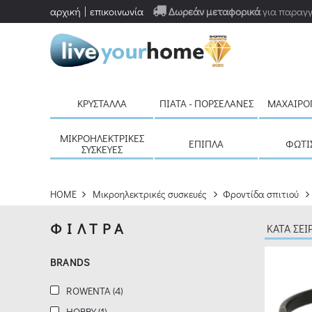
αρχική
επικοινωνία
Δωρεάν μεταφορικά
για παραγγ
ΦΙΛΤΡΑ
ΚΑΘΑΡΙΣΜΟΣ
BRANDS
ΚΡΎΣΤΑΛΛΑ
ΠΙΆΤΑ - ΠΟΡΣΕΛΆΝΕΣ
ΜΑΧΑΙΡΟ
ROWENTA
(4)
ΜΙΚΡΟΗΛΕΚΤΡΙΚΈΣ
ΈΠΙΠΛΑ
ΦΩΤΙ
ΣΥΣΚΕΥΈΣ
HOBBY
(1)
HOME
Μικροηλεκτρικές συσκευές
Φροντίδα σπιτιού
ΦΙΛΤΡΑ
ΕΥΡΟΣ
ΤΙΜΗΣ
BRANDS
ROWENTA (4)
€0.00
HOBBY (1)