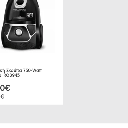
κή Σκούπα 750-Watt
a RO3945
90€
0€