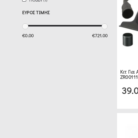
ΕΥΡΟΣ ΤΙΜΗΣ
ΔΕΙΤΕ 5 ΠΡΟΪΟΝΤΑ
€0.00
€721.00
Κιτ Για
ZR0011
39.