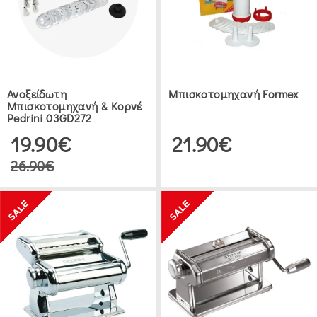
(10)
SVIM
(2)
Ανοξείδωτη
Μπισκοτομηχανή Formex
Μπισκοτομηχανή & Κορνέ
ΕΥΡΟΣ
ΤΙΜΗΣ
Pedrini 03GD272
19.90€
21.90€
€0.00
26.90€
.00
ΕΊΔΗ
ΖΑΧΑΡΟΠΛΑΣΤΙΚΉΣ
ΜΠΙΣΚΟΤΟΜΗΧΑΝΈΣ
(2)