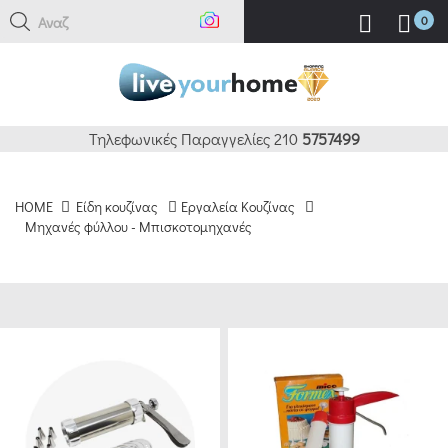
Αναζήτηση
0
ΚΑΘΑΡΙΣΜΟΣ
ΦΙΛΤΡΑ
BRANDS
Τηλεφωνικές Παραγγελίες 210
5757499
ΔΙΑΦΟΡΟΙ
HOME
Είδη κουζίνας
Εργαλεία Κουζίνας
ΚΑΤΑΣΚΕΥΑΣΤΕΣ
Μηχανές φύλλου - Μπισκοτομηχανές
(1)
PEDRINI
(3)
MARCATO
ITALY