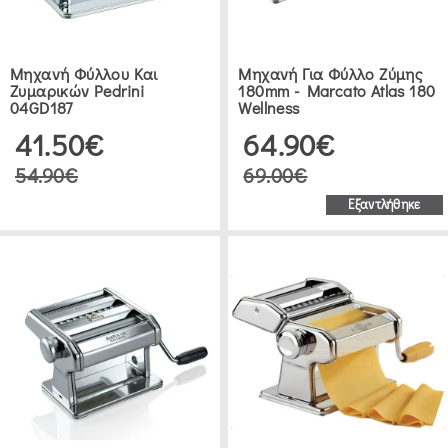
ΕΡΓΑΛΕΊΑ
ΚΟΥΖΊΝΑΣ
Μηχανή Φύλλου Και
Μηχανή Για Φύλλο Ζύμης
Ζυμαρικών Pedrini
180mm - Marcato Atlas 180
ΜΗΧΑΝΉ
04GD187
Wellness
ΦΎΛΛΟΥ
41.50€
64.90€
(1)
54.90€
69.00€
Εξαντλήθηκε
ΜΗΧΑΝΉ
ΦΎΛΛΟΥ
ΚΑΙ
ΖΥΜΑΡΙΚΏΝ
(7)
ΔΙΆΦΟΡΑ
ΕΡΓΑΛΕΊΑ