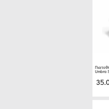
ΕΊΔΗ
ΚΟΥΖΊΝΑΣ
ΔΙΆΦΟΡΑ
ΞΎΛΙΝΑ
GADGET
ΚΟΥΖΊΝΑΣ
(1)
Πιατοθήκ
ΚΟΥΤΑΛΟΘΉΚΕΣ
Umbra S
(10)
35.
ΠΙΑΤΟΘΉΚΕΣ
(67)