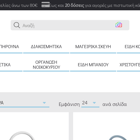
ελίες άνω των 80€
Έως και
20 δόσεις
για αγορές με πιστωτική κ
Αναζήτηση εδώ
ΠΉΡΟΥΝΑ
ΔΙΑΚΟΣΜΗΤΙΚΆ
ΜΑΓΕΙΡΙΚΆ ΣΚΕΎΗ
ΕΊΔΗ Κ
ΟΡΓΆΝΩΣΗ
ΣΤΙΚΆ
ΕΊΔΗ ΜΠΆΝΙΟΥ
ΧΡΙΣΤΟΥΓ
ΝΟΙΚΟΚΥΡΙΟΎ
Εμφάνιση
ανά σελίδα