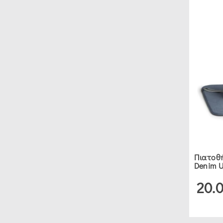
Πιατοθή
Denim U
20.