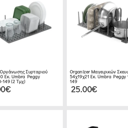
 Οργάνωσης Συρταριού
Organizer Μαγειρικών Σκευ
0 Εκ. Umbra Peggy
54χ19χ21 Εκ. Umbra Peggy 
-149 (2 Τμχ)
149
00€
25.00€