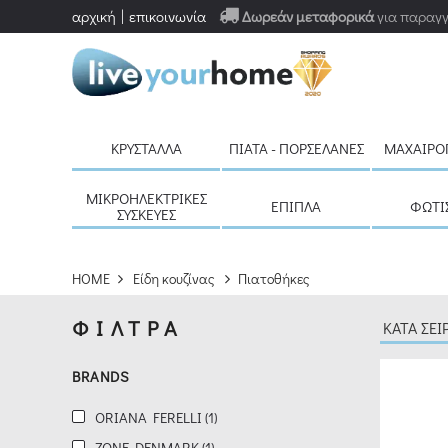
αρχική
επικοινωνία
Δωρεάν μεταφορικά
για παραγγ
ΦΙΛΤΡΑ
ΚΑΘΑΡΙΣΜΟΣ
BRANDS
ΚΡΎΣΤΑΛΛΑ
ΠΙΆΤΑ - ΠΟΡΣΕΛΆΝΕΣ
ΜΑΧΑΙΡΟ
ORIANA
FERELLI
ΜΙΚΡΟΗΛΕΚΤΡΙΚΈΣ
ΈΠΙΠΛΑ
ΦΩΤΙ
ΣΥΣΚΕΥΈΣ
(1)
ZONE
HOME
Είδη κουζίνας
Πιατοθήκες
DENMARK
ΦΙΛΤΡΑ
(1)
BRANDS
NAVA
ORIANA FERELLI (1)
(1)
ZONE DENMARK (1)