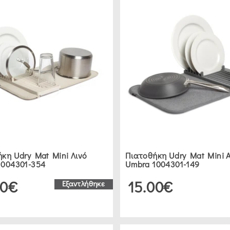
κη Udry Mat Mini Λινό
Πιατοθήκη Udry Mat Mini 
1004301-354
Umbra 1004301-149
00€
15.00€
Εξαντλήθηκε