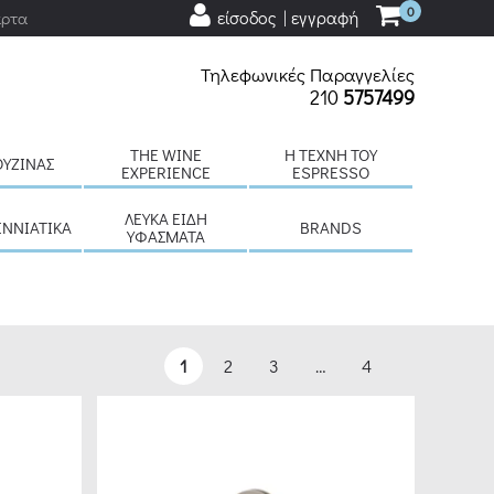
0
είσοδος | εγγραφή
άρτα
Τηλεφωνικές Παραγγελίες
210
5757499
THE WINE
H ΤΈΧΝΗ ΤΟΥ
ΟΥΖΊΝΑΣ
EXPERIENCE
ESPRESSO
ΛΕΥΚΆ ΕΊΔΗ
ΕΝΝΙΆΤΙΚΑ
BRANDS
ΥΦΆΣΜΑΤΑ
1
2
3
…
4