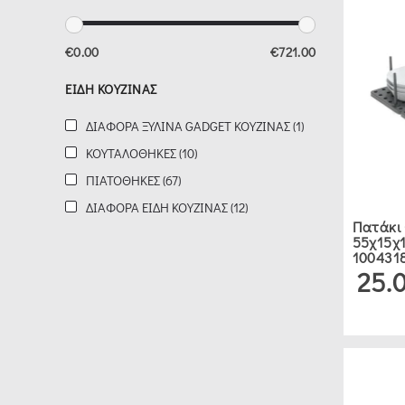
ESTIA
€0.00
€721.00
(11)
ΕΊΔΗ ΚΟΥΖΊΝΑΣ
SECRET
ΔΙΆΦΟΡΑ ΞΎΛΙΝΑ GADGET ΚΟΥΖΊΝΑΣ (1)
DE
ΚΟΥΤΑΛΟΘΉΚΕΣ (10)
GOURMET
ΠΙΑΤΟΘΉΚΕΣ (67)
(1)
ΔΙΆΦΟΡΑ ΕΊΔΗ ΚΟΥΖΊΝΑΣ (12)
Πατάκι
55χ15χ1
5FIVE
1004318
25.
(10)
PLASTONA
(1)