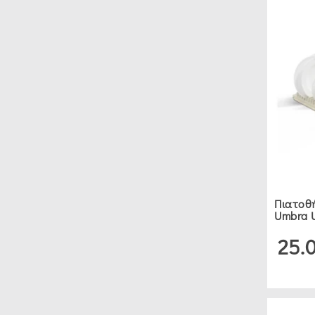
ΔΙΆΦΟΡΑ
ΕΊΔΗ
ΚΟΥΖΊΝΑΣ
(12)
ΔΕΙΤΕ 96 ΠΡΟΪΟΝΤΑ
Πιατοθή
Umbra U
25.