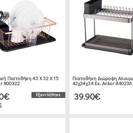
κή Πιατοθήκη 43 Χ 32 Χ 15
Πιατοθήκη Διώροφη Αλουμι
or 800322
42χ24χ34 Εκ. Ankor 840236
90€
39.90€
Εξαντλήθηκε
€