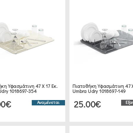
κη Υφασμάτινη 47 Χ 17 Εκ.
Πιατοθήκη Υφασμάτινη 47 Χ
dry 1018697-354
Umbra Udry 1018697-149
00€
25.00€
Αναμένεται
Εξα