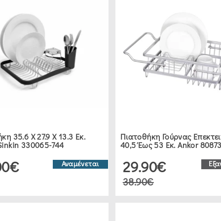
η 35.6 Χ 27.9 Χ 13.3 Εκ.
Πιατοθήκη Γούρνας Επεκτε
inkin 330065-744
40,5 Έως 53 Εκ. Ankor 8087
00€
29.90€
Αναμένεται
Εξα
38.90€