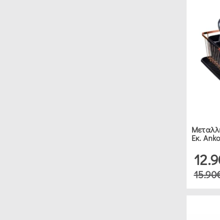
DAY
(1)
JOSEPH
JOSEPH
(6)
METALTEX
(2)
Μεταλλι
Εκ. Ank
ΕΥΡΟΣ
ΤΙΜΗΣ
12.
15.90
€0.00