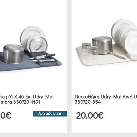
κη 61 X 46 Εκ. Udry Mat
Πιατοθήκη Udry Mat Λινό 
mbra 330720-1191
330720-354
00€
20.00€
Αναμένεται