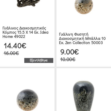
(1)
MODA
MOSTRA
Γυάλινος Διακοσμητικός
(51)
Κόμπος 15.5 Χ 14 Εκ. Idea
Γυάλινη Φυσητή
Home 49022
Διακοσμητική Μπάλλα 10
Εκ. Zen Collection 50003
14.40€
IDEA
9.00€
HOME
16.00€
10.00€
(9)
Εξαντλήθηκε
UMBRA
(1)
HOME
FASHION
ACCESSORIES