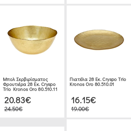
ΚΟΡΝΊΖΕΣ
-
ΠΊΝΑΚΕΣ
-
ΡΟΛΌΓΙΑ
ΜΕΤΑΛΛΙΚΆ
ΡΟΛΌΓΙΑ
ΤΟΊΧΟΥ
(3)
Μπολ Σερβιρίσματος
Πιατέλα 28 Εκ. Cryspo Trio
Φρουτιέρα 28 Εκ. Cryspo
Kronos Oro 80.510.01
ΡΟΛΌΓΙΑ
Trio Kronos Oro 80.510.11
ΤΟΊΧΟΥ
20.83€
16.15€
ΑΠΟ
24.50€
19.00€
ΓΥΑΛΊ
(6)