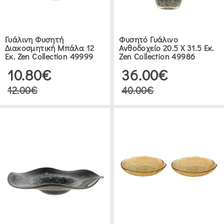
(4)
Γυάλινη Φυσητή
Φυσητό Γυάλινο
MORAVA
Διακοσμητική Μπάλα 12
Ανθοδοχείο 20.5 Χ 31.5 Εκ.
CRYSTALWARE
Εκ. Zen Collection 49999
Zen Collection 49986
(8)
10.80€
36.00€
12.00€
40.00€
ATMOSPHERA
(1)
ΕΥΡΟΣ
ΤΙΜΗΣ
0
721
ΦΥΣΗΤΆ