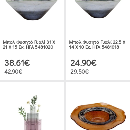
Μπολ Φυσητό Γυαλί 31 Χ
Μπολ Φυσητό Γυαλί 22.5 Χ
21 Χ 15 Εκ. HFA 5481020
14 Χ 10 Εκ. HFA 5481018
38.61€
24.90€
42.90€
29.50€