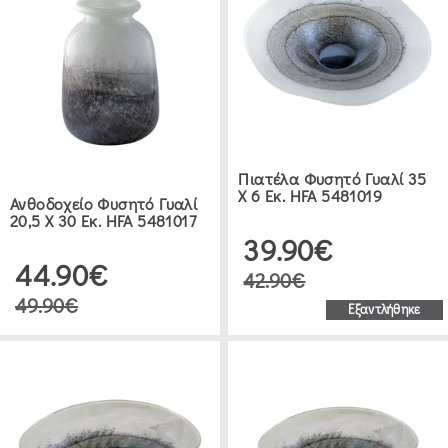
Πιατέλα Φυσητό Γυαλί 35
Χ 6 Εκ. HFA 5481019
Ανθοδοχείο Φυσητό Γυαλί
20,5 Χ 30 Εκ. HFA 5481017
39.90€
44.90€
42.90€
49.90€
Εξαντλήθηκε