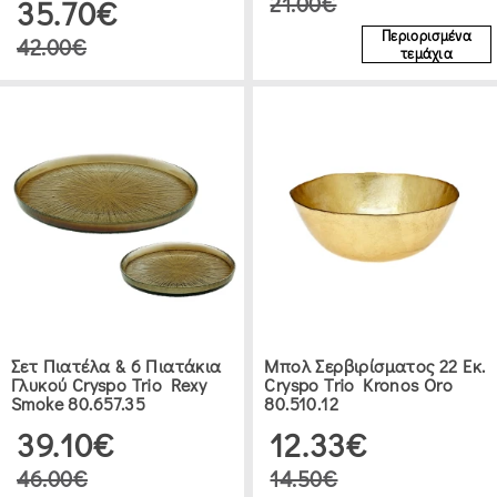
21.00€
35.70€
(1)
Περιορισμένα
42.00€
τεμάχια
ΔΙΑΚΟΣΜΗΤΙΚΆ
ΜΙΝΙΑΤΟΎΡΕΣ
(1)
ΓΟΎΡΙΑ
(6)
ΚΗΡΟΠΉΓΙΑ
Σετ Πιατέλα & 6 Πιατάκια
Μπολ Σερβιρίσματος 22 Εκ.
Γλυκού Cryspo Trio Rexy
Cryspo Trio Kronos Oro
(4)
Smoke 80.657.35
80.510.12
39.10€
12.33€
ΣΟΥΒΈΡ
46.00€
14.50€
(2)