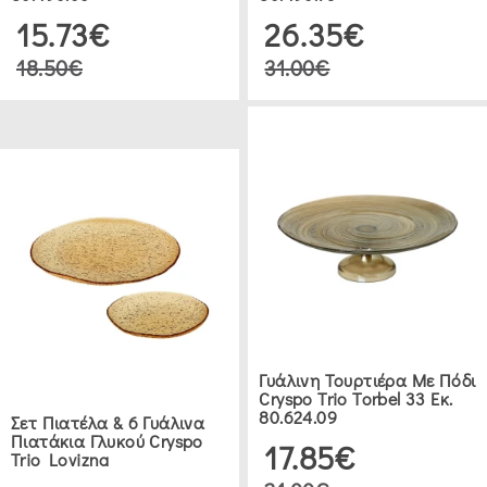
(11)
15.73€
26.35€
18.50€
31.00€
ΚΟΥΠ
(18)
ΚΗΡΟΠΉΓΙΟ
(8)
ΣΤΑΧΤΟΔΟΧΕΊΑ
(8)
ΔΙΆΦΟΡΑ
Γυάλινη Τουρτιέρα Με Πόδι
(11)
Cryspo Trio Torbel 33 Εκ.
80.624.09
Σετ Πιατέλα & 6 Γυάλινα
Πιατάκια Γλυκού Cryspo
17.85€
ΣΕΤ
Trio Lovizna
ΠΟΤΉΡΙΑ