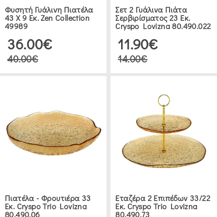
CRYSTAL
Φυσητή Γυάλινη Πιατέλα
Σετ 2 Γυάλινα Πιάτα
GLASS
43 Χ 9 Εκ. Zen Collection
Σερβιρίσματος 23 Εκ.
49989
Cryspo Lovizna 80.490.022
ΣΕΤ
36.00€
11.90€
ΠΆΣΤΑΣ
40.00€
14.00€
(5)
ΠΙΑΤΈΛΑ
(9)
ΕΤΑΖΈΡΕΣ
-
ΤΟΥΡΤΙΈΡΕΣ
(3)
Πιατέλα - Φρουτιέρα 33
Εταζέρα 2 Επιπέδων 33/22
Εκ. Cryspo Trio Lovizna
Εκ. Cryspo Trio Lovizna
ΑΝΘΟΔΟΧΕΊΟ
80.490.06
80.490.73