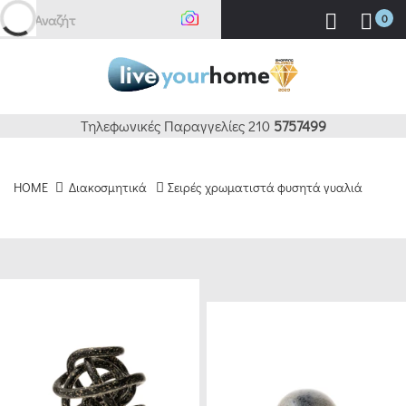
Αναζήτηση εδ
0
ΚΑΘΑΡΙΣΜΟΣ
ΦΙΛΤΡΑ
BRANDS
Τηλεφωνικές Παραγγελίες 210
5757499
ESPIEL
HOME
Διακοσμητικά
Σειρές χρωματιστά φυσητά γυαλιά
(17)
CRYSPO
TRIO
(14)
MARVA
HOME