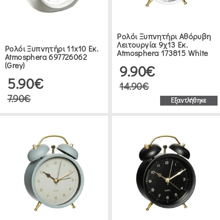
Ρολόι Ξυπνητήρι Αθόρυβη
Λειτουργία 9χ13 Εκ.
Ρολόι Ξυπνητήρι 11x10 Εκ.
Atmosphera 173815 White
Atmosphera 697726062
(Grey)
9.90€
5.90€
14.90€
7.90€
Εξαντλήθηκε