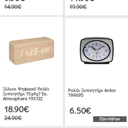
14.90€
19.90€
Ξύλινο Ψηφιακό Ρολόι
Ρολόι Ξυπνητήρι Ankor
Ξυπνητήρι 15χ4χ7 Εκ.
799695
Atmosphera 193122
18.90€
6.50€
24.90€
Εξαντλήθηκε