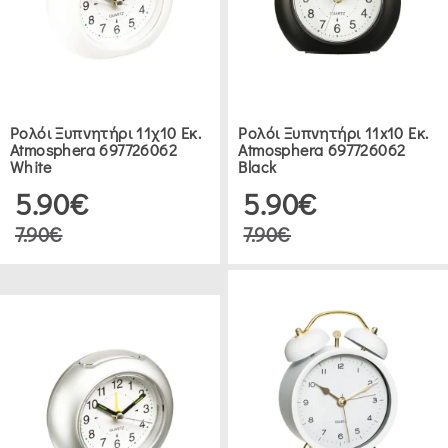
ATMOSPHERA
(11)
ΕΥΡΟΣ
Ρολόι Ξυπνητήρι 11χ10 Εκ.
Ρολόι Ξυπνητήρι 11x10 Εκ.
ΤΙΜΗΣ
Atmosphera 697726062
Atmosphera 697726062
White
Black
5.90€
5.90€
€0.00
.00
7.90€
7.90€
ΔΕΙΤΕ 21 ΠΡΟΪΟΝΤΑ