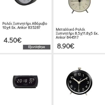
Ρολόι Ξυπνητήρι Αθόρυβο
10χ4 Εκ. Ankor 835287
Μεταλλικό Ρολόι
Ξυπνητήρι 8.5χ11.8χ5 Εκ.
Ankor 844517
4.50€
8.90€
Εξαντλήθηκε