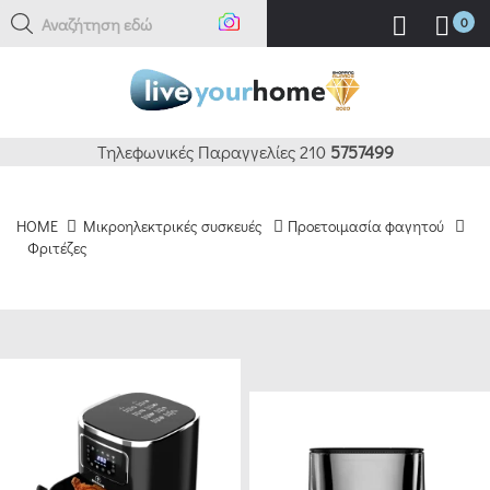
Αναζήτηση εδώ
0
ΚΑΘΑΡΙΣΜΟΣ
ΦΙΛΤΡΑ
BRANDS
Τηλεφωνικές Παραγγελίες 210
5757499
TEFAL
HOME
Μικροηλεκτρικές συσκευές
Προετοιμασία φαγητού
(3)
Φριτέζες
IZZY
(3)
HUMAN
(7)