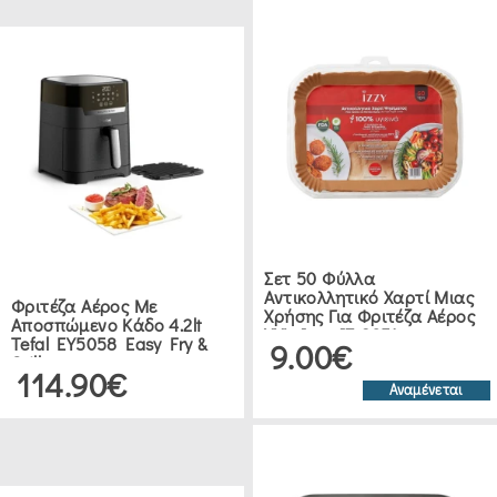
Σετ 50 Φύλλα
Αντικολλητικό Χαρτί Μιας
Φριτέζα Αέρος Με
Χρήσης Για Φριτέζα Αέρος
Αποσπώμενο Κάδο 4.2lt
XXL Izzy IZ-8251
Tefal EY5058 Easy Fry &
9.00€
Grill
114.90€
Αναμένεται