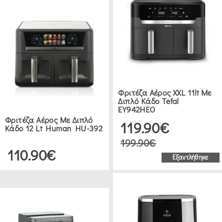
Φριτέζα Αέρος XXL 11lt Με
Διπλό Κάδο Tefal
EY942HEO
Φριτέζα Αέρος Με Διπλό
119.90€
Κάδο 12 Lt Human HU-392
199.90€
110.90€
Εξαντλήθηκε