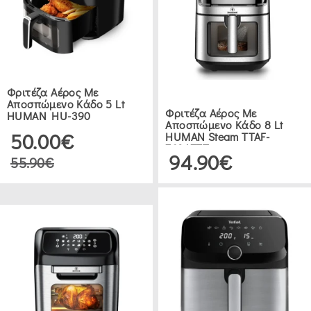
GUARDINI
(6)
ESTIA
(4)
Φριτέζα Αέρος Με
Αποσπώμενο Κάδο 5 Lt
Φριτέζα Αέρος Με
HUMAN HU-390
Αποσπώμενο Κάδο 8 Lt
METALTEX
50.00€
HUMAN Steam TTAF-
(3)
760AZTT
94.90€
55.90€
ΕΥΡΟΣ
ΤΙΜΗΣ
0
721
ΕΊΔΗ
ΖΑΧΑΡΟΠΛΑΣΤΙΚΉΣ