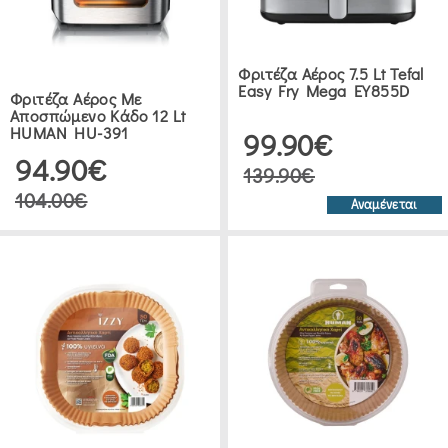
ΦΌΡΜΕΣ
Φριτέζα Αέρος 7.5 Lt Tefal
ΣΙΛΙΚΌΝΗΣ
Easy Fry Mega EY855D
Φριτέζα Αέρος Με
(2)
Αποσπώμενο Κάδο 12 Lt
HUMAN HU-391
99.90€
94.90€
ΜΑΓΕΙΡΙΚΆ
139.90€
ΣΚΕΎΗ
104.00€
Αναμένεται
ΔΙΆΦΟΡΑ
ΜΑΓΕΙΡΙΚΆ
ΣΚΕΎΗ
(2)
ΔΕΙΤΕ 26 ΠΡΟΪΟΝΤΑ