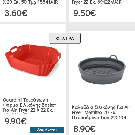
X 20 Εκ. 50 Τμχ 15841AIR
Fryer 22 Εκ. 69122MAIR
3.60€
9.50€
ΦΙΛΤΡΑ
Guardini Τετράγωνη
Φόρμα Σιλικόνης Basket
Καλαθάκι Σιλικόνης Για Air
Για Air Fryer 22 X 22 Εκ.
Fryer Metaltex 20 Εκ.
63422MAIR
Πτυσσόμενο Γκρι 222194
9.90€
8.90€
Αναμένεται