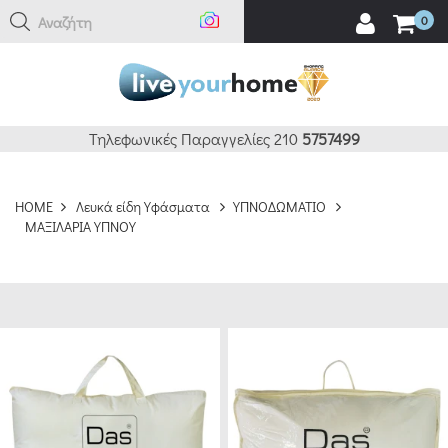
Αναζήτηση εδώ
0
ΚΑΘΑΡΙΣΜΟΣ
ΦΙΛΤΡΑ
BRANDS
Τηλεφωνικές Παραγγελίες 210
5757499
DAS
HOME
Λευκά είδη Υφάσματα
ΥΠΝΟΔΩΜΑΤΙΟ
HOME
ΜΑΞΙΛΑΡΙΑ ΥΠΝΟΥ
(16)
GREENWICH
POLO
CLUB
(8)