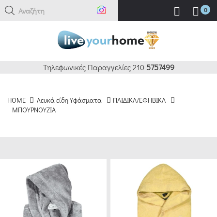
Αναζήτηση εδώ
0
ΚΑΘΑΡΙΣΜΟΣ
ΦΙΛΤΡΑ
BRANDS
Τηλεφωνικές Παραγγελίες 210
5757499
DAS
HOME
Λευκά είδη Υφάσματα
ΠΑΙΔΙΚΑ/ΕΦΗΒΙΚΑ
HOME
ΜΠΟΥΡΝΟΥΖΙΑ
(36)
GREENWICH
POLO
CLUB
(38)