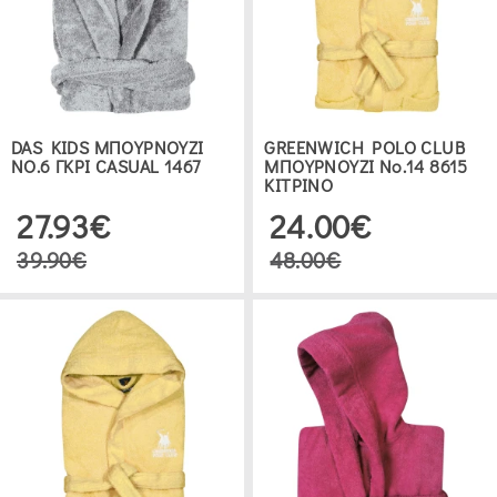
ΕΥΡΟΣ
ΤΙΜΗΣ
€0.00
.00
DAS KIDS ΜΠΟΥΡΝΟΥΖΙ
GREENWICH POLO CLUB
ΝΟ.6 ΓΚΡΙ CASUAL 1467
ΜΠΟΥΡΝΟΥΖΙ Νο.14 8615
ΚΙΤΡΙΝΟ
27.93€
24.00€
ΔΕΙΤΕ 74 ΠΡΟΪΟΝΤΑ
39.90€
48.00€