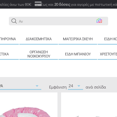
ελίες άνω των 80€
Έως και
20 δόσεις
για αγορές με πιστωτική κ
Αναζήτηση εδώ
ΠΉΡΟΥΝΑ
ΔΙΑΚΟΣΜΗΤΙΚΆ
ΜΑΓΕΙΡΙΚΆ ΣΚΕΎΗ
ΕΊΔΗ Κ
ΟΡΓΆΝΩΣΗ
ΣΤΙΚΆ
ΕΊΔΗ ΜΠΆΝΙΟΥ
ΧΡΙΣΤΟΥΓ
ΝΟΙΚΟΚΥΡΙΟΎ
Εμφάνιση
ανά σελίδα