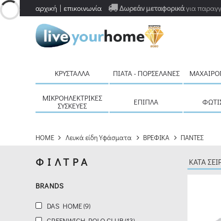
αρχική
επικοινωνία
Δωρεάν μεταφορικά
για παραγγ
ΦΙΛΤΡΑ
ΚΑΘΑΡΙΣΜΟΣ
BRANDS
ΚΡΎΣΤΑΛΛΑ
ΠΙΆΤΑ - ΠΟΡΣΕΛΆΝΕΣ
ΜΑΧΑΙΡΟ
DAS
HOME
ΜΙΚΡΟΗΛΕΚΤΡΙΚΈΣ
ΈΠΙΠΛΑ
ΦΩΤΙ
ΣΥΣΚΕΥΈΣ
(9)
GREENWICH
HOME
Λευκά είδη Υφάσματα
ΒΡΕΦΙΚΑ
ΠΑΝΤΕΣ
POLO
ΦΙΛΤΡΑ
CLUB
(13)
BRANDS
DAS HOME (9)
ΕΥΡΟΣ
ΤΙΜΗΣ
GREENWICH POLO CLUB (13)