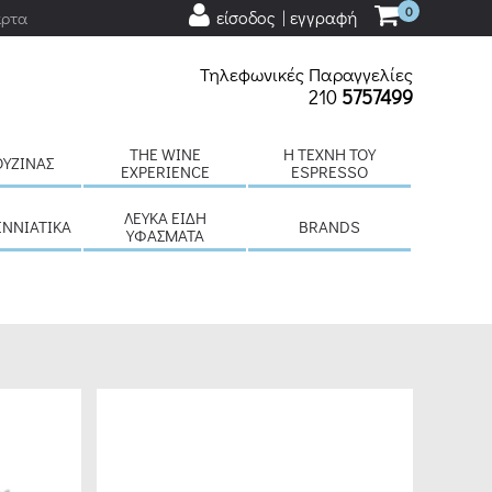
0
είσοδος | εγγραφή
άρτα
Τηλεφωνικές Παραγγελίες
210
5757499
THE WINE
H ΤΈΧΝΗ ΤΟΥ
ΟΥΖΊΝΑΣ
EXPERIENCE
ESPRESSO
ΛΕΥΚΆ ΕΊΔΗ
ΕΝΝΙΆΤΙΚΑ
BRANDS
ΥΦΆΣΜΑΤΑ