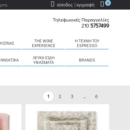
0
είσοδος | εγγραφή
άρτα
Τηλεφωνικές Παραγγελίες
210
5757499
THE WINE
H ΤΈΧΝΗ ΤΟΥ
ΟΥΖΊΝΑΣ
EXPERIENCE
ESPRESSO
ΛΕΥΚΆ ΕΊΔΗ
ΕΝΝΙΆΤΙΚΑ
BRANDS
ΥΦΆΣΜΑΤΑ
1
2
3
…
6