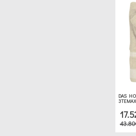
DAS HO
3ΤΕΜΑΧ
17.
43.80