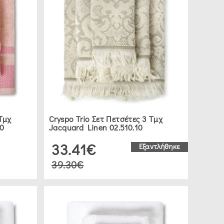
 Τμχ
Cryspo Trio Σετ Πετσέτες 3 Τμχ
10
Jacquard Linen 02.510.10
33.41€
Εξαντλήθηκε
39.30€