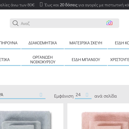
ελίες άνω των 80€
Έως και
20 δόσεις
για αγορές με πιστωτική κ
Αναζήτηση εδώ
ΠΉΡΟΥΝΑ
ΔΙΑΚΟΣΜΗΤΙΚΆ
ΜΑΓΕΙΡΙΚΆ ΣΚΕΎΗ
ΕΊΔΗ Κ
ΟΡΓΆΝΩΣΗ
ΣΤΙΚΆ
ΕΊΔΗ ΜΠΆΝΙΟΥ
ΧΡΙΣΤΟΥΓ
ΝΟΙΚΟΚΥΡΙΟΎ
Εμφάνιση
ανά σελίδα