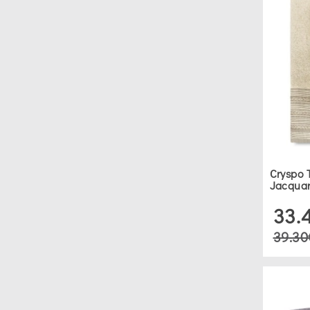
Cryspo 
Jacquar
33.
39.30