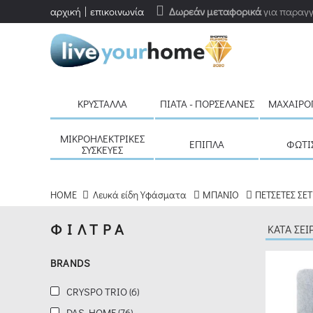
αρχική
επικοινωνία
Δωρεάν μεταφορικά
για παραγγ
ΦΙΛΤΡΑ
ΚΑΘΑΡΙΣΜΟΣ
BRANDS
ΚΡΎΣΤΑΛΛΑ
ΠΙΆΤΑ - ΠΟΡΣΕΛΆΝΕΣ
ΜΑΧΑΙΡΟ
CRYSPO
TRIO
ΜΙΚΡΟΗΛΕΚΤΡΙΚΈΣ
ΈΠΙΠΛΑ
ΦΩΤΙ
ΣΥΣΚΕΥΈΣ
(6)
DAS
HOME
Λευκά είδη Υφάσματα
ΜΠΑΝΙΟ
ΠΕΤΣΕΤΕΣ ΣΕΤ
HOME
ΦΙΛΤΡΑ
(76)
BRANDS
GREENWICH
CRYSPO TRIO (6)
POLO
DAS HOME (76)