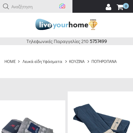
Αναζήτηση εδώ
0
ΚΑΘΑΡΙΣΜΟΣ
ΦΙΛΤΡΑ
BRANDS
Τηλεφωνικές Παραγγελίες 210
5757499
DAS
HOME
Λευκά είδη Υφάσματα
ΚΟΥΖΙΝΑ
ΠΟΤΗΡΟΠΑΝΑ
HOME
(44)
GREENWICH
POLO
CLUB
(17)