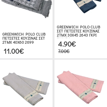
FINESSE
(1)
ΕΥΡΟΣ
ΤΙΜΗΣ
GREENWICH POLO CLUB
ΣΕΤ ΠΕΤΣΕΤΕΣ ΚΟΥΖΙΝΑΣ
GREENWICH POLO CLUB
2TMX 30Χ45 2643 ΓΚΡΙ
ΠΕΤΣΕΤΕΣ ΚΟΥΖΙΝΑΣ ΣΕΤ
ΣΚΟΥΡΟ
€0.00
4.90€
2TMX 40Χ60 2699
.00
11.00€
7.00€
ΕΊΔΗ
ΚΟΥΖΊΝΑΣ
ΠΟΤΗΡΌΠΑΝΑ
(1)