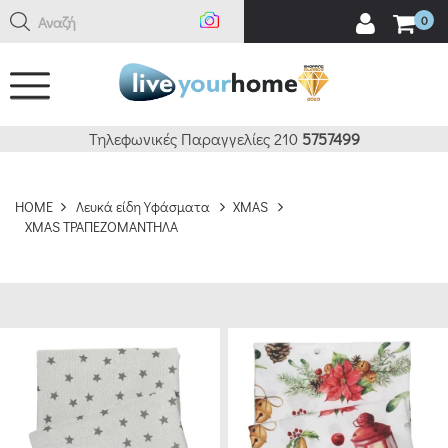
Αναζήτηση ε
0
ΚΑΘΑΡΙΣΜΟΣ
ΦΙΛΤΡΑ
BRANDS
Τηλεφωνικές Παραγγελίες 210
5757499
DAS
HOME
Λευκά είδη Υφάσματα
XMAS
HOME
XMAS ΤΡΑΠΕΖΟΜΑΝΤΗΛΑ
(18)
ΕΥΡΟΣ
ΤΙΜΗΣ
€0.00
.00