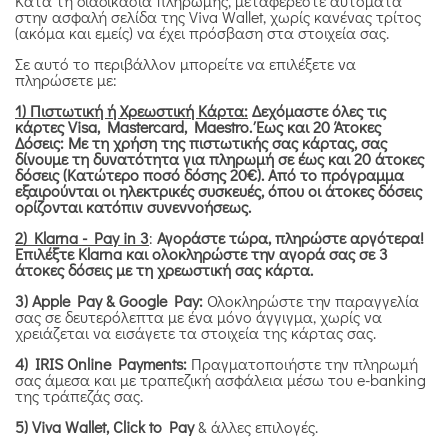
Κατά τη διαδικασία πληρωμής, μεταφέρεστε αυτόματα
στην ασφαλή σελίδα της Viva Wallet, χωρίς κανένας τρίτος
(ακόμα και εμείς) να έχει πρόσβαση στα στοιχεία σας.
Σε αυτό το περιβάλλον μπορείτε να επιλέξετε να
πληρώσετε με:
1) Πιστωτική ή Χρεωστική Κάρτα:
Δεχόμαστε όλες τις
κάρτες Visa, Mastercard, Maestro.
Έως και 20 Άτοκες
Δόσεις: Με τη χρήση της πιστωτικής σας κάρτας, σας
δίνουμε τη δυνατότητα για πληρωμή σε έως και 20 άτοκες
δόσεις (Κατώτερο ποσό δόσης 20€). Από το πρόγραμμα
εξαιρούνται οι ηλεκτρικές συσκευές, όπου οι άτοκες δόσεις
ορίζονται κατόπιν συνεννοήσεως.
2) Klarna - Pay in 3
:
Αγοράστε τώρα, πληρώστε αργότερα!
Επιλέξτε Klarna και ολοκληρώστε την αγορά σας σε 3
άτοκες δόσεις με τη χρεωστική σας κάρτα.
3) Apple Pay & Google Pay:
Ολοκληρώστε την παραγγελία
σας σε δευτερόλεπτα με ένα μόνο άγγιγμα, χωρίς να
χρειάζεται να εισάγετε τα στοιχεία της κάρτας σας.
4) IRIS Online Payments:
Πραγματοποιήστε την πληρωμή
σας άμεσα και με τραπεζική ασφάλεια μέσω του e-banking
της τράπεζάς σας.
5) Viva Wallet, Click to Pay
& άλλες επιλογές.