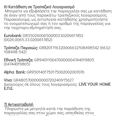
6) Κατάθεση σε Τραπεζικό Λογαριασμό
Μπορείτε να εξοφλήσετε την παραγγελία σας με κατάθεση
σε έναν από τους παρακάτω τραπεζικούς λογαριασμούς.
Παρακαλούμε, ως αιτιολογία κατάθεσης χρησιμοποιήστε
το ονοματεπώνυμό σας ή τον αριθμό της παραγγελίας για
την ταχύτερη εξυπηρέτησή σας.
Eurobank:
GR3502600650000330200617452
(0026.0065.33.0200617452)
Τράπεζα Πειραιώς:
GR8201716320006632108498542 (6632-
108498-542)
Εθνική Τράπεζα:
GR9401100470000004744019805
(04744019805)
Alpha Bank:
GR9501401750175002002007076
Viva:
GR4805700000000720240915627
Δικαιούχος σε όλους τους λογαριασμούς:
LIVE YOUR HOME
Ε.Π.Ε.
7) Αντικαταβολή
Πληρώστε με μετρητά κατά την παράδοση της
παραγγελίας σας στον χώρο σας, απευθείας στον