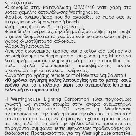
•3 ταχύτητες.
•Οικονομία στην κατανάλωση (32/34/40 watt) χάρη στο
μοτέρ χαμηλης κατανάλωσης Westinghouse.
•Κομψός ανεμιστήρας που θα αναδείξει το χώρο σας με
πτερύγια σε χρώμα wenge ή beech
•Διάμετρος φτερών 76 cm ή 30 ίντσες.
•Είναι διπλής ενέργειας, δηλαδή με δεξιόστροφη περιστροφή
ο χώρος θερμαίνεται το χειμώνα ενώ με αριστερόστροφη ο
χώρος κλιματίζεται το καλοκαίρι.
•Αθόρυβη λειτουργία.
•Υγιεινός οικονομικός τρόπος και οικολογικός τρόπος για
να ρυθμίσουμε την θερμοκρασία του χώρου μας. Μπορεί να
λειτουργήσει και συμπληρωματικά με το air condition ( σε
πολυ υψηλές θερμοκρασίες) προσφέροντας μεγάλη
οικονομία στην κατανάλωση ενέργειας.
•Δυνατότητα χρήσης remote control (δεν περιλαμβάνεται)
•10 χρόνια εγγύηση καλής λειτουργίας για το μοτέρ και 2
χρόνια για τα υπόλοιπα μέρη του ανεμιστήρα (επίσημη
Ελληνική αντιπροσωπεία)
Η Westinghouse Lighting Corporation είναι παγκοσμίως
γνωστή ως ηγέτιδα εταιρία στην αγορά ανεμιστήρων
οροφής. Πάνω από 100 χρόνια η Westighouse
αντιπροσωπεύει την ποιότητα και την αξιοπιστία μέσα από
καινοτόμα προϊόντα, ενώ δημιουργεί σχέσεις εμπιστοσύνης
με τους πελάτες της ανά την υφήλιο. Όλα τα προϊόντα της
παράγονται σύμφωνα με τις υψηλότερες προδιαγραφές και
διαδικασίες. Προτεραιότητα για τη Westinghouse αποτελεί