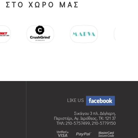
S ΣΤΟ ΧΩΡΟ ΜΑΣ
LIKE US
Σικάγου 3 πλ. Δέγλερη,
Περιστέρι, Αγ. Ιερόθεος, TK: 121 37
ΤΗΛ: 210-5757499, 210-5779150