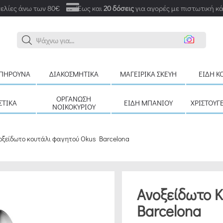
ελίες άνω των 80€
Έως και
20 δόσεις
για αγορές με πιστωτική κ
Αναζ
ΠΉΡΟΥΝΑ
ΔΙΑΚΟΣΜΗΤΙΚΆ
ΜΑΓΕΙΡΙΚΆ ΣΚΕΎΗ
ΕΊΔΗ Κ
ΟΡΓΆΝΩΣΗ
ΣΤΙΚΆ
ΕΊΔΗ ΜΠΆΝΙΟΥ
ΧΡΙΣΤΟΥΓ
ΝΟΙΚΟΚΥΡΙΟΎ
οξείδωτο κουτάλι φαγητού Okus Barcelona
Ανοξείδωτο 
Barcelona