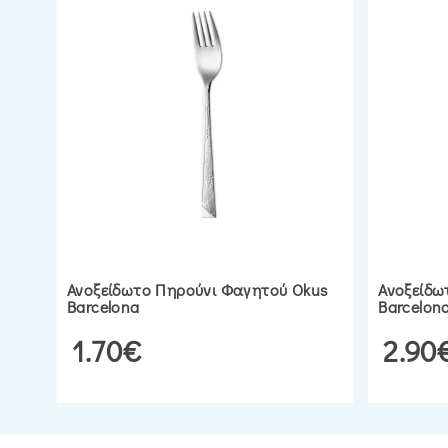
Ανοξείδωτο Πηρούνι Φαγητού Okus
Ανοξείδω
Barcelona
Barcelon
1.70€
2.90