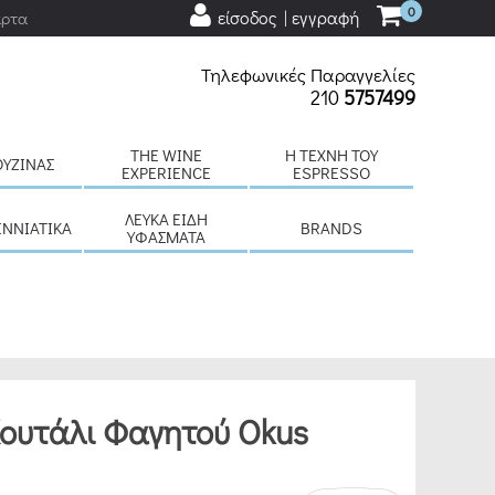
0
είσοδος | εγγραφή
άρτα
Τηλεφωνικές Παραγγελίες
210
5757499
THE WINE
H ΤΈΧΝΗ ΤΟΥ
ΟΥΖΊΝΑΣ
EXPERIENCE
ESPRESSO
ΛΕΥΚΆ ΕΊΔΗ
ΕΝΝΙΆΤΙΚΑ
BRANDS
ΥΦΆΣΜΑΤΑ
Κουτάλι Φαγητού Okus