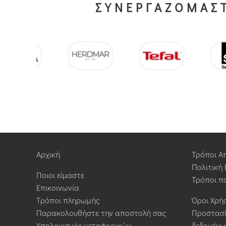
ΣΥΝΕΡΓΑΖΟΜΑΣΤ
Αρχική
Τρόποι Α
Πολιτική
Ποιοι είμαστε
Τρόποι π
Επικοινωνία
Τρόποι πληρωμής
Όροι Χρή
Παρακολουθήστε την αποστολή σας
Προστασ
Υπολογισμός μεταφορικών
δεδομένω