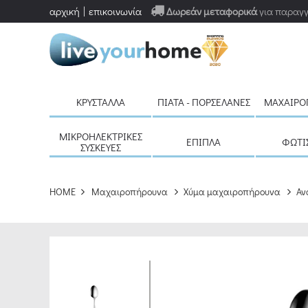
αρχική
επικοινωνία
Δωρεάν μεταφορικά
για παραγγ
ΚΡΎΣΤΑΛΛΑ
ΠΙΆΤΑ - ΠΟΡΣΕΛΆΝΕΣ
ΜΑΧΑΙΡΟ
ΜΙΚΡΟΗΛΕΚΤΡΙΚΈΣ
ΈΠΙΠΛΑ
ΦΩΤΙ
ΣΥΣΚΕΥΈΣ
HOME
Μαχαιροπήρουνα
Χύμα μαχαιροπήρουνα
Αν