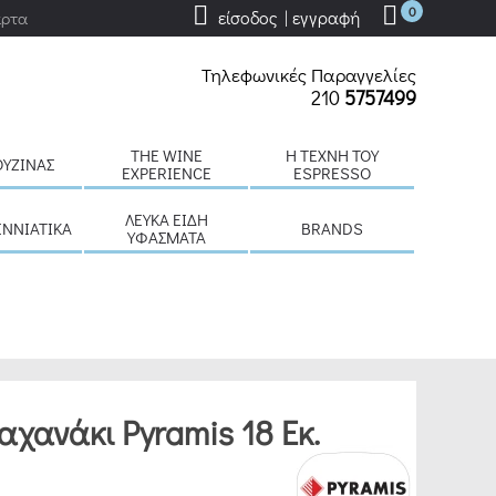
0
είσοδος | εγγραφή
άρτα
Τηλεφωνικές Παραγγελίες
210
5757499
THE WINE
H ΤΈΧΝΗ ΤΟΥ
ΟΥΖΊΝΑΣ
EXPERIENCE
ESPRESSO
ΛΕΥΚΆ ΕΊΔΗ
ΕΝΝΙΆΤΙΚΑ
BRANDS
ΥΦΆΣΜΑΤΑ
αχανάκι Pyramis 18 Εκ.