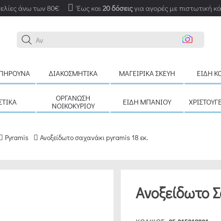
ελίες άνω των 80€
Έως και
20 δόσεις
για αγορές με πιστωτική κ
Αναζήτη
ΠΉΡΟΥΝΑ
ΔΙΑΚΟΣΜΗΤΙΚΆ
ΜΑΓΕΙΡΙΚΆ ΣΚΕΎΗ
ΕΊΔΗ Κ
ΟΡΓΆΝΩΣΗ
ΣΤΙΚΆ
ΕΊΔΗ ΜΠΆΝΙΟΥ
ΧΡΙΣΤΟΥΓ
ΝΟΙΚΟΚΥΡΙΟΎ
Pyramis
Ανοξείδωτο σαχανάκι pyramis 18 εκ.
Ανοξείδωτο Σ