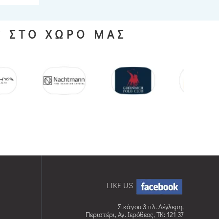
S ΣΤΟ ΧΩΡΟ ΜΑΣ
LIKE US
Σικάγου 3 πλ. Δέγλερη,
Περιστέρι, Αγ. Ιερόθεος, TK: 121 37