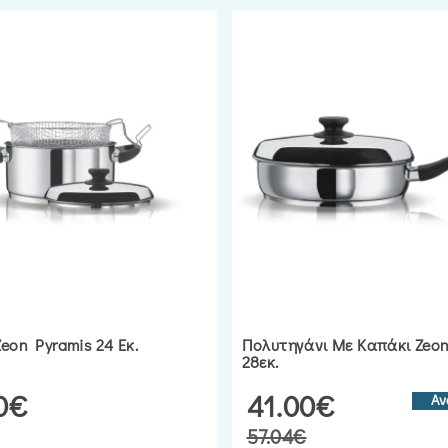
eon Pyramis 24 Εκ.
Πολυτηγάνι Με Καπάκι Zeon
28εκ.
0€
41.00€
Αν
57.04€