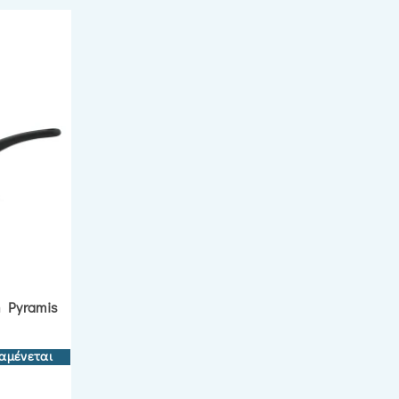
 Pyramis
αμένεται