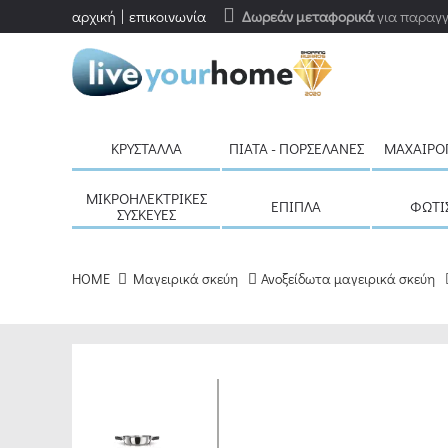
αρχική
επικοινωνία
Δωρεάν μεταφορικά
για παραγγ
ΚΡΎΣΤΑΛΛΑ
ΠΙΆΤΑ - ΠΟΡΣΕΛΆΝΕΣ
ΜΑΧΑΙΡΟ
ΜΙΚΡΟΗΛΕΚΤΡΙΚΈΣ
ΈΠΙΠΛΑ
ΦΩΤΙ
ΣΥΣΚΕΥΈΣ
HOME
Μαγειρικά σκεύη
Ανοξείδωτα μαγειρικά σκεύη