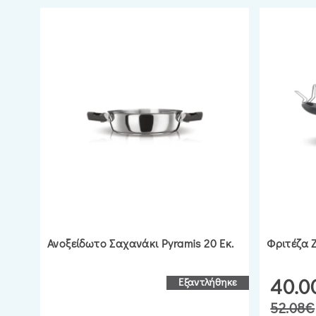
Ανοξείδωτο Σαχανάκι Pyramis 20 Εκ.
Φριτέζα Z
40.0
Εξαντλήθηκε
52.08€