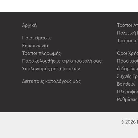
Αρχική
Τρόποι Α
Πολιτική
Ποιοι είμαστε
Τρόποι π
Επικοινωνία
Τρόποι πληρωμής
Όροι Χρή
Παρακολουθήστε την αποστολή σας
Προστασ
Υπολογισμός μεταφορικών
δεδομένω
Συχνές Ε
Δείτε τους καταλόγους μας
Βοήθεια
Πληροφορ
Ρυθμίσει
© 2026 