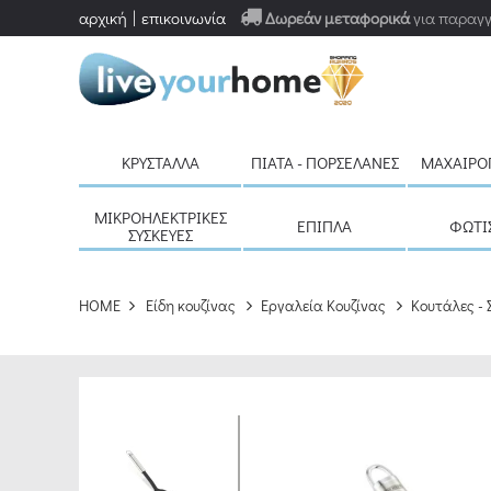
αρχική
επικοινωνία
Δωρεάν μεταφορικά
για παραγγ
ΚΡΎΣΤΑΛΛΑ
ΠΙΆΤΑ - ΠΟΡΣΕΛΆΝΕΣ
ΜΑΧΑΙΡΟ
ΜΙΚΡΟΗΛΕΚΤΡΙΚΈΣ
ΈΠΙΠΛΑ
ΦΩΤΙ
ΣΥΣΚΕΥΈΣ
HOME
Είδη κουζίνας
Εργαλεία Κουζίνας
Κουτάλες - 