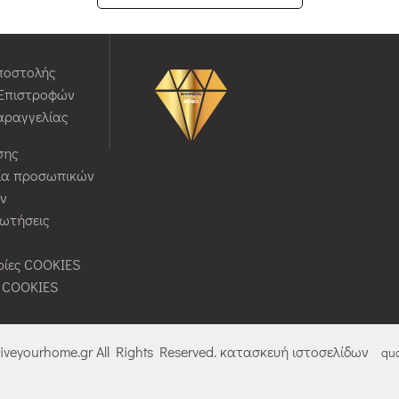
ποστολής
 Επιστροφών
αραγγελίας
σης
ία προσωπικών
ν
ρωτήσεις
ίες COOKIES
ς COOKIES
liveyourhome.gr All Rights Reserved. κατασκευή ιστοσελίδων
qua