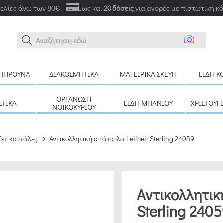
ελίες άνω των 80€
Έως και
20 δόσεις
για αγορές με πιστωτική κ
Αναζήτηση εδώ
ΠΉΡΟΥΝΑ
ΔΙΑΚΟΣΜΗΤΙΚΆ
ΜΑΓΕΙΡΙΚΆ ΣΚΕΎΗ
ΕΊΔΗ Κ
ΟΡΓΆΝΩΣΗ
ΣΤΙΚΆ
ΕΊΔΗ ΜΠΆΝΙΟΥ
ΧΡΙΣΤΟΥΓ
ΝΟΙΚΟΚΥΡΙΟΎ
Σετ κουτάλες
Αντικολλητική σπάτουλα Leifheit Sterling 24059
Αντικολλητικ
Sterling 240