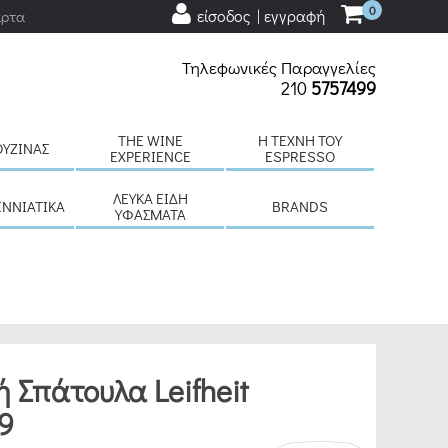
0
είσοδος | εγγραφή
άρτα
Τηλεφωνικές Παραγγελίες
210
5757499
THE WINE
H ΤΈΧΝΗ ΤΟΥ
ΟΥΖΊΝΑΣ
EXPERIENCE
ESPRESSO
ΛΕΥΚΆ ΕΊΔΗ
ΕΝΝΙΆΤΙΚΑ
BRANDS
ΥΦΆΣΜΑΤΑ
ή Σπάτουλα Leifheit
59