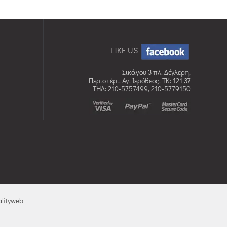
LIKE US
Σικάγου 3 πλ. Δέγλερη,
Περιστέρι, Αγ. Ιερόθεος, TK: 121 37
ΤΗΛ: 210-5757499, 210-5779150
lityweb