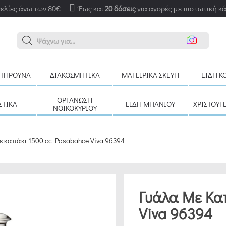
ελίες άνω των 80€
Έως και
20 δόσεις
για αγορές με πιστωτική κ
Αναζή
ΠΉΡΟΥΝΑ
ΔΙΑΚΟΣΜΗΤΙΚΆ
ΜΑΓΕΙΡΙΚΆ ΣΚΕΎΗ
ΕΊΔΗ Κ
ΟΡΓΆΝΩΣΗ
ΣΤΙΚΆ
ΕΊΔΗ ΜΠΆΝΙΟΥ
ΧΡΙΣΤΟΥΓ
ΝΟΙΚΟΚΥΡΙΟΎ
ε καπάκι 1500 cc Pasabahce Viva 96394
Γυάλα Με Κα
Viva 96394