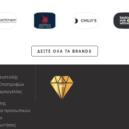
ΔΕΙΤΕ ΟΛΑ ΤΑ BRANDS
ποστολής
 Επιστροφών
αραγγελίας
σης
ία προσωπικών
ν
ρωτήσεις