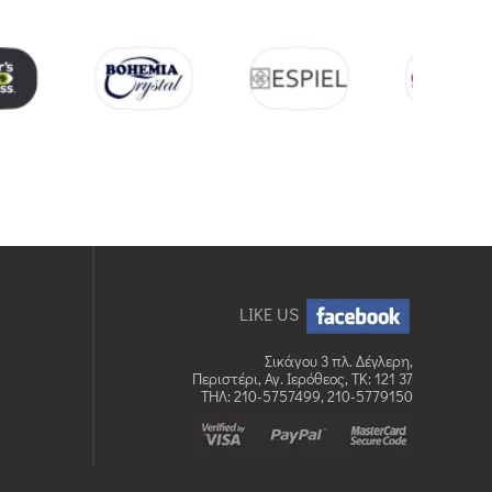
LIKE US
Σικάγου 3 πλ. Δέγλερη,
Περιστέρι, Αγ. Ιερόθεος, TK: 121 37
ΤΗΛ: 210-5757499, 210-5779150