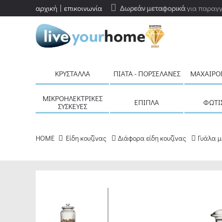
αρχική
επικοινωνία
Δωρεάν μεταφορικά
για παραγγ
ΚΡΎΣΤΑΛΛΑ
ΠΙΆΤΑ - ΠΟΡΣΕΛΆΝΕΣ
ΜΑΧΑΙΡΟ
ΜΙΚΡΟΗΛΕΚΤΡΙΚΈΣ
ΈΠΙΠΛΑ
ΦΩΤΙ
ΣΥΣΚΕΥΈΣ
HOME
Είδη κουζίνας
Διάφορα είδη κουζίνας
Γυάλα μ