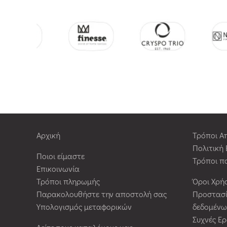
Αρχική
Τρόποι Α
Πολιτική
Ποιοι είμαστε
Τρόποι π
Επικοινωνία
Τρόποι πληρωμής
Όροι Χρή
Παρακολουθήστε την αποστολή σας
Προστασ
Υπολογισμός μεταφορικών
δεδομένω
Συχνές Ε