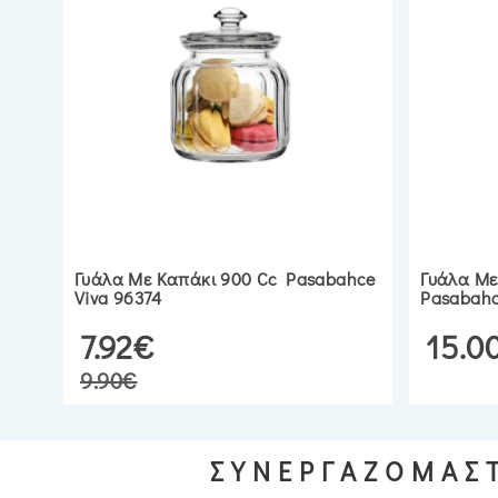
Γυάλα Με Καπάκι 900 Cc Pasabahce
Γυάλα Με
Viva 96374
Pasabahc
7.92€
15.0
9.90€
ΣΥΝΕΡΓΑΖΟΜΑΣΤ