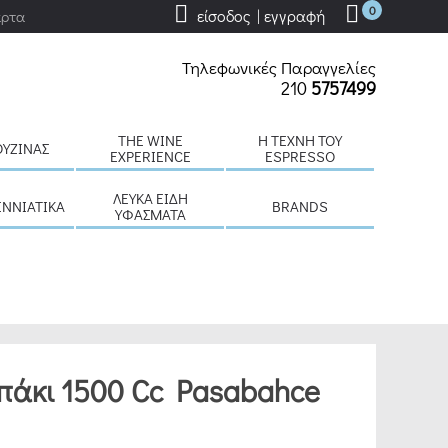
0
είσοδος | εγγραφή
άρτα
Τηλεφωνικές Παραγγελίες
210
5757499
THE WINE
H ΤΈΧΝΗ ΤΟΥ
ΟΥΖΊΝΑΣ
EXPERIENCE
ESPRESSO
ΛΕΥΚΆ ΕΊΔΗ
ΕΝΝΙΆΤΙΚΑ
BRANDS
ΥΦΆΣΜΑΤΑ
πάκι 1500 Cc Pasabahce