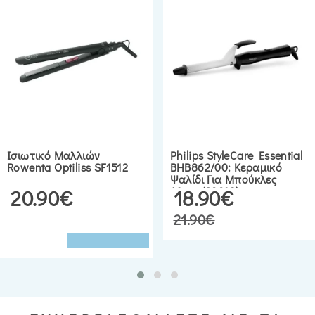
Ισιωτικό Μαλλιών
Philips StyleCare Essential
Rowenta Optiliss SF1512
BHB862/00: Κεραμικό
Ψαλίδι Για Μπούκλες
16mm (200°C)
20.90€
18.90€
21.90€