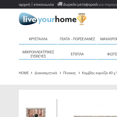
αρχική
επικοινωνία
Δωρεάν μεταφορικά
για παραγγ
ΚΡΎΣΤΑΛΛΑ
ΠΙΆΤΑ - ΠΟΡΣΕΛΆΝΕΣ
ΜΑΧΑΙΡΟ
ΜΙΚΡΟΗΛΕΚΤΡΙΚΈΣ
ΈΠΙΠΛΑ
ΦΩΤΙ
ΣΥΣΚΕΥΈΣ
HOME
Διακοσμητικά
Πίνακες
Καμβάς κορνίζα 40 χ 