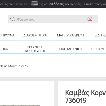
ελίες άνω των 80€
Έως και
20 δόσεις
για αγορές με πιστωτική κ
Ανα
ΠΉΡΟΥΝΑ
ΔΙΑΚΟΣΜΗΤΙΚΆ
ΜΑΓΕΙΡΙΚΆ ΣΚΕΎΗ
ΕΊΔΗ Κ
ΟΡΓΆΝΩΣΗ
ΣΤΙΚΆ
ΕΊΔΗ ΜΠΆΝΙΟΥ
ΧΡΙΣΤΟΥΓ
ΝΟΙΚΟΚΥΡΙΟΎ
50 εκ. Marva 736019
Καμβάς Κορνί
736019