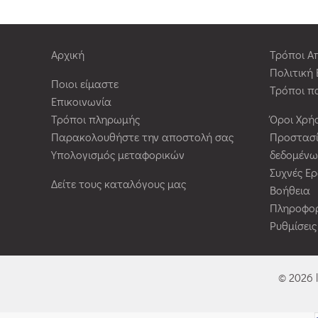
Αρχική
Τρόποι Α
Πολιτική
Ποιοι είμαστε
Τρόποι π
Επικοινωνία
Τρόποι πληρωμής
Όροι Χρή
Παρακολουθήστε την αποστολή σας
Προστασ
Υπολογισμός μεταφορικών
δεδομένω
Συχνές Ε
Δείτε τους καταλόγους μας
Βοήθεια
Πληροφορ
Ρυθμίσει
© 2026 