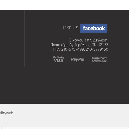
LIKE US
Σικάγου 3 πλ. Δέγλερη,
Περιστέρι, Αγ. Ιερόθεος, TK: 121 37
ΤΗΛ: 210-5757499, 210-5779150
lityweb