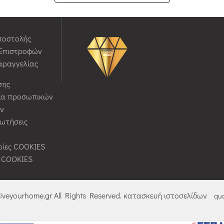
ποστολής
 Επιστροφών
αραγγελίας
σης
ία προσωπικών
ν
ρωτήσεις
ίες COOKIES
ς COOKIES
liveyourhome.gr All Rights Reserved. κατασκευή ιστοσελίδων
qua