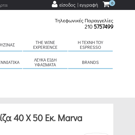
0
είσοδος | εγγραφή
άρτα
Τηλεφωνικές Παραγγελίες
210
5757499
THE WINE
H ΤΈΧΝΗ ΤΟΥ
ΟΥΖΊΝΑΣ
EXPERIENCE
ESPRESSO
ΛΕΥΚΆ ΕΊΔΗ
ΕΝΝΙΆΤΙΚΑ
BRANDS
ΥΦΆΣΜΑΤΑ
ζα 40 Χ 50 Εκ. Marva