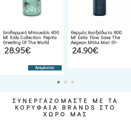
Ισοθερμικό Μπουκάλι 400
Θερμός Ανοξείδωτο 800
Ml Kids Collection Pepita
Ml Estia Flow Save The
Greeting Of The World
Aegean Μπλε Ματ 01-
43124
28.95€
24.90€
Αναμένεται
ΣΥΝΕΡΓΑΖΟΜΑΣΤΕ ΜΕ ΤΑ
ΚΟΡΥΦΑΙΑ BRANDS ΣΤΟ
ΧΩΡΟ ΜΑΣ