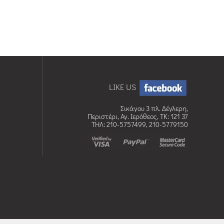
LIKE US
Σικάγου 3 πλ. Δέγλερη,
Περιστέρι, Αγ. Ιερόθεος, TK: 121 37
ΤΗΛ: 210-5757499, 210-5779150