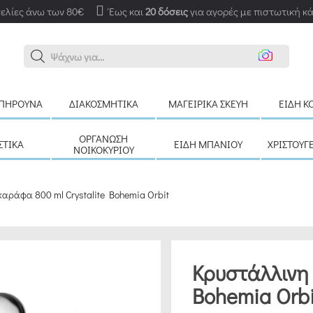
ελίες άνω των 80€
Έως και
20 δόσεις
για αγορές με πιστωτική κ
Αν
ΠΉΡΟΥΝΑ
ΔΙΑΚΟΣΜΗΤΙΚΆ
ΜΑΓΕΙΡΙΚΆ ΣΚΕΎΗ
ΕΊΔΗ Κ
ΟΡΓΆΝΩΣΗ
ΣΤΙΚΆ
ΕΊΔΗ ΜΠΆΝΙΟΥ
ΧΡΙΣΤΟΥΓ
ΝΟΙΚΟΚΥΡΙΟΎ
αράφα 800 ml Crystalite Bohemia Orbit
Κρυστάλλινη 
Bohemia Orbi