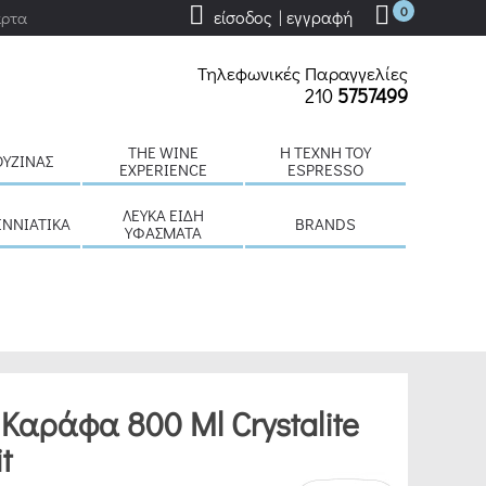
0
είσοδος | εγγραφή
άρτα
Τηλεφωνικές Παραγγελίες
210
5757499
THE WINE
H ΤΈΧΝΗ ΤΟΥ
ΟΥΖΊΝΑΣ
EXPERIENCE
ESPRESSO
ΛΕΥΚΆ ΕΊΔΗ
ΕΝΝΙΆΤΙΚΑ
BRANDS
ΥΦΆΣΜΑΤΑ
Καράφα 800 Ml Crystalite
t