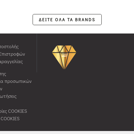
ΔΕΙΤΕ ΟΛΑ ΤΑ BRANDS
ποστολής
 Επιστροφών
αραγγελίας
σης
ία προσωπικών
ν
ρωτήσεις
ίες COOKIES
ς COOKIES