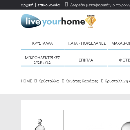
αρχική
επικοινωνία
Δωρεάν μεταφορικά
για παραγγ
ΚΡΎΣΤΑΛΛΑ
ΠΙΆΤΑ - ΠΟΡΣΕΛΆΝΕΣ
ΜΑΧΑΙΡΟ
ΜΙΚΡΟΗΛΕΚΤΡΙΚΈΣ
ΈΠΙΠΛΑ
ΦΩΤΙ
ΣΥΣΚΕΥΈΣ
HOME
Κρύσταλλα
Κανάτες Καράφες
Κρυστάλλινη κ