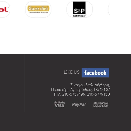
LIKE US
Σικάγου 3 πλ. Δέγλερη,
Περιστέρι, Αγ. Ιερόθεος, TK: 121 37
ΤΗΛ: 210-5757499, 210-5779150