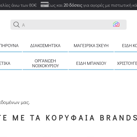
ελίες άνω των 80€
Έως και
20 δόσεις
για αγορές με πιστωτική κ
Ανα
ΠΉΡΟΥΝΑ
ΔΙΑΚΟΣΜΗΤΙΚΆ
ΜΑΓΕΙΡΙΚΆ ΣΚΕΎΗ
ΕΊΔΗ Κ
ΟΡΓΆΝΩΣΗ
ΣΤΙΚΆ
ΕΊΔΗ ΜΠΆΝΙΟΥ
ΧΡΙΣΤΟΥΓ
ΝΟΙΚΟΚΥΡΙΟΎ
εδομένων μας.
Ε ΜΕ ΤΑ ΚΟΡΥΦΑΙΑ BRAND