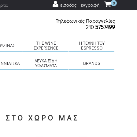
0
είσοδος | εγγραφή
άρτα
Τηλεφωνικές Παραγγελίες
210
5757499
THE WINE
H ΤΈΧΝΗ ΤΟΥ
ΟΥΖΊΝΑΣ
EXPERIENCE
ESPRESSO
ΛΕΥΚΆ ΕΊΔΗ
ΕΝΝΙΆΤΙΚΑ
BRANDS
ΥΦΆΣΜΑΤΑ
S ΣΤΟ ΧΩΡΟ ΜΑΣ