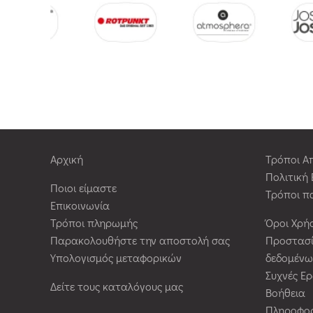
Αρχική
Τρόποι Α
Πολιτική
Ποιοι είμαστε
Τρόποι π
Επικοινωνία
Τρόποι πληρωμής
Όροι Χρή
Παρακολουθήστε την αποστολή σας
Προστασ
Υπολογισμός μεταφορικών
δεδομένω
Συχνές Ε
Δείτε τους καταλόγους μας
Βοήθεια
Πληροφορ