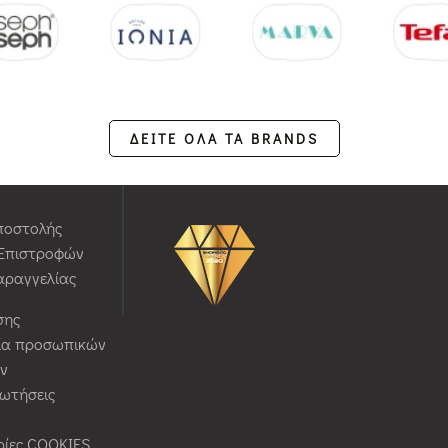
ΔΕΙΤΕ ΟΛΑ ΤΑ BRANDS
ποστολής
 Επιστροφών
αραγγελίας
σης
ία προσωπικών
ν
ρωτήσεις
ίες COOKIES