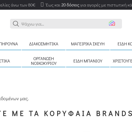
ελίες άνω των 80€
Έως και
20 δόσεις
για αγορές με πιστωτική κ
Αν
ΠΉΡΟΥΝΑ
ΔΙΑΚΟΣΜΗΤΙΚΆ
ΜΑΓΕΙΡΙΚΆ ΣΚΕΎΗ
ΕΊΔΗ Κ
ΟΡΓΆΝΩΣΗ
ΣΤΙΚΆ
ΕΊΔΗ ΜΠΆΝΙΟΥ
ΧΡΙΣΤΟΥΓ
ΝΟΙΚΟΚΥΡΙΟΎ
εδομένων μας.
Ε ΜΕ ΤΑ ΚΟΡΥΦΑΙΑ BRAND