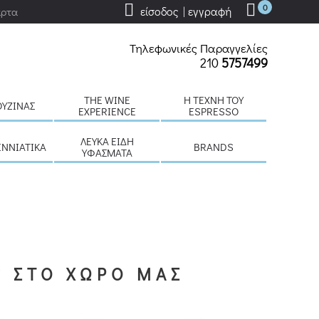
0
είσοδος | εγγραφή
άρτα
Τηλεφωνικές Παραγγελίες
210
5757499
THE WINE
H ΤΈΧΝΗ ΤΟΥ
ΟΥΖΊΝΑΣ
EXPERIENCE
ESPRESSO
ΛΕΥΚΆ ΕΊΔΗ
ΕΝΝΙΆΤΙΚΑ
BRANDS
ΥΦΆΣΜΑΤΑ
S ΣΤΟ ΧΩΡΟ ΜΑΣ