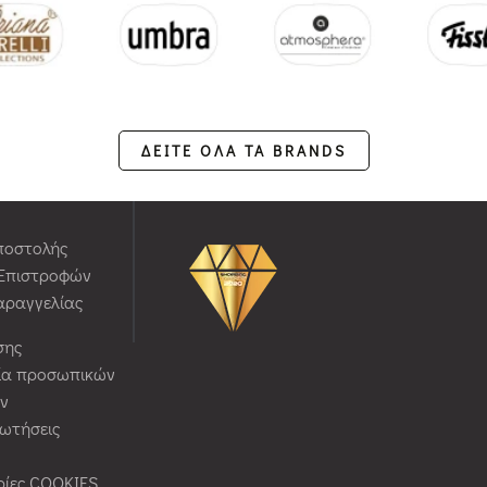
ΔΕΙΤΕ ΟΛΑ ΤΑ BRANDS
ποστολής
 Επιστροφών
αραγγελίας
σης
ία προσωπικών
ν
ρωτήσεις
ίες COOKIES