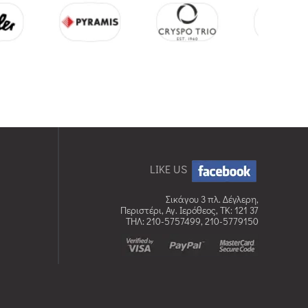
LIKE US
Σικάγου 3 πλ. Δέγλερη,
Περιστέρι, Αγ. Ιερόθεος, TK: 121 37
ΤΗΛ: 210-5757499, 210-5779150