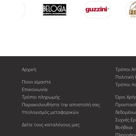
Αρχική
Τρόποι Α
Πολιτική
Ποιοι είμαστε
Τρόποι π
Επικοινωνία
Τρόποι πληρωμής
Όροι Χρή
Παρακολουθήστε την αποστολή σας
Προστασ
Υπολογισμός μεταφορικών
δεδομένω
Συχνές Ε
Δείτε τους καταλόγους μας
Βοήθεια
Πληροφορ