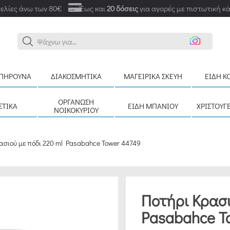
ελίες άνω των 80€
Έως και
20 δόσεις
για αγορές με πιστωτική κ
Αναζή
ΠΉΡΟΥΝΑ
ΔΙΑΚΟΣΜΗΤΙΚΆ
ΜΑΓΕΙΡΙΚΆ ΣΚΕΎΗ
ΕΊΔΗ Κ
ΟΡΓΆΝΩΣΗ
ΣΤΙΚΆ
ΕΊΔΗ ΜΠΆΝΙΟΥ
ΧΡΙΣΤΟΥΓ
ΝΟΙΚΟΚΥΡΙΟΎ
ασιού με πόδι 220 ml Pasabahce Tower 44749
Ποτήρι Κρασι
Pasabahce T