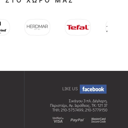
LIKE US
Σικάγου 3 πλ. Δέγλερη,
Περιστέρι, Αγ. Ιερόθεος, TK: 121 37
ΤΗΛ: 210-5757499, 210-5779150