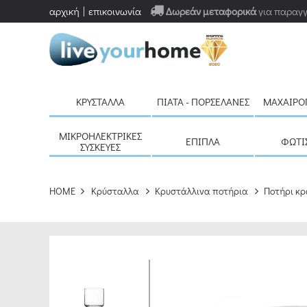
αρχική
επικοινωνία
Δωρεάν μεταφορικά
για παραγγ
ΚΡΎΣΤΑΛΛΑ
ΠΙΆΤΑ - ΠΟΡΣΕΛΆΝΕΣ
ΜΑΧΑΙΡΟ
ΜΙΚΡΟΗΛΕΚΤΡΙΚΈΣ
ΈΠΙΠΛΑ
ΦΩΤΙ
ΣΥΣΚΕΥΈΣ
HOME
Κρύσταλλα
Κρυστάλλινα ποτήρια
Ποτήρι κρ