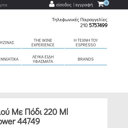
0
είσοδος | εγγραφή
άρτα
Τηλεφωνικές Παραγγελίες
210
5757499
THE WINE
H ΤΈΧΝΗ ΤΟΥ
ΟΥΖΊΝΑΣ
EXPERIENCE
ESPRESSO
ΛΕΥΚΆ ΕΊΔΗ
ΕΝΝΙΆΤΙΚΑ
BRANDS
ΥΦΆΣΜΑΤΑ
ού Με Πόδι 220 Ml
ower 44749