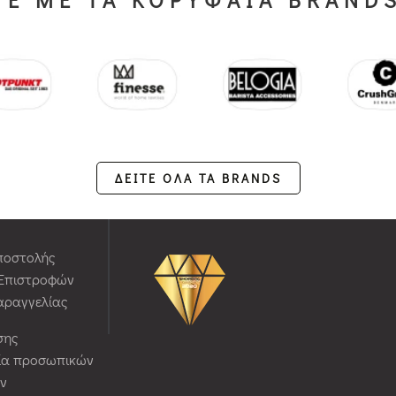
ΔΕΙΤΕ ΟΛΑ ΤΑ BRANDS
ποστολής
 Επιστροφών
αραγγελίας
σης
ία προσωπικών
ν