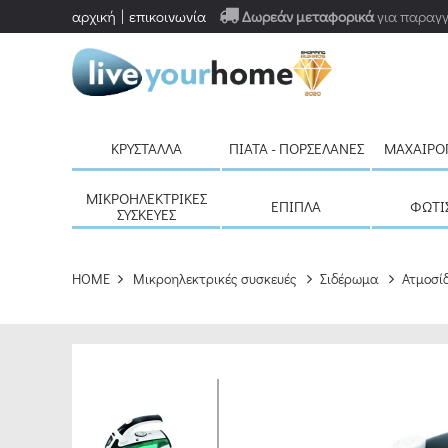
αρχική
επικοινωνία
Δωρεάν μεταφορικά
για παραγγ
ΚΡΎΣΤΑΛΛΑ
ΠΙΆΤΑ - ΠΟΡΣΕΛΆΝΕΣ
ΜΑΧΑΙΡΟ
ΜΙΚΡΟΗΛΕΚΤΡΙΚΈΣ
ΈΠΙΠΛΑ
ΦΩΤΙ
ΣΥΣΚΕΥΈΣ
HOME
Μικροηλεκτρικές συσκευές
Σιδέρωμα
Ατμοσί