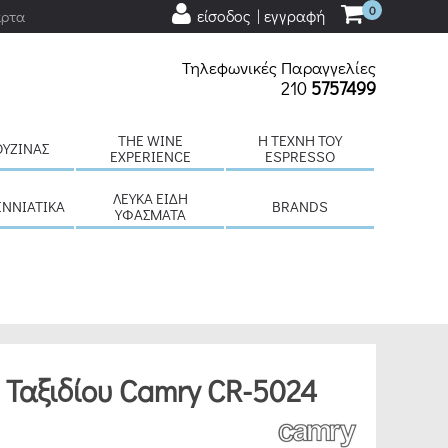
0
είσοδος | εγγραφή
άρτα
Τηλεφωνικές Παραγγελίες
210
5757499
THE WINE
H ΤΈΧΝΗ ΤΟΥ
ΟΥΖΊΝΑΣ
EXPERIENCE
ESPRESSO
ΛΕΥΚΆ ΕΊΔΗ
ΕΝΝΙΆΤΙΚΑ
BRANDS
ΥΦΆΣΜΑΤΑ
 Ταξιδίου Camry CR-5024