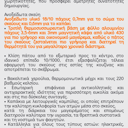
χωρητικότητες, που προσφέρει αμέτρητες δυνατότητες
δημιουργίας.
Ανοξείδωτα σκεύη
Ανοξείδωτο υλικό 18/10 πάχους 0,7mm για το σώμα του
σκεύους και 0,6mm για το καπάκι
•
Τριπλή θερμοσυσσωρευτική βάση με φύλλο αλουμινίου
πάχους 3,5-6mm και 3mm μαγνητική κάψα από υλικό 430
για πιο γρήγορο και οικονομικό μαγείρεμα, καθώς ο πάτος
του σκεύους ζεσταίνεται πιο γρήγορα και διατηρεί τη
θερμότητά του για μεγαλύτερο χρονικό διάστημα.
• Κλίση πάτου από το εξωτερικό προς το κέντρο, στο
ιδανικό επίπεδο 10/1000, έτσι εξασφαλίζεται τέλεια
εφαρμογή του σκεύους στις εστίες της κουζίνας και
αποτρέπεται το σκέβρωμα.
• Βακελιτικά χερούλια, θερμομονωτικά μέχρι και τους 220
βαθμούς κελσίου.
• Εσωτερική επιφάνεια με αντικολλητικές και
αντιχαρακτικές ιδιότητες για περισσότερη ευκολία ακόμα
και στις πιο δύσκολες συνταγές.
• Καπάκια με λειτουργικές καμπύλες, οι οποίες επιτρέπουν
την καλύτερη κυκλοφορία των ατμών μέσα στο σκεύος,
κατά τη διάρκεια του μαγειρέματος και επομένως
διατηρούν καλύτερα την υγρασία, τα θρεπτικά συστατικά
και τη νοστιμιά των φαγητών.
• Κατάλληλα για όλους τους τύπους εστιών: ηλεκτρικές,