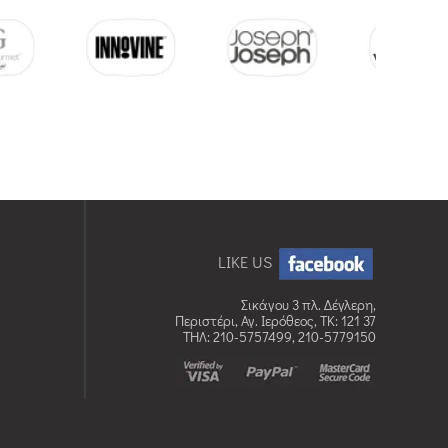
LIKE US
Σικάγου 3 πλ. Δέγλερη,
Περιστέρι, Αγ. Ιερόθεος, TK: 121 37
ΤΗΛ: 210-5757499, 210-5779150