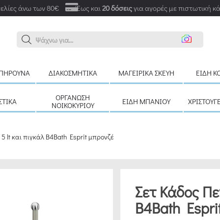
ελίες άνω των 80€
Έως και
20 δόσεις
για αγορές με πιστωτική κ
Αναζή
ΠΉΡΟΥΝΑ
ΔΙΑΚΟΣΜΗΤΙΚΆ
ΜΑΓΕΙΡΙΚΆ ΣΚΕΎΗ
ΕΊΔΗ Κ
ΟΡΓΆΝΩΣΗ
ΣΤΙΚΆ
ΕΊΔΗ ΜΠΆΝΙΟΥ
ΧΡΙΣΤΟΥΓ
ΝΟΙΚΟΚΥΡΙΟΎ
5 lt και πιγκάλ B4Bath Esprit μπρονζέ
Σετ Κάδος Πε
B4Bath Espri