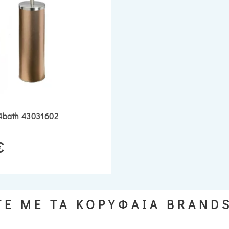
4bath 43031602
€
Ε ΜΕ ΤΑ ΚΟΡΥΦΑΙΑ BRAND