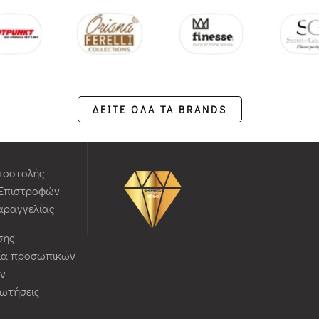
ΔΕΙΤΕ ΟΛΑ ΤΑ BRANDS
ποστολής
 Επιστροφών
αραγγελίας
σης
ία προσωπικών
ν
ρωτήσεις