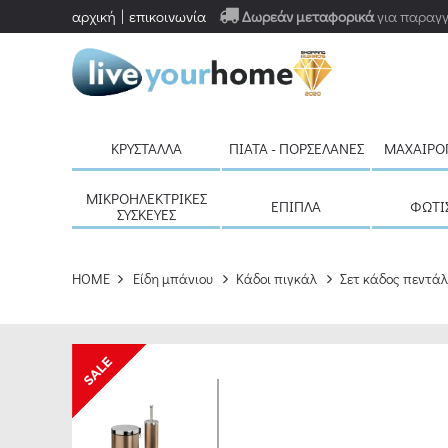
αρχική
επικοινωνία
Δωρεάν μεταφορικά
για παραγγ
ΚΡΎΣΤΑΛΛΑ
ΠΙΆΤΑ - ΠΟΡΣΕΛΆΝΕΣ
ΜΑΧΑΙΡΟ
ΜΙΚΡΟΗΛΕΚΤΡΙΚΈΣ
ΈΠΙΠΛΑ
ΦΩΤΙ
ΣΥΣΚΕΥΈΣ
HOME
Είδη μπάνιου
Κάδοι πιγκάλ
Σετ κάδος πεντάλ 