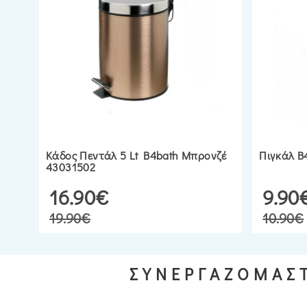
Κάδος Πεντάλ 5 Lt B4bath Μπρονζέ
Πιγκάλ B
43031502
16.90€
9.90
19.90€
10.90€
ΣΥΝΕΡΓΑΖΟΜΑΣΤ