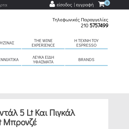
0
είσοδος | εγγραφή
άρτα
Τηλεφωνικές Παραγγελίες
210
5757499
THE WINE
H ΤΈΧΝΗ ΤΟΥ
ΟΥΖΊΝΑΣ
EXPERIENCE
ESPRESSO
ΛΕΥΚΆ ΕΊΔΗ
ΕΝΝΙΆΤΙΚΑ
BRANDS
ΥΦΆΣΜΑΤΑ
ντάλ 5 Lt Και Πιγκάλ
t Μπρονζέ