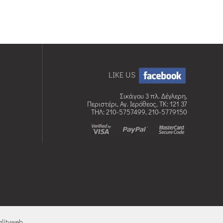
LIKE US
Σικάγου 3 πλ. Δέγλερη,
Περιστέρι, Αγ. Ιερόθεος, TK: 121 37
ΤΗΛ: 210-5757499, 210-5779150
lityweb