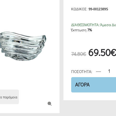
ΚΩΔΙΚΟΣ:
99-0012389S
ΔΙΑΘΕΣΙΜΟΤΗΤΑ:
Άμεσα Δι
Έκπτωση
7%
69.50
74.80€
ΠΟΣΟΤΗΤΑ:
ΑΓΟΡΑ
τε παρόμοια