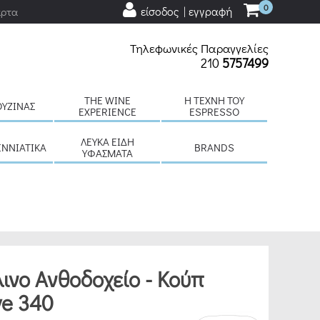
0
είσοδος | εγγραφή
άρτα
Τηλεφωνικές Παραγγελίες
210
5757499
THE WINE
H ΤΈΧΝΗ ΤΟΥ
ΟΥΖΊΝΑΣ
EXPERIENCE
ESPRESSO
ΛΕΥΚΆ ΕΊΔΗ
ΕΝΝΙΆΤΙΚΑ
BRANDS
ΥΦΆΣΜΑΤΑ
ινο Ανθοδοχείο - Κούπ
e 340