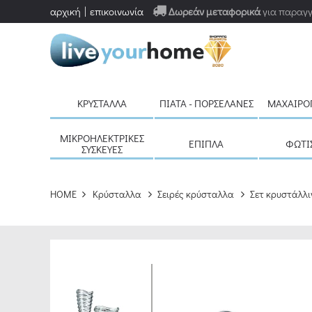
αρχική
επικοινωνία
Δωρεάν μεταφορικά
για παραγγ
ΚΡΎΣΤΑΛΛΑ
ΠΙΆΤΑ - ΠΟΡΣΕΛΆΝΕΣ
ΜΑΧΑΙΡΟ
ΜΙΚΡΟΗΛΕΚΤΡΙΚΈΣ
ΈΠΙΠΛΑ
ΦΩΤΙ
ΣΥΣΚΕΥΈΣ
HOME
Κρύσταλλα
Σειρές κρύσταλλα
Σετ κρυστάλλι