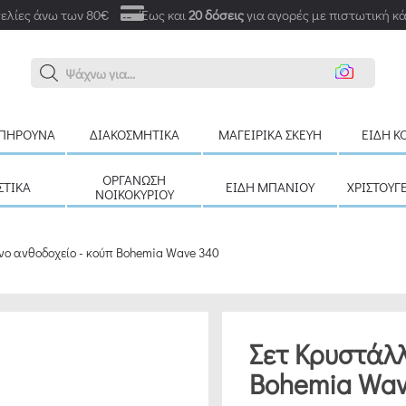
ελίες άνω των 80€
Έως και
20 δόσεις
για αγορές με πιστωτική κ
Α
ΠΉΡΟΥΝΑ
ΔΙΑΚΟΣΜΗΤΙΚΆ
ΜΑΓΕΙΡΙΚΆ ΣΚΕΎΗ
ΕΊΔΗ Κ
ΟΡΓΆΝΩΣΗ
ΣΤΙΚΆ
ΕΊΔΗ ΜΠΆΝΙΟΥ
ΧΡΙΣΤΟΥΓ
ΝΟΙΚΟΚΥΡΙΟΎ
νο ανθοδοχείο - κούπ Bohemia Wave 340
Σετ Κρυστάλλ
Bohemia Wav