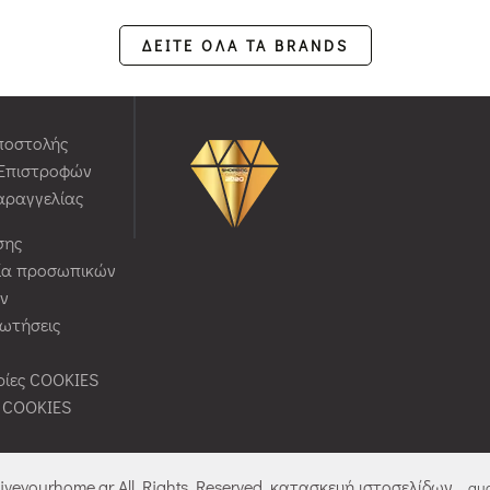
ΔΕΙΤΕ ΟΛΑ ΤΑ BRANDS
ποστολής
 Επιστροφών
αραγγελίας
σης
ία προσωπικών
ν
ρωτήσεις
ίες COOKIES
ς COOKIES
liveyourhome.gr All Rights Reserved. κατασκευή ιστοσελίδων
qua