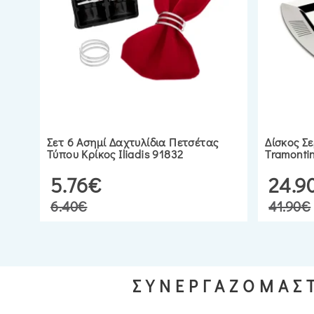
Σετ 6 Ασημί Δαχτυλίδια Πετσέτας
Δίσκος Σε
Τύπου Κρίκος Iliadis 91832
Tramonti
5.76€
24.9
6.40€
41.90€
ΣΥΝΕΡΓΑΖΟΜΑΣΤ