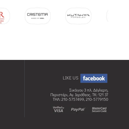
LIKE US
Σικάγου 3 πλ. Δέγλερη,
Περιστέρι, Αγ. Ιερόθεος, TK: 121 37
ΤΗΛ: 210-5757499, 210-5779150