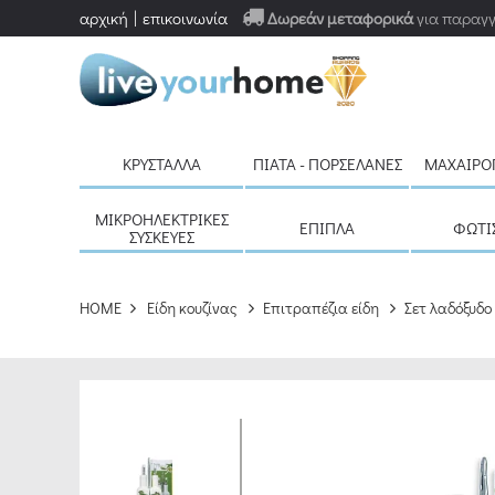
αρχική
επικοινωνία
Δωρεάν μεταφορικά
για παραγγ
ΚΡΎΣΤΑΛΛΑ
ΠΙΆΤΑ - ΠΟΡΣΕΛΆΝΕΣ
ΜΑΧΑΙΡΟ
ΜΙΚΡΟΗΛΕΚΤΡΙΚΈΣ
ΈΠΙΠΛΑ
ΦΩΤΙ
ΣΥΣΚΕΥΈΣ
HOME
Είδη κουζίνας
Επιτραπέζια είδη
Σετ λαδόξυδο