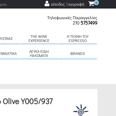
0
είσοδος | εγγραφή
άρτα
Τηλεφωνικές Παραγγελίες
210
5757499
THE WINE
H ΤΈΧΝΗ ΤΟΥ
ΟΥΖΊΝΑΣ
EXPERIENCE
ESPRESSO
ΛΕΥΚΆ ΕΊΔΗ
ΕΝΝΙΆΤΙΚΑ
BRANDS
ΥΦΆΣΜΑΤΑ
 Olive Y005/937