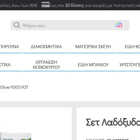
ελίες άνω των 80€
Έως και
20 δόσεις
για αγορές με πιστωτική κ
Αναζήτ
ΠΉΡΟΥΝΑ
ΔΙΑΚΟΣΜΗΤΙΚΆ
ΜΑΓΕΙΡΙΚΆ ΣΚΕΎΗ
ΕΊΔΗ Κ
ΟΡΓΆΝΩΣΗ
ΣΤΙΚΆ
ΕΊΔΗ ΜΠΆΝΙΟΥ
ΧΡΙΣΤΟΥΓ
ΝΟΙΚΟΚΥΡΙΟΎ
 Olive Y005/937
Σετ Λαδόξυδο