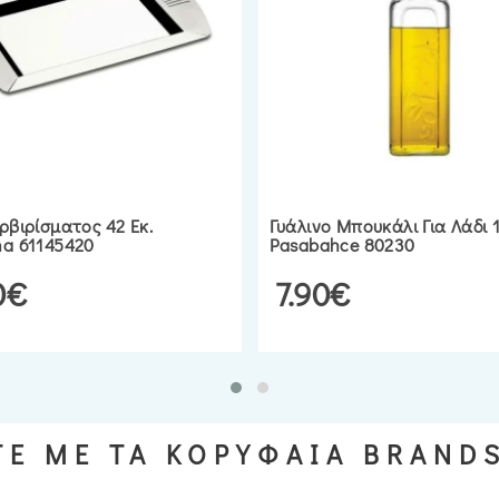
ρβιρίσματος 42 Εκ.
Γυάλινο Μπουκάλι Για Λάδι 
na 61145420
Pasabahce 80230
0€
7.90€
Ε ΜΕ ΤΑ ΚΟΡΥΦΑΙΑ BRAND