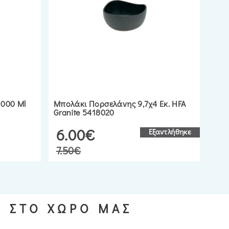
1000 Ml
Μπολάκι Πορσελάνης 9,7χ4 Εκ. HFA
Μπο
Granite 5418020
C00
6.00€
2
Εξαντλήθηκε
7.50€
S ΣΤΟ ΧΩΡΟ ΜΑΣ