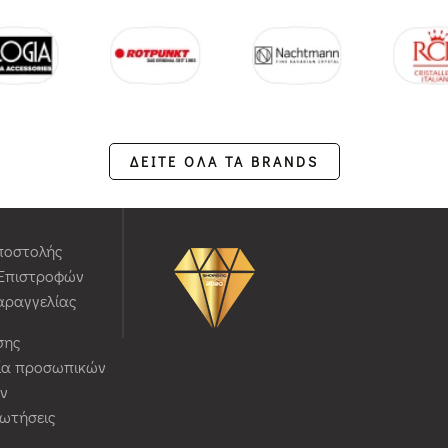
ΔΕΙΤΕ ΟΛΑ ΤΑ BRANDS
ποστολής
 Επιστροφών
αραγγελίας
σης
ία προσωπικών
ν
ρωτήσεις