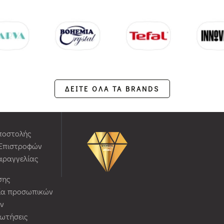
ΔΕΙΤΕ ΟΛΑ ΤΑ BRANDS
ποστολής
 Επιστροφών
αραγγελίας
σης
ία προσωπικών
ν
ρωτήσεις