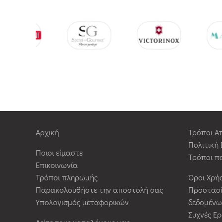
Αρχική
Τρόποι Α
Πολιτική
Ποιοι είμαστε
Τρόποι π
Επικοινωνία
Τρόποι πληρωμής
Όροι Χρή
Παρακολουθήστε την αποστολή σας
Προστασ
Υπολογισμός μεταφορικών
δεδομένω
Συχνές Ε