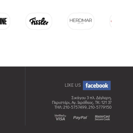
LIKE US
Σικάγου 3 πλ. Δέγλερη,
Περιστέρι, Αγ. Ιερόθεος, TK: 121 37
ΤΗΛ: 210-5757499, 210-5779150