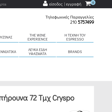
0
είσοδος | εγγραφή
άρτα
Τηλεφωνικές Παραγγελίες
210
5757499
THE WINE
H ΤΈΧΝΗ ΤΟΥ
ΟΥΖΊΝΑΣ
EXPERIENCE
ESPRESSO
ΛΕΥΚΆ ΕΊΔΗ
ΕΝΝΙΆΤΙΚΑ
BRANDS
ΥΦΆΣΜΑΤΑ
πήρουνα 72 Τμχ Cryspo