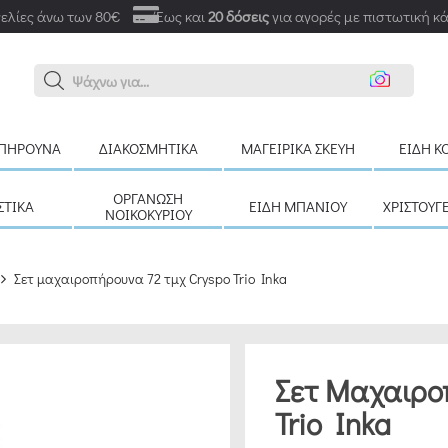
ελίες άνω των 80€
Έως και
20 δόσεις
για αγορές με πιστωτική κ
Αναζ
ΠΉΡΟΥΝΑ
ΔΙΑΚΟΣΜΗΤΙΚΆ
ΜΑΓΕΙΡΙΚΆ ΣΚΕΎΗ
ΕΊΔΗ Κ
ΟΡΓΆΝΩΣΗ
ΣΤΙΚΆ
ΕΊΔΗ ΜΠΆΝΙΟΥ
ΧΡΙΣΤΟΥΓ
ΝΟΙΚΟΚΥΡΙΟΎ
Σετ μαχαιροπήρουνα 72 τμχ Cryspo Trio Inka
Σετ Μαχαιρο
Trio Inka