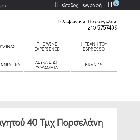
0
είσοδος | εγγραφή
άρτα
Τηλεφωνικές Παραγγελίες
210
5757499
THE WINE
H ΤΈΧΝΗ ΤΟΥ
ΟΥΖΊΝΑΣ
EXPERIENCE
ESPRESSO
ΛΕΥΚΆ ΕΊΔΗ
ΕΝΝΙΆΤΙΚΑ
BRANDS
ΥΦΆΣΜΑΤΑ
αγητού 40 Τμχ Πορσελάνη