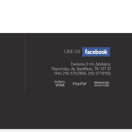
LIKE US
Σικάγου 3 πλ. Δέγλερη,
Περιστέρι, Αγ. Ιερόθεος, TK: 121 37
ΤΗΛ: 210-5757499, 210-5779150