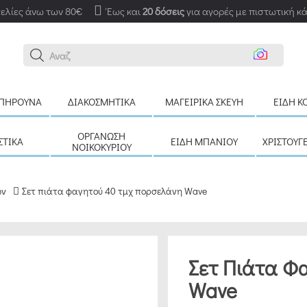
ελίες άνω των 80€
Έως και
20 δόσεις
για αγορές με πιστωτική κ
Αναζήτη
ΠΉΡΟΥΝΑ
ΔΙΑΚΟΣΜΗΤΙΚΆ
ΜΑΓΕΙΡΙΚΆ ΣΚΕΎΗ
ΕΊΔΗ Κ
ΟΡΓΆΝΩΣΗ
ΣΤΙΚΆ
ΕΊΔΗ ΜΠΆΝΙΟΥ
ΧΡΙΣΤΟΥΓ
ΝΟΙΚΟΚΥΡΙΟΎ
ων
Σετ πιάτα φαγητού 40 τμχ πορσελάνη Wave
Σετ Πιάτα Φ
Wave