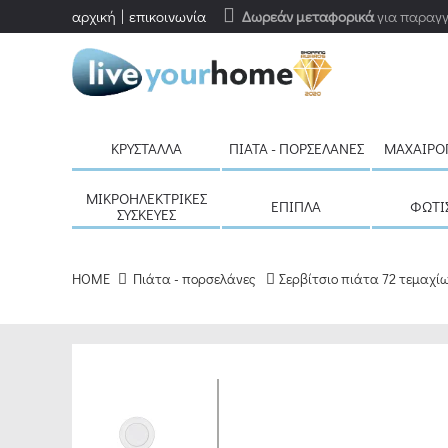
αρχική
επικοινωνία
Δωρεάν μεταφορικά
για παραγγ
ΚΡΎΣΤΑΛΛΑ
ΠΙΆΤΑ - ΠΟΡΣΕΛΆΝΕΣ
ΜΑΧΑΙΡΟ
ΜΙΚΡΟΗΛΕΚΤΡΙΚΈΣ
ΈΠΙΠΛΑ
ΦΩΤΙ
ΣΥΣΚΕΥΈΣ
HOME
Πιάτα - πορσελάνες
Σερβίτσιο πιάτα 72 τεμαχί