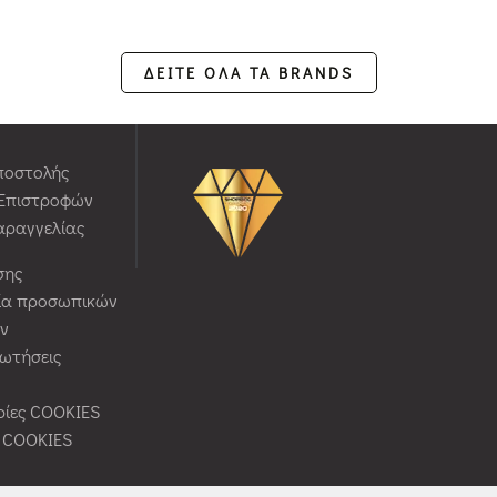
ΔΕΙΤΕ ΟΛΑ ΤΑ BRANDS
ποστολής
 Επιστροφών
αραγγελίας
σης
ία προσωπικών
ν
ρωτήσεις
ίες COOKIES
ς COOKIES