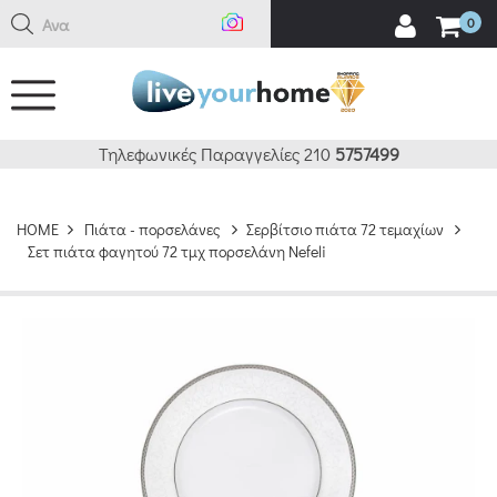
Αναζήτ
0
Τηλεφωνικές Παραγγελίες 210
5757499
HOME
Πιάτα - πορσελάνες
Σερβίτσιο πιάτα 72 τεμαχίων
Σετ πιάτα φαγητού 72 τμχ πορσελάνη Nefeli