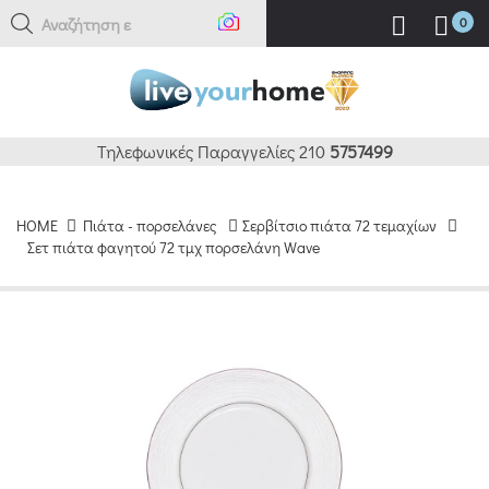
Αναζήτηση εδώ
0
Τηλεφωνικές Παραγγελίες 210
5757499
HOME
Πιάτα - πορσελάνες
Σερβίτσιο πιάτα 72 τεμαχίων
Σετ πιάτα φαγητού 72 τμχ πορσελάνη Wave