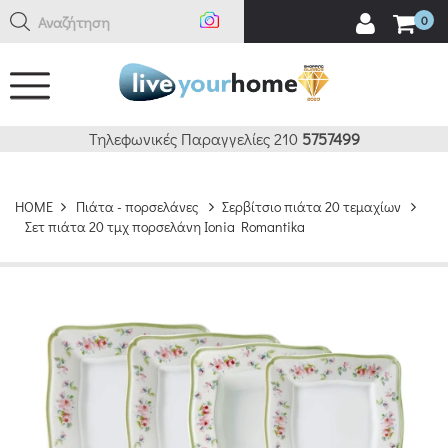
Αναζήτηση εδ
0
Τηλεφωνικές Παραγγελίες 210
5757499
HOME
Πιάτα - πορσελάνες
Σερβίτσιο πιάτα 20 τεμαχίων
Σετ πιάτα 20 τμχ πορσελάνη Ionia Romantika