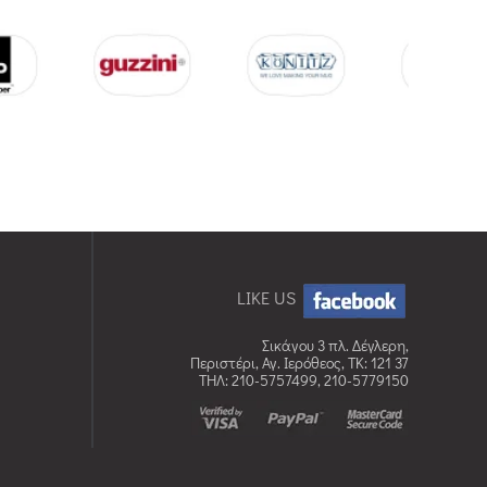
LIKE US
Σικάγου 3 πλ. Δέγλερη,
Περιστέρι, Αγ. Ιερόθεος, TK: 121 37
ΤΗΛ: 210-5757499, 210-5779150