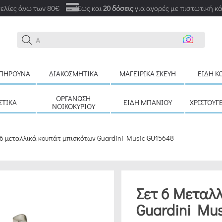
ελίες άνω των 80€
Έως και
20 δόσεις
για αγορές με πιστωτική κ
Αναζήτ
ΠΉΡΟΥΝΑ
ΔΙΑΚΟΣΜΗΤΙΚΆ
ΜΑΓΕΙΡΙΚΆ ΣΚΕΎΗ
ΕΊΔΗ Κ
ΟΡΓΆΝΩΣΗ
ΣΤΙΚΆ
ΕΊΔΗ ΜΠΆΝΙΟΥ
ΧΡΙΣΤΟΥΓ
ΝΟΙΚΟΚΥΡΙΟΎ
 6 μεταλλικά κουπάτ μπισκότων Guardini Music GU15648
Σετ 6 Μεταλ
Guardini Mu