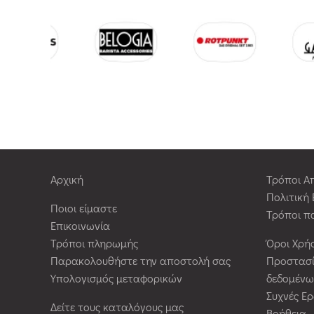
Αρχική
Τρόποι Α
Πολιτική
Ποιοι είμαστε
Τρόποι π
Επικοινωνία
Τρόποι πληρωμής
Όροι Χρή
Παρακολουθήστε την αποστολή σας
Προστασ
Υπολογισμός μεταφορικών
δεδομένω
Συχνές Ε
Δείτε τους καταλόγους μας
Βοήθεια