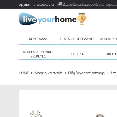
αρχική
επικοινωνία
Δωρεάν μεταφορικά
για παραγγ
ΚΡΎΣΤΑΛΛΑ
ΠΙΆΤΑ - ΠΟΡΣΕΛΆΝΕΣ
ΜΑΧΑΙΡΟ
ΜΙΚΡΟΗΛΕΚΤΡΙΚΈΣ
ΈΠΙΠΛΑ
ΦΩΤΙ
ΣΥΣΚΕΥΈΣ
HOME
Μαγειρικά σκεύη
Είδη ζαχαροπλαστικής
Σετ