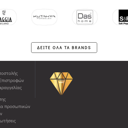
ΔΕΙΤΕ ΟΛΑ ΤΑ BRANDS
ποστολής
 Επιστροφών
αραγγελίας
σης
ία προσωπικών
ν
ρωτήσεις