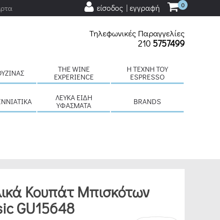
0
είσοδος | εγγραφή
άρτα
Τηλεφωνικές Παραγγελίες
210
5757499
THE WINE
H ΤΈΧΝΗ ΤΟΥ
ΟΥΖΊΝΑΣ
EXPERIENCE
ESPRESSO
ΛΕΥΚΆ ΕΊΔΗ
ΕΝΝΙΆΤΙΚΑ
BRANDS
ΥΦΆΣΜΑΤΑ
λικά Κουπάτ Μπισκότων
sic GU15648