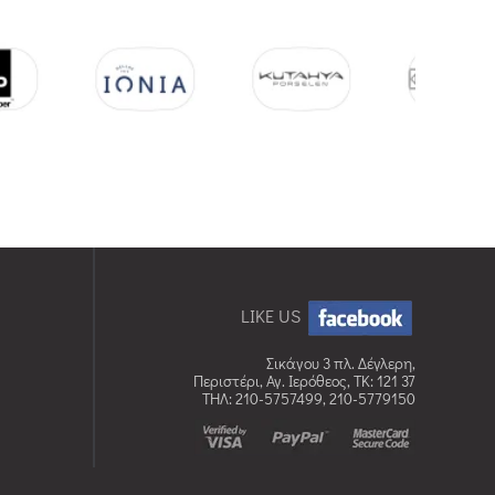
LIKE US
Σικάγου 3 πλ. Δέγλερη,
Περιστέρι, Αγ. Ιερόθεος, TK: 121 37
ΤΗΛ: 210-5757499, 210-5779150