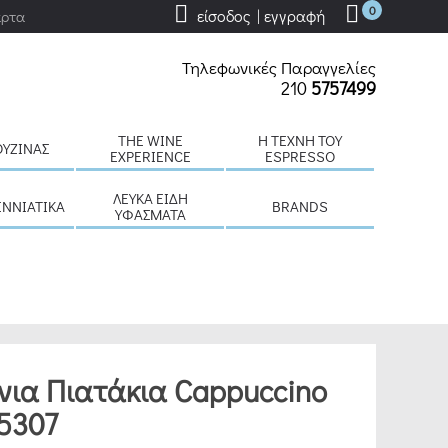
0
είσοδος | εγγραφή
άρτα
Τηλεφωνικές Παραγγελίες
210
5757499
THE WINE
H ΤΈΧΝΗ ΤΟΥ
ΟΥΖΊΝΑΣ
EXPERIENCE
ESPRESSO
ΛΕΥΚΆ ΕΊΔΗ
ΕΝΝΙΆΤΙΚΑ
BRANDS
ΥΦΆΣΜΑΤΑ
νια Πιατάκια Cappuccino
5307