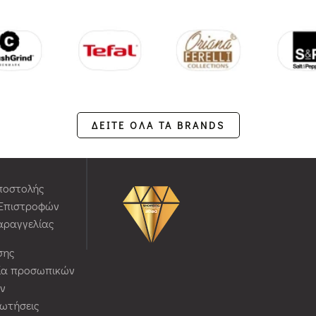
ΔΕΙΤΕ ΟΛΑ ΤΑ BRANDS
ποστολής
 Επιστροφών
αραγγελίας
σης
ία προσωπικών
ν
ρωτήσεις