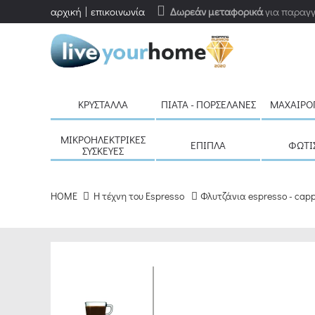
αρχική
επικοινωνία
Δωρεάν μεταφορικά
για παραγγ
ΚΡΎΣΤΑΛΛΑ
ΠΙΆΤΑ - ΠΟΡΣΕΛΆΝΕΣ
ΜΑΧΑΙΡΟ
ΜΙΚΡΟΗΛΕΚΤΡΙΚΈΣ
ΈΠΙΠΛΑ
ΦΩΤΙ
ΣΥΣΚΕΥΈΣ
HOME
H τέχνη του Espresso
Φλυτζάνια espresso - cap