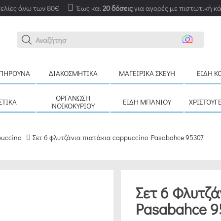
ελίες άνω των 80€
Έως και
20 δόσεις
για αγορές με πιστωτική κ
Αναζήτηση εδώ
ΠΉΡΟΥΝΑ
ΔΙΑΚΟΣΜΗΤΙΚΆ
ΜΑΓΕΙΡΙΚΆ ΣΚΕΎΗ
ΕΊΔΗ Κ
ΟΡΓΆΝΩΣΗ
ΣΤΙΚΆ
ΕΊΔΗ ΜΠΆΝΙΟΥ
ΧΡΙΣΤΟΥΓ
ΝΟΙΚΟΚΥΡΙΟΎ
puccino
Σετ 6 φλυτζάνια πιατάκια cappuccino Pasabahce 95307
Σετ 6 Φλυτζά
Pasabahce 9