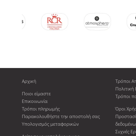
Αρχική
Τρόποι Α
Πολιτική
Ποιοι είμαστε
Τρόποι π
Επικοινωνία
Τρόποι πληρωμής
Όροι Χρή
Παρακολουθήστε την αποστολή σας
Προστασ
Υπολογισμός μεταφορικών
δεδομένω
Συχνές Ε