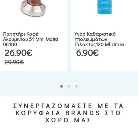
Πατητήρι Καφέ
Υγρό Καθαριστικό
Αλουμινίου 51 Mm Motta
Υπολειμμάτων
08180
Γάλακτος120 Ml Urnex
Rinza
26.90€
6.90€
29.90€
ΣΥΝΕΡΓΑΖΟΜΑΣΤΕ ΜΕ ΤΑ
ΚΟΡΥΦΑΙΑ BRANDS ΣΤΟ
ΧΩΡΟ ΜΑΣ